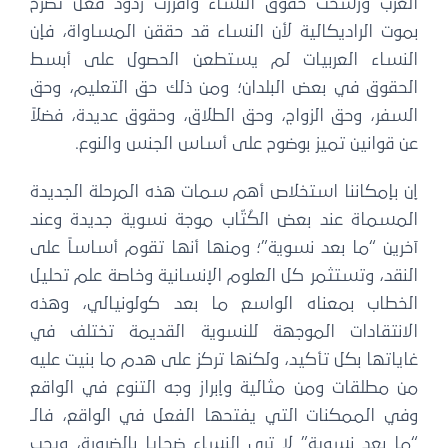
الغرب ورسخت حقوق النساء وأفرزت ردود فعل تصرح
بموت الراديكالية لأن النساء قد حققن المساواة، فإن
النساء العربيات لم يستطعن الحصول على أبسط
الحقوق في بعض البلدان؛ ومن ذلك حق التعليم، وحق
السفر، وحق الزواج، وحق الطلاق، وحقوق عديدة، فضلاً
عن قوانين تميز بوضوح على أساس الجنس والنوع.
إن بإمكاننا استخلاص أهم سمات هذه المرحلة الجديدة
المسماة عند بعض الكُتّاب موجة نسوية جديدة وعند
آخرين “ما بعد نسوية”؛ ومنها أنها تقوم أساساً على
النقد، وتستثمر كل العلوم الإنسانية وخاصة علم تحليل
الخطاب بمعناه الواسع ما بعد كولونيالي، وهذه
الانتقادات الموجهة للنسوية القديمة تختلف في
غاياتها بكل تأكيد، ولكنها تركز على هدم ما بنيت عليه
من مطلقات ومن مثالية وإبراز وجه التنوع في الواقع
وفي الممكنات التي يفتحها الفعل في الواقع، فالـ
“ما بعد نسوية” لا ترى النساء ضحايا بالضرورة، ويجب