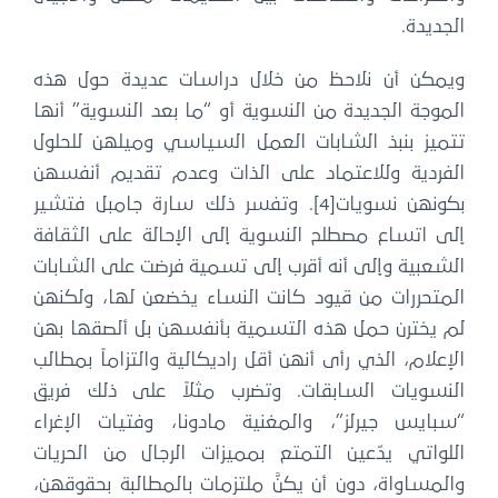
الجديدة.
ويمكن أن نلاحظ من خلال دراسات عديدة حول هذه
الموجة الجديدة من النسوية أو “ما بعد النسوية” أنها
تتميز بنبذ الشابات العمل السياسي وميلهن للحلول
الفردية وللاعتماد على الذات وعدم تقديم أنفسهن
بكونهن نسويات[4]. وتفسر ذلك سارة جامبل فتشير
إلى اتساع مصطلح النسوية إلى الإحالة على الثقافة
الشعبية وإلى أنه أقرب إلى تسمية فرضت على الشابات
المتحررات من قيود كانت النساء يخضعن لها، ولكنهن
لم يخترن حمل هذه التسمية بأنفسهن بل ألصقها بهن
الإعلام، الذي رأى أنهن أقل راديكالية والتزاماً بمطالب
النسويات السابقات. وتضرب مثلاً على ذلك فريق
“سبايس جيرلز”، والمغنية مادونا، وفتيات الإغراء
اللواتي يدّعين التمتع بمميزات الرجال من الحريات
والمساواة، دون أن يكنَّ ملتزمات بالمطالبة بحقوقهن،