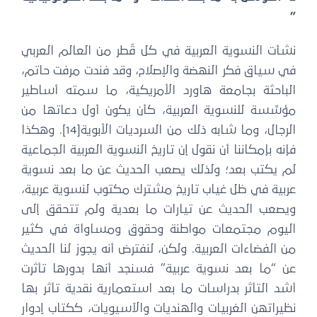
”
نشأت النسوية العربية في كل قُطر من العالم العربي
في سياق فكر النهضة والإصلاح، وقد فندت مرفت حاتم،
الباحثة بجامعة هاورد الأمريكية، ما سمته أساطير
مؤسِّسة للنسوية العربية، كأن يكون أول دعاتها من
الرجال، وما شابه ذلك من السرديات الأبوية[14]. وهكذا
فإنه بإمكاننا أن نقول إن تاريخ النسوية العربية الجماعية
لم يكتب بعد؛ ولذلك يصعب الحديث عن ما بعد نسوية
عربية في ظل غياب تاريخ مشترك مكتوب لنسوية عربية،
ويصعب الحديث عن تيارات ما بعدية ولم تتحقق إلى
اليوم مجتمعات مواطنة وحقوق ومساواة في كثير
من الفضاءات العربية. ولكن، لنفترض أنه يجوز لنا الحديث
عن “ما بعد نسوية عربية” فسنجد أنها بدورها تأثرت
أشد التأثر بدراسات ما بعد استعمارية نقدية تأثر بها
نظيراتهن الغربيات والهنديات والآسيويات، ككتاب إدوار