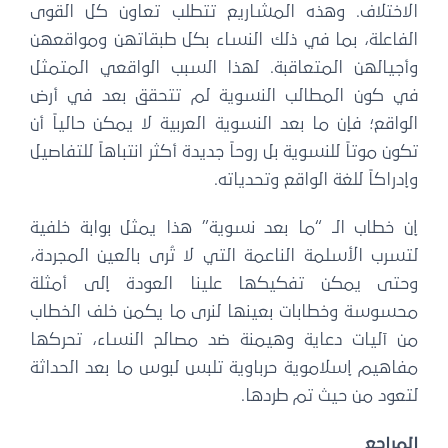
الاختلاف. وهذه المشاريع تتطلب تعاون كل القوى
الفاعلة، بما في ذلك النساء بكل طبقاتهن ومواقعهن
وأجيالهن المتعاقبة. لهذا السبب الواقعي المتمثل
في كون المطالب النسوية لم تتحقق بعد في أرض
الواقع؛ فإن ما بعد النسوية العربية لا يمكن حالياً أن
تكون موتاً للنسوية بل روحاً جديدة أكثر انتباهاً للتفاصيل
وإدراكاً للغة الواقع وتحدياته.
إن خطاب الـ “ما بعد نسوية” هذا يمثل بوابة خلفية
لتسرب الأسلمة الناعمة التي لا تُرى بالعين المجردة،
وحتى يمكن تفكيكها علينا العودة إلى أمثلة
محسوسة وخطابات بعينها لنرى ما يكمن خلف الخطاب
من آليات دعاية وهيمنة ضد مصالح النساء، تحركها
مفاهيم إسلاموية حرباوية تلبس لبوس ما بعد الحداثة
لتعود من حيث تم طردها.
المراجع