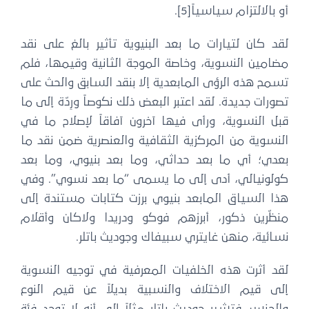
أو بالالتزام سياسياً[5].
لقد كان لتيارات ما بعد البنيوية تأثير بالغ على نقد
مضامين النسوية، وخاصة الموجة الثانية وقيمها، فلم
تسمح هذه الرؤى المابعدية إلا بنقد السابق والحث على
تصورات جديدة. لقد اعتبر البعض ذلك نكوصاً ورِدّة إلى ما
قبل النسوية، ورأى فيها آخرون آفاقاً لإصلاح ما في
النسوية من المركزية الثقافية والعنصرية ضمن نقد ما
بعدي؛ أي ما بعد حداثي، وما بعد بنيوي، وما بعد
كولونيالي، أدى إلى ما يسمى “ما بعد نسوي”. وفي
هذا السياق المابعد بنيوي برزت كتابات مستندة إلى
منظّرين ذكور، أبرزهم فوكو ودريدا ولاكان وأقلام
نسائية، منهن غايتري سبيفاك وجوديث باتلر.
لقد أثرت هذه الخلفيات المعرفية في توجيه النسوية
إلى قيم الاختلاف والنسبية بديلاً عن قيم النوع