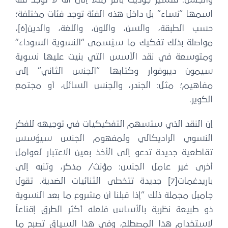
والجنس. فتشير جوديث باتلر مثلاً إلى أنه لا توجد فئة
اسمها “نساء” بل داخل هذه الفئة توجد فئات مختلفة؛
حسب الطبقة، والسن، واللون، واللغة، والدين[6]،
مواصلة بذلك تفكيك ما سيُسمى “النسوية السوداء”
ومتوسعة في نقد الأسس التي بنيت عليها نسوية
سيمون ديبوفوار وكتابها “الجنس الثاني” إلى
مفاهيم؛ مثل: الجندر، والجنس السائل، أو مجتمع
الكوير.
إن النقد الذي ستسهم التفكيكيات في توجيهه للفكر
النسوي الراديكالي ولمفهوم الجنس سيؤسس
تقاطعية جديدة تدعو إلى الأخذ بعين الاعتبار لعوامل
أخرى غير عامل الجنس: مؤنث/ مذكر، وتنبه إلى
باريدغمات[7] جديدة تتخطى الثنائيات الضدية. تقول
جامبل مجملة ذلك “إذا قبلنا أن مشروع ما بعد النسوية
ذو طبيعة نظرية بالأساس فلعله أكثر الطرق إقناعاً
لاستخدام هذا المصطلح، وفي هذا السياق تصبح ما