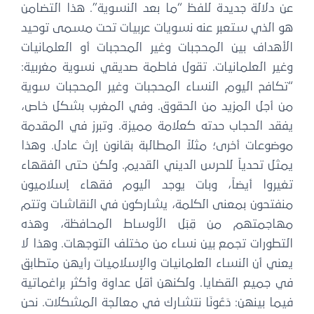
عن دلالة جديدة للفظ “ما بعد النسوية”. هذا التضامن
هو الذي ستعبر عنه نسويات عربيات تحت مسمى توحيد
الأهداف بين المحجبات وغير المحجبات أو العلمانيات
وغير العلمانيات. تقول فاطمة صديقي نسوية مغربية:
“تكافح اليوم النساء المحجبات وغير المحجبات سوية
من أجل المزيد من الحقوق. وفي المغرب بشكل خاص،
يفقد الحجاب حدته كعلامة مميزة. وتبرز في المقدمة
موضوعات أخرى؛ مثلاً المطالبة بقانون إرث عادل. وهذا
يمثل تحدياً للحرس الديني القديم. ولكن حتى الفقهاء
تغيروا أيضاً، وبات يوجد اليوم فقهاء إسلاميون
منفتحون بمعنى الكلمة، يشاركون في النقاشات وتتم
مهاجمتهم من قِبَل الأوساط المحافظة، وهذه
التطورات تجمع بين نساء من مختلف التوجهات. وهذا لا
يعني أن النساء العلمانيات والإسلاميات رأيهن متطابق
في جميع القضايا. ولكنهن أقل عداوة وأكثر براغماتية
فيما بينهن: دَعُونَا نتشارك في معالجة المشكلات. نحن