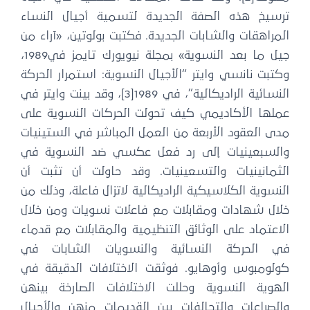
ترسيخ هذه الصفة الجديدة لتسمية أجيال النساء
المراهقات والشابات الجديدة. فكتبت بولوتين، «آراء من
جيل ما بعد النسوية» بمجلة نيويورك تايمز في1989،
وكتبت نانسي وايتر “الأجيال النسوية: استمرار الحركة
النسائية الراديكالية”، في 1989[3]، وقد بينت وايتر في
عملها الأكاديمي كيف تحولت الحركات النسوية على
مدى العقود الأربعة من العمل المباشر في الستينيات
والسبعينيات إلى رد فعل عكسي ضد النسوية في
الثمانينيات والتسعينيات. وقد حاولت أن تثبت أن
النسوية الكلاسيكية الراديكالية لاتزال فاعلة، وذلك من
خلال شهادات ومقابلات مع فاعلات نسويات ومن خلال
الاعتماد على الوثائق التنظيمية والمقابلات مع قدماء
في الحركة النسائية والنسويات الشابات في
كولومبوس وأوهايو. فوثقت الاختلافات الدقيقة في
الهوية النسوية وحللت الاختلافات الصارخة بينهن
والصراعات والتحالفات بين القديمات منهن والأجيال