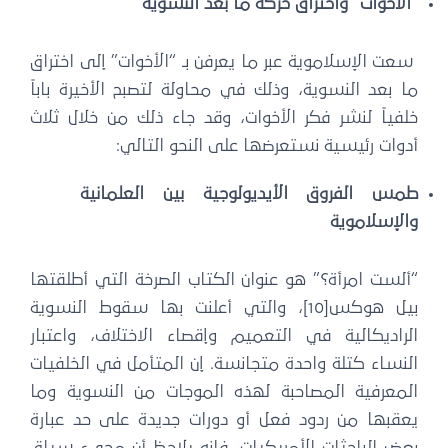
“الأخوات” واختراق حركة ما بعد النسوية
سعت الإسلاموية عبر ما يعرفن بـ “الأخوات” إلى اختراق
ما بعد النسوية، وذلك في محاولة لتصبح الأخيرة باباً
خلفياً لنشر فكر الأخوات، وقد جاء ذلك من خلال ثلاث
أدوات رئيسية نستعرضها على النحو التالي:
طمس الفروق الأيديولوجية بين العلمانية
والإسلاموية
“ألست امرأة؟” هو عنوان الكتاب الصرخة التي أطلقتها
بيل هوكس[10]، والتي أعلنت بها سقوط النسوية
الراديكالية في التعميم وإقصاء الاختلاف، واعتبار
النساء كتلة واحدة متجانسة. إن المتأمل في الخلفيات
المعرفية المصاحبة لهذه الموجات من النسوية وما
يعقبها من ردود فعل أو دورات جديدة على حد عبارة