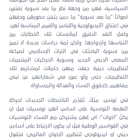
الانتماء للحزب الذي يرينه نافعاً، بغض النظر عن المواقف
السياسية، فهن من وجهة نظر ما بعد نسوية يُعتبَرن
أصواتاً “ما بعد نسوية” ما دمن يثبتن حضورهن وحقهن
في اعتناق الأيديولوجية واللباس والقيم المناسبة لهن.
ولعل النقد الدقيق لملابسات تلك الخطابات يبرز
التباسها وازدواجها. ولكن ثمة دراسات عديدة لا تميز
بين نسوية الباحثات في التراث الإسلامي لصياغة
المعنى الديني الجديد ونسوية الحركيات المنتميات
لتنظيمات دينية جعلت منهن حاملات لمشاريع تلك
التنظيمات، حتى ولو عبرن في شعاراتهن عن تبني
مفاهيم كحقوق النساء والعدالة والمساواة.
في تونس، مثلاً، تُقَدَّم الناشطات الجديدات لحركة
النهضة التونسية على أساس أنهن تونسيات قبل أن
يكنَّ “أخوات”؛ أي إنهن يشتركن مع النساء التونسيات
في القواسم الوطنية قبل أن يكون الارتباط على أساس
ديني أو أيديولوجي لتنظيم الإخوان العالمي؛ فتقول