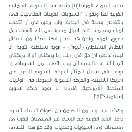
تنتقد أسماء المرابط[11] بشدة نقد النسوية العلمانية
الغربية لها وتقول: “النسويات الغربيات العلمانيات قمن
بانتقادي بشدة في البداية، ولم يرغبن في أن تتحدث
امرأة مسلمة، كانت لاتزال محجبة في ذلك الوقت، حول
حقوق المرأة، ولكن هذا يعتبر أيضاً شكلاً من أشكال
النظام التسلطيّ (الأبويّ) – أبوية تسلطية أنثوية؛ إذ
ليس لديهن أيُّ حق في إملاء ما يمكنني أو لا يمكنني
المطالبة به. بالنسبة لي يوجد العديد من النسويات، إذ
توجد على سبيل المثال الحركة النسوية للتحرير في
أمريكا اللاتينية، والحركة النسوية السوداء في الولايات
المتحدة الأمريكية؛ فلماذا لا توجد حركة نسوية
إسلامية؟”[12].
وهكذا نجد نوعاً من التضامن بين أصوات النساء السود
داخل البلاد الغربية مع النساء غير المنتميات للغرب من
مسلمات ومن آسيويات وهنديات، وقد عبّر هذا التضامن