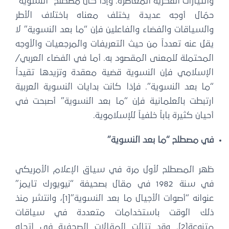
والتيارات الفكرية المعاصرة. وإذا كان مصطلح “النسوية”
حمّال أوجه عديدة يختلف معناه باختلاف الأطر
والسياقات والفضاء والفاعلين فإن “ما بعد النسوية” لا
يقل عنه تعدداً من حيث التعريفات والمرجعيات والأوجه
المحتملة للمعنى المقصود به. أما في الفضاء العربي/
الإسلامي فإن النسوية قضية معقدة وتزيدها تقيداً
“ما بعد النسوية”. فإذا كانت بدايات النسوية العربية
ارتبطت بالعلمانية فإن “ما بعد النسوية” أصبحت في
أحيان كثيرة باباً خلفياً للإسلاموية.
في مصطلح “ما بعد النسوية”
ظهر المصطلح لأول مرة في سياق الإعلام الأمريكي
في سنة 1982 في مقال بصحيفة “نيويورك تايمز”
عنوانه “أصوات الأجيال ما بعد النسوية”[1]، وانتشر منذ
ذلك الوقت باستخدامات متعددة في سياقات
متنوعة[2]. وقد تتالت المقالات الصحفية في اتجاه