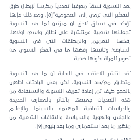
بعد النسوية نسقاً معرفياً تعددياً مكرساً لإبطال طرق
التفكير التي ترمي إلى العمومية”[8]، ومع ذلك فإنها
تؤكد في سياق لاحق أن ميزتين لما بعد النسوية
تجعلانها شعبية ومنتشرة على نطاق واسع؛ أولاها،
رفضها التعميم والمطلقات التي في النسوية
السابقة؛ وثانيتها رفضها ما في الفكر النسوي من
تصوير للمرأة بكونها ضحية.
لقد انتشر الاعتقاد في البداية أن ما بعد النسوية
متطابق مع/ضد النسوية، لكن بعض الباحثات أظهرن
بالحجج كيف تم إعادة تعريف النسوية والاستفادة من
هذه البَعديات جميعها بالتأثر بالمعارف الجديدة
والدراسات الثقافية المهتمة بالسينما والإعلام
والجنس والهوية والسياسة والثقافات الشعبية من
منظور ما بعد استعماري وما بعد بنيوي[9].