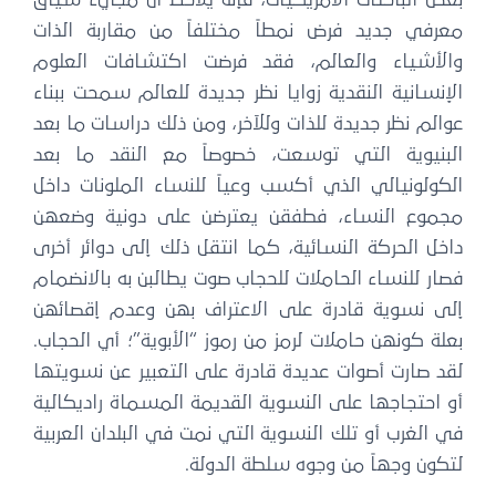
بعض الباحثات الأمريكيات، فإنه يلاحظ أن مجيء سياق
معرفي جديد فرض نمطاً مختلفاً من مقاربة الذات
والأشياء والعالم، فقد فرضت اكتشافات العلوم
الإنسانية النقدية زوايا نظر جديدة للعالم سمحت ببناء
عوالم نظر جديدة للذات وللآخر، ومن ذلك دراسات ما بعد
البنيوية التي توسعت، خصوصاً مع النقد ما بعد
الكولونيالي الذي أكسب وعياً للنساء الملونات داخل
مجموع النساء، فطفقن يعترضن على دونية وضعهن
داخل الحركة النسائية، كما انتقل ذلك إلى دوائر أخرى
فصار للنساء الحاملات للحجاب صوت يطالبن به بالانضمام
إلى نسوية قادرة على الاعتراف بهن وعدم إقصائهن
بعلة كونهن حاملات لرمز من رموز “الأبوية”؛ أي الحجاب.
لقد صارت أصوات عديدة قادرة على التعبير عن نسويتها
أو احتجاجها على النسوية القديمة المسماة راديكالية
في الغرب أو تلك النسوية التي نمت في البلدان العربية
لتكون وجهاً من وجوه سلطة الدولة.