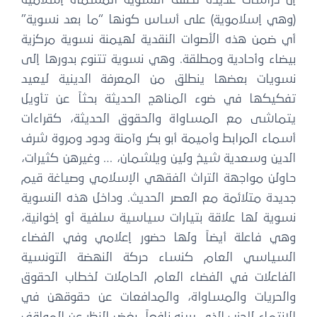
إن دراسات عديدة تصنف النسوية المسماة إسلامية
(وهي إسلاموية) على أساس كونها “ما بعد نسوية”
أي ضمن هذه الأصوات النقدية لهيمنة نسوية مركزية
بيضاء وأحادية ومطلقة. وهي نسوية تتنوع بدورها إلى
نسويات بعضها ينطلق من المعرفة الدينية ليعيد
تفكيكها في ضوء المناهج الحديثة بحثاً عن تأويل
يتماشى مع المساواة والحقوق الحديثة، كقراءات
أسماء المرابط وأميمة أبو بكر وآمنة ودود ومروة شرف
الدين وسعدية شيخ ولين ويلشمان، … وغيرهن كثيرات،
حاولن مواجهة التراث الفقهي الإسلامي وصياغة قيم
جديدة متلائمة مع العصر الحديث. وداخل هذه النسوية
نسوية لها علاقة بتيارات سياسية سلفية أو إخوانية،
وهي فاعلة أيضاً ولها حضور إعلامي وفي الفضاء
السياسي العام كنساء حركة النهضة التونسية
الفاعلات في الفضاء العام الحاملات لخطاب الحقوق
والحريات والمساواة، والمدافعات عن حقوقهن في