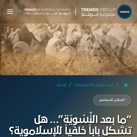
تريندز للبحوث والاستشارات
البحثية
الإسلام السياسي
“ما بعد النِّسْوِيّة”… هل
تشكل باباً خلفياً للإسلاموية؟