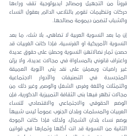
قروناً من التجهيل ومصالح أيديولوجية تقف وراءها
حركات وتنظيمات تقوم بالتلاعب الدائم بعقول النساء
والشباب لتضمن ديمومة مصالحها.
إن ما بعد النسوية العربية لا تضاهي، بلا شك، ما بعد
النسوية الأمريكية أو الفرنسية، فإذا كانت الغربيات قد
حصدن ثمار نضالاتهن النسوية وحصلن على حقوق عديدة
واعتراف قانوني بالمساواة في مجالات عديدة، ولا يزلن
غير راضيات ويعملن على نقد بِنَى الأبوية العميقة
المتجسدة في التصنيفات والأدوار الاجتماعية
والتمثلات واللغة وفرص الشغل والوصم وغير ذلك من
مجالات تظهر فيها بنى الثقافة التمييزية الذكورية، فإن
الوضع الحقوقي والاجتماعي والاقتصادي للنساء
العربيات والمسلمات وبلدان الجنوب عموماً ليس شبيهاً
بوضع نساء بلدان الشمال، ولذلك فإذا كانت الموجة
الثانية من النسوية قد آتت أُكُلها وثمارها في قوانين