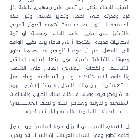
التجنيد للدفاع عنهن، بل تقوم على مفهوم فاعلية كل
فرد وقدرته على الفعل وتحرير نفسه، وتبرز هذه
الفلسفة الـ “ما بعد حداثية” أهمية العمل الفردي
والتركيز على تغيير واقع الذات، موضحة أن ثمة
إمكانيات عديدة مفتوحة أمام فاعل يريد تغيير الواقع
إلى الأفضل، غير أن عودتنا للواقع قد تصدمنا بكون
معوقات الفاعلية كثيرة، ومن بينها التفاوت الطبقي
الشاسع، والخطاب الإعلامي القائم على التلاعب،
والثقافة الاستهلاكية، ونشر السطحية، وبناء عقل
استهلاكي لا يرى منافذ الفعل ولا يفكر إلا فيما يبرمَج
له أن يفكر فيه، وفضلاً عن ذلك هناك الحروب والصراعات
الإقليمية والدولية ومخاطر البيئة والعنف المستشري؛
بسبب التحولات العالمية والبيئية والأوبئة والحروب.
إن الإسلام السياسي لا يزال عاملاً أساسياً من عوامل
إعاقة تطور وعي النساء العربيات. إن النساء قد يتحررن