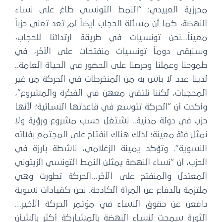
محرزية العبيدي: “النمط التونسي طاغ على نساء
النهضة، كما أن مسألة الحجاب أيضاً لم تعد تعني حزباً
معيناً…نحن تونسيات في طريقة ارتدائنا للحجاب،
وسنبقى دوماً تونسيات منفتحات على الآخَر، في
طموحنا وعملنا وحرصنا على الحضور في الحياة العامة..
لدينا عدد لا بأس به من المنخرطات في الحركة من غير
المحجبات، لكننا نلتقي معهن في الفكرة والمشروع”،
وأكدت أن “الحركة تتوسع في قاعدتها النسائية؛ لأنها
حزب في دولة مدنية.. نشتغل حسب مشروع ورؤية ولا
نمثل فئة معينة؛ لذلك هناك انفتاح على المجتمع بفئاته
النسوية”. وتؤكد يمينة الزغلامي، ناشطة بارزة في
الحزب، أن “نساء النهضة يمثلن النمط التونسي الزيتوني
المعتدل والمنفتح على الآخَر…الحركة تطورت وهي
ملتزمة بالدفاع عن المرأة الكادحة. نحن كقيادات نسوية
دافعن عن حقوق النساء في مؤتمر الحركة الأخير…
الثورة سمحت لنساء النهضة بالمشاركة أكثر بالشأن