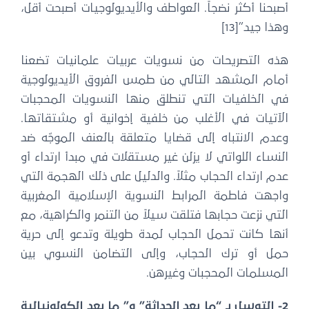
أصبحنا أكثر نضجاً. العواطف والأيديولوجيات أصبحت أقل،
وهذا جيد”[13]
هذه التصريحات من نسويات عربيات علمانيات تضعنا
أمام المشهد التالي من طمس الفروق الأيديولوجية
في الخلفيات التي تنطلق منها النسويات المحجبات
الآتيات في الأغلب من خلفية إخوانية أو مشتقاتها.
وعدم الانتباه إلى قضايا متعلقة بالعنف الموجّه ضد
النساء اللواتي لا يزلن غير مستقلات في مبدأ ارتداء أو
عدم ارتداء الحجاب مثلاً. والدليل على ذلك الهجمة التي
واجهت فاطمة المرابط النسوية الإسلامية المغربية
التي نزعت حجابها فتلقت سيلاً من التنمر والكراهية، مع
أنها كانت تحمل الحجاب لمدة طويلة وتدعو إلى حرية
حمل أو ترك الحجاب، وإلى التضامن النسوي بين
المسلمات المحجبات وغيرهن.
2- التوسل بـ “ما بعد الحداثة” و” ما بعد الكولونيالية