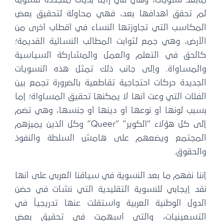
مابعد نسويات، وهي في رأينا بديات متجددة لنسوية
لم تحقق أهدافها بعد، فهي محاولة لتحقيق بعض
المكاسب التي تجاوزتها النساء في أقطاب أخرى من
الأرض، وهي جمع لثوابت المطالب النسائية القديمة؛
كالحق في التعلم والعمل والمشاركة السياسية
والمساواة. وإلى جانب ذلك تمثل هذه النسويات
الجديدة حركات احتجاجية تقاطعية بالضرورة تجمع بين
الفئات التي وعت أنها لا يمكنها تحقيق المساواة؛ إما
بسبب لونها أو نوعها أو دينها أو جنسها، وهي تضم
إلى كل هؤلاء “الكوير” “Queer” وكل الذين يميزهم
المجتمع ويضعهم على هامش السلطة والنفوذ
والحقوق.
إننا نفهم ما بعد النسوية في سياقنا العربي على أنها
نقد إيجابي للنسوية التقليدية التي نشأت في حضن
الدول الوطنية العربية واستقلت عنها تدريجياً في
التسعينيات، والتي أسهمت في تحقيق بعض