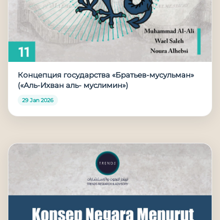
Концепция государства «Братьев-мусульман»
(«Аль-Ихван аль- муслимин»)
29 Jan 2026