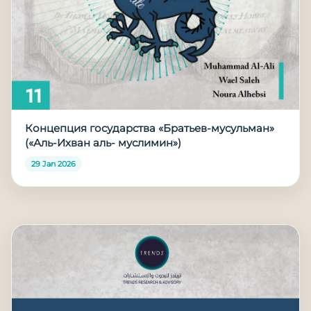
Концепция государства «Братьев-мусульман»
(«Аль-Ихван аль- муслимин»)
29 Jan 2026