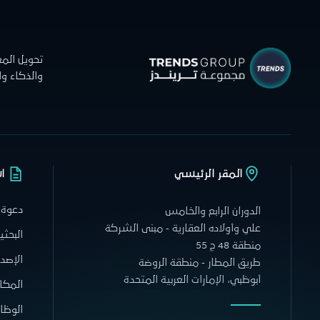
تحويل الم
والذكاء و
المقر الرئيسي
ا
دعوة 
الدوران الرابع والخامس
علي وأولاده العقارية - مبنى الشركة
البحثي
منطقة 48 ج 55
الإصدا
طريق المطار - منطقة الروضة
أبوظبي، الإمارات العربية المتحدة
المكا
الوظا