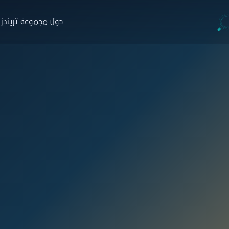
حول مجموعة تريندز
جموعة تريندز
والاستشارات
التدريب
البار
ة
نبذة
ن
حوث
البرامج
ا
صدارات
منصة نخبة الخبراء
خ
ارير
التسجيل
ط
اء
زة تريندز هاب
دمات الاستشارية