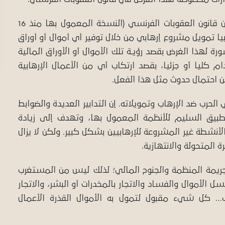
لقــد جـاء تعريـف تمويل الإرهاب في المادة 2-2-421 من قانون العقوبات الفرنسي (النسخة المعمول بها منذ 16
ملا إرهابيا تمويل مشروع إرهابي من خلال توفير أي أموال أو أوراق
ة لهذا الغرض بقصد رؤيـة تلك الأموال أو الأوراق المالية
 كليا أو جزئيا، بقصد ارتكاب أي من الأعمال الإرهابية
ن احتمال حدوث مثل هذا الفعل.
حرب ضد الإرهاب وتمويلاته. إن التدابير العديدة والضوابط
تطبيق السليم للأنظمة المعمول بها، وتهدف إلى زيادة
الأنشطة غير المشروعة للإرهابيين بشكل كبير. ولكن لا يزال
 المتحولة والانتهازية.
جريمة المنظمة والجنوح المالي؛ لذلك ليس من المستغرب
ل الأموال والفساد والاتجار بالمخدرات أو البشر، والاتجار
تطاف… كل شيء مقبول لتمول به الأموال القذرة الأعمال