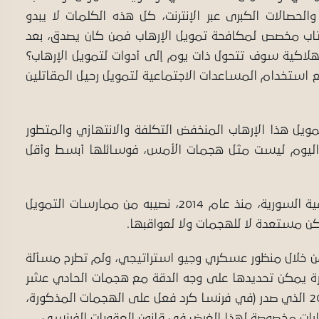
 والحصالات الكبرى عبر الإنترنت، كل هذه الكلمات لا يبدو
اب مخصص لمكافحة تمويل الإرهاب فمن كان يصدق، بعد
مبر 2001، أن السلع الاستهلاكية سوف تتحول ذات يوم إلى أدوات لتمويل الإرهاب؟
ع استخدام المساعدات الاجتماعية لتمويل رحيل المقاتلين
تمويل هذا الإرهاب المنخفض التكلفة والانتهازي والمتطور
ت اليوم ليست مثل هجمات الأمس، فوسائلها أبسط وأقل
جلب إنشاء تنظيم الدولة الإسلامية في المناطق العراقية السورية، منذ عام 2014، نصيبه من ممارسات التمويل
تكن مستعدة لا للهجمات ولا لعواقبها.
 من خلال منظور عسكري وجيو استراتيجي، ولم تطرح مسألة
خرة يمكن تحديدها على وجه الدقة مع هجمات الحادي عشر
من سبتمبر 2001. وغني عن القول إن قانون 15 نوفمبر 2001 الذي صدر (في فرنسا كرد فعل على الهجمات المذكورة،
رارات مخصوصة لهذا الغرض في قانون العقوبات الفرنسي.