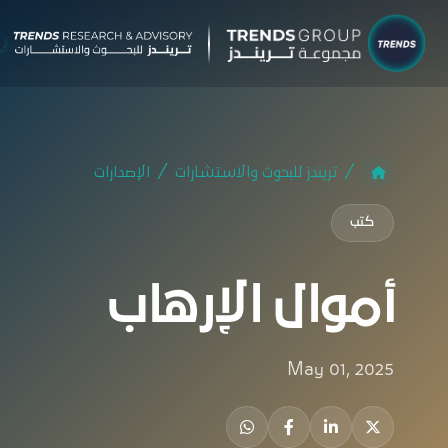
شركات م
البحوث 
تريندز للبحوث والاستشارات
الإصدارات
نبذ
كتب
الب
الإ
أموال الإرهاب
التق
الآر
May 01, 2025
جائ
الخ