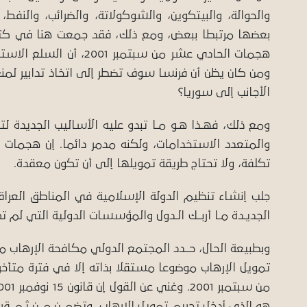
والحوالة، والبيتكوين، والشوكولاتة، والضرائب، والنفط،
بعضها مرتبطا ببعض، ومع ذلك، فقد جمعت هنا في كت
هجمات الحادي عشر من سبت
ومن كان يظن أن فرنسا سوف تضطر إلى اتخاذ تدابير لمن
الأجانب إلى سوريا؟
ومع ذلك، فهـذا هـو مـا تبدو عليه الأساليب الجديدة ل
والمتعدد الاستخدامات، ولكنه مدمر دائما. إن هجما
تكلفة، ولا تحتاج طريقة تمويلها إلى أن تكون معقدة.
الجديـدة مـا أربــك الـدول والمؤسسات الدولية التي لم 
وبطبيعة الحال، حــدد المجتمع الدولي مكافحة الإرهاب
تمويل الإرهاب موضوعا مستقلا بذاته إلا في فترة متأ
هو الذي أدخل تجريم تمويل الإرهاب، وتضمــن مــن ثـم ق