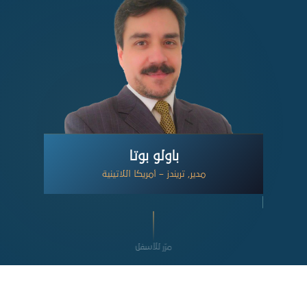
باولو بوتا
مدير, تريندز – أمريكا اللاتينية
مرّر للأسفل