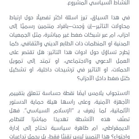
النشاط السياسي المشروع.
في هذا السياق، تبرز أسئلة أكثر تفصيلًا حول ارتباط
محاولات التأثير—إن وُجدت—بأفراد منتمين رسميًّا إلى
أحزاب، أم عبر شبكات ضغط غير مباشرة، مثل الجمعيات
المدنية أو المنظمات ذات الطابع الديني والثقافي. كما
يُطرح تساؤل حول أدوات هذا التأثير: هل تقتصر على
العمل الدعوي والاجتماعي، أو تمتد إلى تمويل
الحملات، أو التأثير في ترشيحات داخلية، أو تشكيل
كتل ضغط داخل الأحزاب؟
الاستجواب يلامس أيضًا نقطة حساسة تتعلق بتقييم
الأجهزة الأمنية، وعلى رأسها هيئة حماية الدستور
الألمانية، لما يُعرف بـ “الإسلام السياسي”. فهل
تصنّف هذه الأنشطة تهديدًا مباشرًا للنظام
الديمقراطي، أم ظاهرة سياسية تحتاج إلى إدارة
واحتواء؟ هذا التمييز ليس تقنيًّا فقط، بل يحمل تداعيات