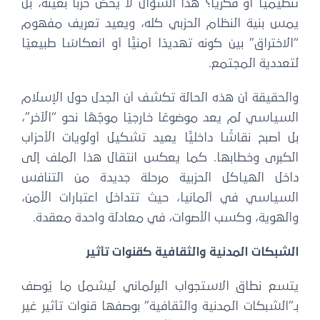
تنظيميًّا أو فكريًّا؟ هذا السؤال لا يخصّ حزبًا بعينه، بل
يمس بنية النظام الحزبي كله، ويعيد تعريف مفهوم
“الاختراق” بين كونه تهديدًا أمنيًّا أو انعكاسًا طبيعيًا
لتعددية المجتمع.
والحقيقة أن هذه الحالة تكشف أن الجدل حول الإسلام
السياسي لم يعد موضوعًا خارجيًا موجّهًا نحو “الآخر”،
بل أصبح نقاشًا داخليًّا يعيد تشكيل أولويات الأحزاب
الكبرى وخطابها. كما يعكس انتقال هذا الملف إلى
داخل الهياكل الحزبية مرحلة جديدة من التنافس
السياسي في ألمانيا، حيث تتداخل اعتبارات الأمن،
والهوية، وكسب الأصوات، في معادلة واحدة معقدة.
الشبكات المدنية والثقافية كقنوات تأثير
يتسع نطاق الاستجواب البرلماني ليشمل ما يُوصف
بـ”الشبكات المدنية والثقافية” بوصفها قنوات تأثير غير