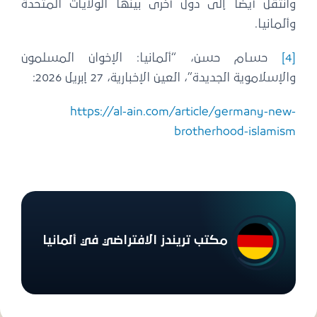
وانتقل أيضًا إلى دول أخرى بينها الولايات المتحدة
وألمانيا.
[4]
حسام حسن، “ألمانيا: الإخوان المسلمون
والإسلاموية الجديدة”، العين الإخبارية، 27 إبريل 2026:
https://al-ain.com/article/germany-new-
brotherhood-islamism
مكتب تريندز الافتراضي في ألمانيا