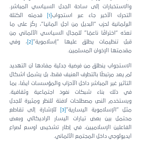
والاستخبارات إلى ساحة الجدل السياسي المباشر.
التحرك الأخير جاء عبر استجواب
[1]
قدمته الكتلة
البرلمانية لحزب “البديل من أجل ألمانيا”، ركّز على ما
تعدّه “اختراقًا ناعمًا” للمجال السياسي الألماني من
قبل تنظيمات يطلق عليها “إسلاموية”
[2]
، وفي
مقدمتها الإخوان المسلمين.
الاستجواب ينطلق من فرضية جدلية مفادها أن التهديد
لم يعد مرتبطًا بالتطرف العنيف فقط، بل يشمل أشكال
التأثير غير المباشر داخل الأحزاب والمؤسسات أيضًا، بما
في ذلك بناء شبكات نفوذ اجتماعية وثقافية.
ويستخدم النص مصطلحات لافتة للنظر ومثيرة للجدل
مثل “الإسلاموية اليسارية”
[3]
للإشارة إلى تقاطع
محتمل بين بعض تيارات اليسار الراديكالي وبعض
الفاعلين الإسلاميين، في إطار تشخيص أوسع لصراع
أيديولوجي داخل المجتمع الألماني.