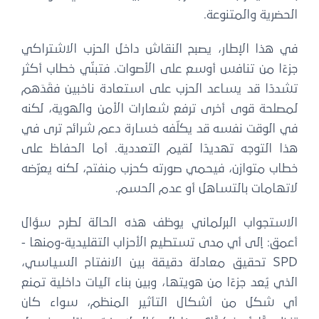
الحضرية والمتنوعة.
في هذا الإطار، يصبح النقاش داخل الحزب الاشتراكي
جزءًا من تنافس أوسع على الأصوات. فتبنّي خطاب أكثر
تشددًا قد يساعد الحزب على استعادة ناخبين فقَدَهم
لمصلحة قوى أخرى ترفع شعارات الأمن والهوية، لكنه
في الوقت نفسه قد يكلّفه خسارة دعم شرائح ترى في
هذا التوجه تهديدًا لقيم التعددية. أما الحفاظ على
خطاب متوازن، فيحمي صورته كحزب منفتح، لكنه يعرّضه
لاتهامات بالتساهل أو عدم الحسم.
الاستجواب البرلماني يوظف هذه الحالة لطرح سؤال
أعمق: إلى أي مدى تستطيع الأحزاب التقليدية-ومنها -
SPD تحقيق معادلة دقيقة بين الانفتاح السياسي،
الذي يُعد جزءًا من هويتها، وبين بناء آليات داخلية تمنع
أي شكل من أشكال التأثير المنظم، سواء كان