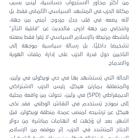
من أكثر محاور الاستجواب حساسية، ليس بسبب
مكانة الحزب في المشهد السياسي الألماني فقط، بل
لأنه يضعه في قلب جدل مزدوج: أمني من جهة،
وانتخابي من جهة أخرى. فالحديث عن “قابلية التأثر”
بأنشطة مرتبطة بالإسلام السياسي لا يُقرأ فقط بصفته
تشخيصًا داخليًّا، بل رسالة سياسية موجهة إلى
الناخبين حول قدرة الحزب على إدارة ملفات الهوية
والاندماج.
الحالة التي يُستشهد بها في حي نويكولن في برلين،
والمتعلقة بـمارتن هيكل، رئيس الحزب الاشتراكي
الديمقراطي (SPD) في برلين، تحولت من واقعة محلية
إلى نموذج يُستخدم في النقاش الوطني. فقد نحّى
هيكل عن ترشيحه لمنصب عمدة منطقة نويكولن، قبل
أشهر، بعد أن وُجّهت له اتهامات مباشرة من دوائر
الجناح المتشدد في الحزب، إثر موقفه من الإسلام