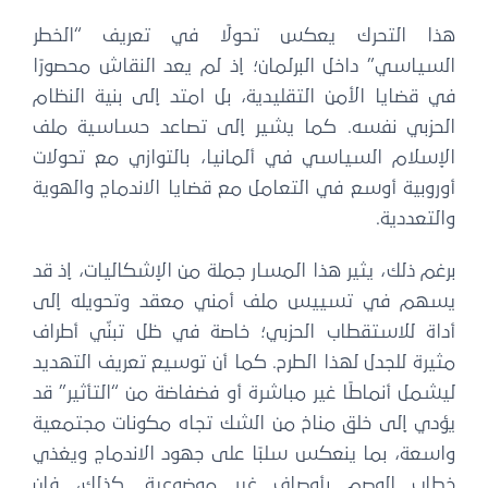
هذا التحرك يعكس تحولًا في تعريف “الخطر
السياسي” داخل البرلمان؛ إذ لم يعد النقاش محصورًا
في قضايا الأمن التقليدية، بل امتد إلى بنية النظام
الحزبي نفسه. كما يشير إلى تصاعد حساسية ملف
الإسلام السياسي في ألمانيا، بالتوازي مع تحولات
أوروبية أوسع في التعامل مع قضايا الاندماج والهوية
والتعددية.
برغم ذلك، يثير هذا المسار جملة من الإشكاليات، إذ قد
يسهم في تسييس ملف أمني معقد وتحويله إلى
أداة للاستقطاب الحزبي؛ خاصة في ظل تبنّي أطراف
مثيرة للجدل لهذا الطرح. كما أن توسيع تعريف التهديد
ليشمل أنماطًا غير مباشرة أو فضفاضة من “التأثير” قد
يؤدي إلى خلق مناخ من الشك تجاه مكونات مجتمعية
واسعة، بما ينعكس سلبًا على جهود الاندماج ويغذي
خطاب الوصم بأوصاف غير موضوعية. كذلك، فإن