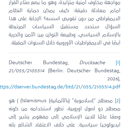
مواجهة مخاوف أمنية متزايدة، وهو ما يضع صنّاع القرار
أمام معادلة دقيقة: كيف يمكن حماية النظام
الديمقراطي من دون تقويض أسسه؟ الإجابة على هذا
السؤال ستحدد مستقبل السياسات المرتبطة
بالإسلام السياسي، وطبيعة التوازن بين الأمن والحرية
أيضًا في الديمقراطيات الأوروبية خلال السنوات المقبلة.
Drucksache
Deutscher Bundestag,
[1]
21/055/2105514
(Berlin: Deutscher Bundestag,
2026),
.
https://dserver.bundestag.de/btd/21/055/2105514.pdf
[2]
مصطلح “إسلاموية” (بالألمانية) Islamismus) ) هو
مصطلح ذو أصول أوروبية، تطور استخدامه من كونه
وصفًا عامًّا للدين الإسلامي إلى مفهوم يشير إلى
أيديولوجيا سياسية. على خلاف الاعتقاد الشائع بأنه