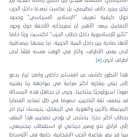
السياسي. استقالة هيكل من سباق رئاسة البلدية لم
تكن مجرد خلاف تنظيمي، بل عكست تصدعًا داخل الحزب
حول كيفية تعريف “الإسلام السياسي” وحدود
التعامل معه. الأهم أن تصريحاته اللاحقة حول وجود
“تأثير للإسلاموية داخل خطاب الحزب” اكتسبت وزنًا خاصًا
لأنها صادرة من داخل البنية الحزبية، ما منحها مصداقية
لدى بعض الأطراف، وأثار في الوقت نفسه قلقًا لدى
أطراف أخرى.
[4]
هذا التطور كشف عن انقسام داخلي واضح: تيار يدعو
إلى تبني مقاربة أكثر صرامة في مواجهة ما يعتبره
نفوذًا أيديولوجيًّا متناميًا، ويرى أن تجاهل هذه المسألة
قد يُضعف ثقة الناخبين، خصوصًا في ظل تصاعد القضايا
المرتبطة بالأمن والهوية. في المقابل، يتمسك تيار آخر
بخطاب أكثر حذرًا، يخشى أن يؤدي تضخيم هذا الملف
إلى انزلاق نحو وصم جماعي أو استقطاب مجتمعي،
بما قد يضر بقاعدة الحزب الانتخابية، خاصة في الأوساط