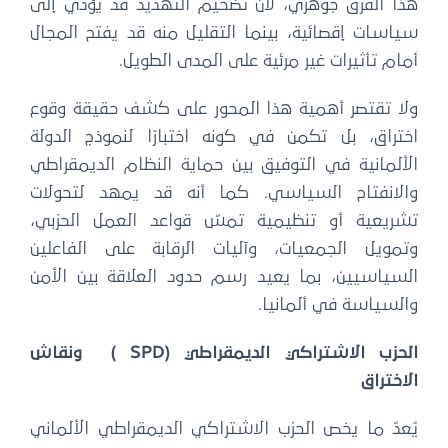
هذا الفرق جوهري، لأن تضخيم التهديد قد يؤدي إلى
سياسات إقصائية، بينما التقليل منه قد يفتح المجال
أمام تأثيرات غير مرئية على المدى الطويل.
ولا تقتصر أهمية هذا المحور على كشف حقيقة وقوع
اختراق، بل تكمن في كونه اختبارًا لنموذج الدولة
الألمانية في التوفيق بين حماية النظام الديمقراطي
والانفتاح السياسي. كما أنه قد يمهد لتحولات
تشريعية أو تنظيمية تمسّ قواعد العمل الحزبي،
وتمويل الجمعيات، وآليات الرقابة على الفاعلين
السياسيين، بما يعيد رسم حدود العلاقة بين الأمن
والسياسة في ألمانيا.
الحزب الاشتراكي الديمقراطي (
SPD
) ونقاش
الاختراق
يُعدّ ما يخص الحزب الاشتراكي الديمقراطي الألماني