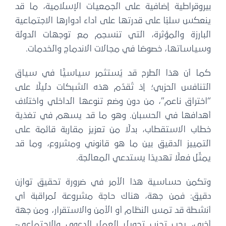
بيروقراطية إضافية على الجمعيات الإسلامية، ما قد
ينعكس سلبًا على قدرتها على أداء أدوارها الاجتماعية
البارزة والمؤثرة، التي تنسجم مع توجهات الدولة
وسياساتها، خصوصًا في مجالات الاندماج والخدمات.
كما أن هذا الطرح قد يُستثمر سياسيًّا في سياق
التنافس الحزبي؛ إذ تُقدّم هذه الشبكات دليلًا على
“اختراق ناعم”، من دون وضع تنوعها الداخلي واختلاف
أهدافها في الحسبان. وهو ما قد يسهم في تغذية
خطاب الاستقطاب، بدلًا من تعزيز مقاربة قائمة على
التمييز الدقيق بين ما هو قانوني ومشروع، وما قد
يمثّل فعلًا تهديدًا يستدعي المعالجة.
وتكمن حساسية هذا الأمر في ضرورة تحقيق توازن
دقيق: فمن جهة، هناك حاجة مشروعة لمراقبة أي
أنشطة قد تمس النظام أو الأمن والاستقرار، ومن جهة
أخرى، يجب تجنب تحويل العمل الدعوي والاجتماعي-