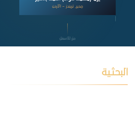
مدير, تريندز – الأردن
مرّر للأسفل
البحثية