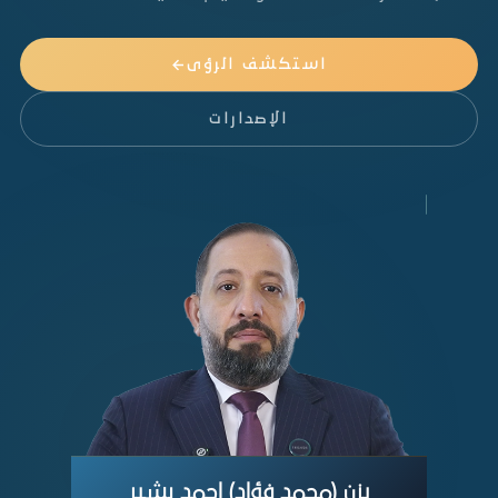
استكشف الرؤى
الإصدارات
يزن (محمد فؤاد) احمد بشير