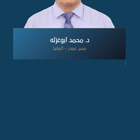
د. محمد أبوغزله
مدير, تريندز – ألمانيا