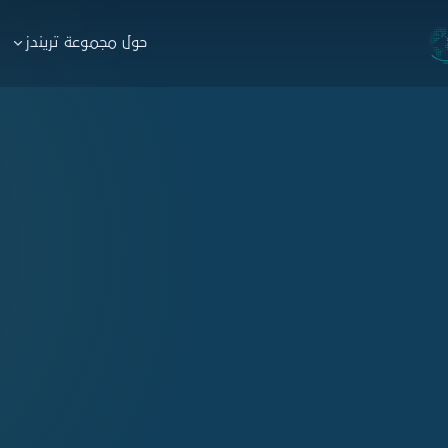
حول مجموعة تريندز
عة تريندز
استشارات
التدريب
البارومتر
نبذة
نبذة
البرامج
التقا
ات
منصة نخبة الخبراء
خدم
التسجيل
طلب 
ريندز هاب
ت الاستشارية