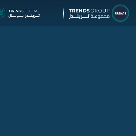
شركات مجمو
البحوث وال
نبذة
البحوث
الإصدار
التقارير
الآراء
جائزة ت
الخدما