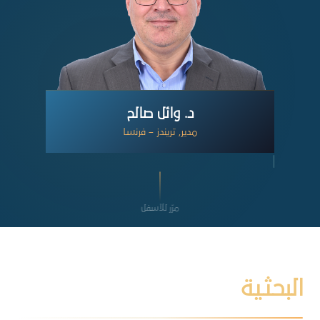
د. وائل صالح
مدير, تريندز – فرنسا
مرّر للأسفل
البحثية