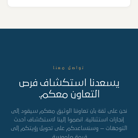
تواصل معنا
يسعدنا استكشاف فرص
التعاون معكم.
نحن على ثقة بأن تعاوننا الوثيق معكم سيقود إلى
إنجازات استثنائية. انضموا إلينا لاستكشاف أحدث
التوجهات — وسنساعدكم على تحويل رؤيتكم إلى
قيمة ملموسة.