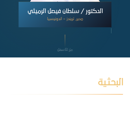
الدكتور / سلطان فيصل الرميثي
مدير, تريندز – أندونيسيا
مرّر للأسفل
البحثية