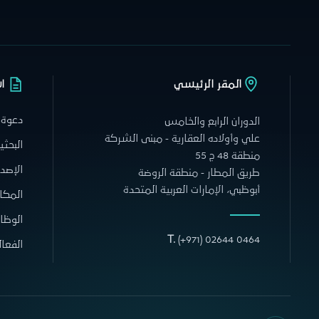
المقر الرئيسي
ا
دعوة 
الدوران الرابع والخامس
علي وأولاده العقارية - مبنى الشركة
البحثي
منطقة 48 ج 55
الإصدا
طريق المطار - منطقة الروضة
أبوظبي، الإمارات العربية المتحدة
المكا
الوظا
T.
(+971) 02644 0464
الفعال