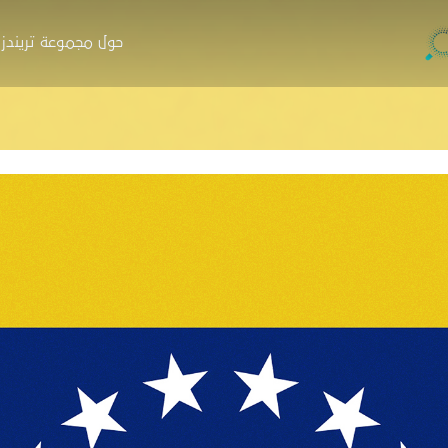
حول مجموعة تريندز
جموعة تريندز
والاستشارات
التدريب
البار
ة
نبذة
ن
حوث
البرامج
ا
صدارات
منصة نخبة الخبراء
خ
ارير
التسجيل
ط
اء
زة تريندز هاب
دمات الاستشارية