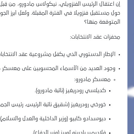
إن اعتقال الرئيس الفنزويلي، نيكولاس مادورو، من قِبل
حول مستقبل فنزويلا في الفترة المقبلة. ولعل أبرز الج
المتوقعة منها؟
محفزات عقد الانتخابات:
الإطار الدستوري الذي يكفل مشروعية عقد الانتخابات خلال 30
وجود العديد من الأسماء المحسوبين على معسكر ما
معسكر مادورو:
كديلسي رودريغيز (نائبة مادورو).
خورخي رودريغيز (شقيق نائبة الرئيس، رئيس الجمع
ديوسدادو كابيو (وزير الداخلية والعدل والسلام).
فلاديمير بادرينو لوبيز (وزير الدفاع).