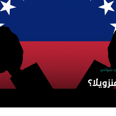
ة للنشر
ب شوتس
زويلا؟