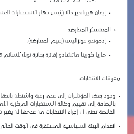
إيفان هيرنانديز دالا (رئيس جهاز الاستخبارات الع
المعسكر المعارض:
إدموندو غونزاليس (زعيم المعارضة).
ماريا كورينا ماتشادو (فائزة بجائزة نوبل للسلام 2025، ومناصرة لترامب، وتُعد القائدة الفعلية للمعارضة).
معوقات الانتخابات:
وجود بعض المؤشرات إلى عدم رغبة واشنطن بانعقاد ا
الخلاصة تعني أن إجراء الانتخابات من عدمها لن يغير شي
انعدام البيئة السياسية المستقرة في الوقت الحالي، 