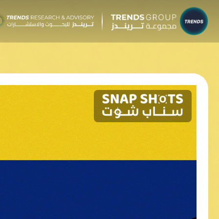
شركات م
البحوث 
نبذ
الب
الإ
التق
الآر
جائ
الخ