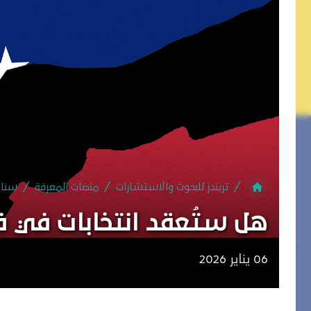
دعو
تريندز للبحوث والاستشارات
منصات المعرفة
سنا
هل ستُعقد انتخابات في فن
06 يناير 2026