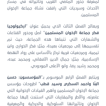
لمعرفة جذور الماضي القريب وتأثيراته في مسار
الأحداث وسرديات التي رافقت نشأة جماعة الإخوان
المسلمين.
ويعالج الفصل الثالث الذي يحمل عنوان “
أركيولوجيا
فكر جماعة الإخوان المسلمين
” أصل وجذور القناعات
والشعارات التي تتبناها هذه الجماعة، حيث تم
تقسيمها إلى مرجعيات بعيدة، مثل: فكر الخوارج، وابن
تيمية، ومرجعيات قريبة تركز بالأساس على رواد النهضة
الإسلامية، مثل: جمال الدين الأفغاني، ومحمد عبده،
ومحمد رشيد رضا، وأبو الأعلى المودودي.
ويتابع الفصل الرابع الموسوم بـ”
المؤسسون: حسن
البنّا وأحمد السكري وسيد قطب
” أطروحات مؤسس
جماعة الإخوان المسلمين وأهم القيادات الإخوانية التي
عاصرته، والأطر والمقاربات التي استندت إليها جماعة
الإخوان وتأثيراتها السلوكية والحركية والمعرفية