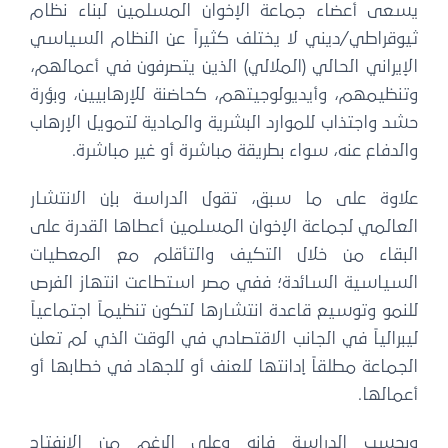
يسعى أعضاء جماعة الإخوان المسلمين لبناء نظام
ثيوقراطي/ديني لا يختلف كثيراً عن النظام السياسي
الإيراني الحالي (الملالي) الذين يتصرفون في أعمالهم،
وتنظيمهم، وأيديولوجيتهم، كحاضنة للإرهابيين، وبؤرة
حشد واجتذاب للموارد البشرية والمادية لتمويل الإرهاب
والدفاع عنه، سواء بطريقة مباشرة أو غير مباشرة.
علاوة على ما سبق، تقول الدراسة بإن الانتشار
العالمي لجماعة الإخوان المسلمين أعطاها القدرة على
البقاء من خلال التكيف والتأقلم مع المعطيات
السياسية السائدة؛ ففي مصر استطاعت انتهاز الفرص
للنمو وتوسيع قاعدة انتشارها لتكون تنظيماً اجتماعياً
ليبرالياً في الجانب الاقتصادي في الوقت الذي لم تعلن
الجماعة مطلقاً إدانتها للعنف أو للجهاد في خطابها أو
أعمالها.
وبحسب الدراسة فإنه وعلى الرغم من الانفتاح