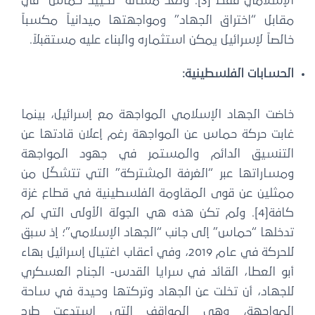
الإسلامي فقط”[3]. وتُعدّ مسألة “تحييد حماس” في
قابل “اختراق الجهاد” ومواجهتها ميدانياً مكسباً
الصاً لإسرائيل يمكن استثماره والبناء عليه مستقبلاً.
لحسابات الفلسطينية:
اضت الجهاد الإسلامي المواجهة مع إسرائيل، بينما
ابت حركة حماس عن المواجهة رغم إعلان قادتها عن
لتنسيق الدائم والمستمر في جهود المواجهة
مساراتها عبر “الغرفة المشتركة” التي تتشكّل من
مثلين عن قوى المقاومة الفلسطينية في قطاع غزة
كافة[4]. ولم تكن هذه هي الجولة الأولى التي لم
دخلها “حماس” إلى جانب “الجهاد الإسلامي”؛ إذ سبق
للحركة في عام 2019، وفي أعقاب اغتيال إسرائيل بهاء
بو العطا، القائد في سرايا القدس- الجناح العسكري
لجهاد، أن تخلت عن الجهاد وتركتها وحيدة في ساحة
لمواجهة، وهي المواقف التي استدعت طرح