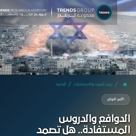
تريندز للبحوث والاستشارات
البحثية
الأمن الدولي
لدوافع والدروس
لمستفادة.. هل تصمد