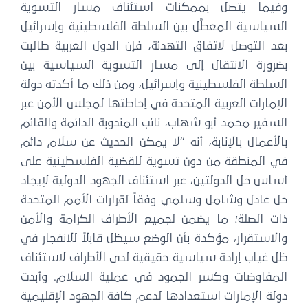
فيما يتصل بممكنات استئناف مسار التسوية
لسياسية المعطَّل بين السلطة الفلسطينية وإسرائيل
عد التوصل لاتفاق التهدئة، فإن الدول العربية طالبت
ضرورة الانتقال إلى مسار التسوية السياسية بين
لسلطة الفلسطينية وإسرائيل، ومن ذلك ما أكدته دولة
لإمارات العربية المتحدة في إحاطتها لمجلس الأمن عبر
لسفير محمد أبو شهاب، نائب المندوبة الدائمة والقائم
الأعمال بالإنابة، أنه “لا يمكن الحديث عن سلام دائم
ي المنطقة من دون تسوية للقضية الفلسطينية على
ساس حل الدولتين، عبر استئناف الجهود الدولية لإيجاد
ل عادل وشامل وسلمي وفقاً لقرارات الأمم المتحدة
ات الصلة؛ ما يضمن لجميع الأطراف الكرامة والأمن
الاستقرار، مؤكدة بأن الوضع سيظل قابلاً للانفجار في
ل غياب إرادة سياسية حقيقية لدى الأطراف لاستئناف
لمفاوضات وكسر الجمود في عملية السلام. وأبدت
ولة الإمارات استعدادها لدعم كافة الجهود الإقليمية