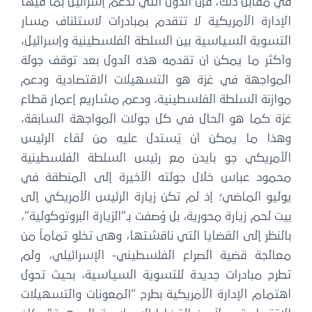
ي مقابل ذلك، فإن الدول التي تدعم إسرائيل بما فيها
لإدارة الأمريكية لا تتقدم بمبادرات لاستئناف مسار
لتسوية السياسية بين السلطة الفلسطينية وإسرائيل،
أكثر ما يمكن أن تقدمه هذه الدول بعد توقف جولة
لمواجهة في غزة هو التسهيلات الاقتصادية ودعم
وازنة السلطة الفلسطينية، ودعم مشاريع إعمار قطاع
زة كما هو الحال في كل جولات المواجهة السابقة،
هذا ما يمكن أن يُستدل عليه من لقاء الرئيس
لأمريكي جو بايدن مع رئيس السلطة الفلسطينية
حمود عباس خلال جولته الأخيرة إلى المنطقة في
وليو الماضي؛ إذ لم تكن زيارة الرئيس الأمريكي إلى
يت لحم زيارة محورية، بل وُصفت بـ”الزيارة البروتوكولية”،
النظر إلى القضايا التي ناقشتها، وهى تخلو تماماً من
عالجة قضية الصراع الفلسطيني- الإسرائيلي، ولم
طرح مبادرات جديدة للتسوية السياسية، بحيث تحول
هتمام الإدارة الأمريكية بطرح “المعونات والتسهيلات