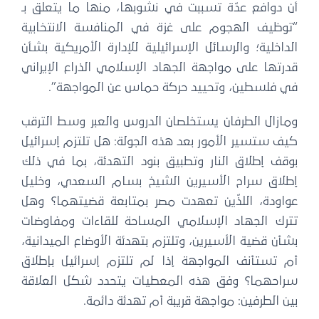
ن دوافع عدّة تسببت في نشوبها، منها ما يتعلق بـ
توظيف الهجوم على غزة في المنافسة الانتخابية
لداخلية؛ والرسائل الإسرائيلية للإدارة الأمريكية بشأن
درتها على مواجهة الجهاد الإسلامي الذراع الإيراني
ي فلسطين، وتحييد حركة حماس عن المواجهة”.
مازال الطرفان يستخلصان الدروس والعبر وسط الترقب
يف ستسير الأمور بعد هذه الجولة: هل تلتزم إسرائيل
وقف إطلاق النار وتطبيق بنود التهدئة، بما في ذلك
طلاق سراح الأسيرين الشيخ بسام السعدي، وخليل
واودة، اللذّين تعهدت مصر بمتابعة قضيتهما؟ وهل
ترك الجهاد الإسلامي المساحة للقاءات ومفاوضات
شأن قضية الأسيرين، وتلتزم بتهدئة الأوضاع الميدانية،
م تستأنف المواجهة إذا لم تلتزم إسرائيل بإطلاق
راحهما؟ وفق هذه المعطيات يتحدد شكل العلاقة
ين الطرفين: مواجهة قريبة أم تهدئة دائمة.