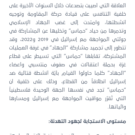
لعلاقة التي أصيبت بتصدعات خلال السنوات الأخيرة على
لفية التنافس على قيادة حركة المقاومة وتوجيه
نشطتها، وامتدت إلى غضب الجهاد الإسلامي
تذمرها من حياد “حماس” وتخليها عن المشاركة في
جولتي المواجهة مع إسرائيل في 2019 و2022، وقد
تطور إلى تجميد مشاركة “الجهاد” في غرفة العمليات
لمشتركة، تقابلها “حماس” التي تسيطر على قطاع
زة بحملة اعتقالات في صفوف منتسبي وأعضاء
الجهاد” كلما حاولوا القيام بأيّة أنشطة قتالية ضد
سرائيل انطلاقاً من القطاع، وذلك على خلفية أن
حماس” تجد في نفسها الجهة الوحيدة فلسطينياً
لتي تُقرّر مواقيت المواجهة مع إسرائيل ومسارها
آلياتها.
ستوى الاستجابة لجهود التهدئة: