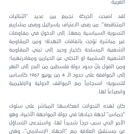
لغربية.
قد أصبحت الحركة تجمع بين عديد “الثنائيات
لمتناقضة”: من رفض الاعتراف بإسرائيل ورفض مشاريع
لتسوية السياسية معها، إلى الدخول في مفاوضات
ير مباشرة توّجت باتفاقات التهدئة؛ ومن المقاومة
لشعبية المسلحة كخيارٍ وحيد إلى تبني المقاومة
لشعبية السلمية أو التخلي عن الخيارين ومغادرتهما؛
من القول بأنَّ حدود دولة فلسطين من البحر إلى النهر
إلى الموافقة على حدود الـ 4 من يونيو 1967 كأساس
لتسوية؛ انسجاماً مع المواقف الدولية والإقليمية
انصياعاً لها.
ان لهذه التحولات انعكاسها المباشر على سلوك
حماس” لجهة حيادها في جولة المواجهة الأخيرة، وهو
لأمر الذي سبب حرجاً شديداً لها، واستدعى التساؤل
ن مستقبل العلاقة مع “الجهاد الإسلامي”، وهي