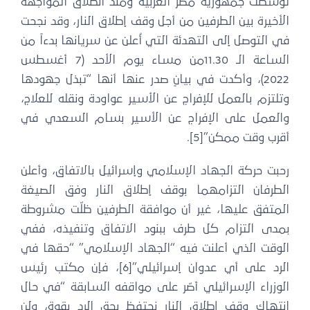
وسطت جمهورية مصر العربية ومنذ انطلاق المواجهة
لأخيرة بين الطرفين من أجل وقف إطلاق النار، وقد نجحت
ي التوصل إلى التهدئة التي أُعلن عن سريانها بدءاً من
الساعة الـ 11.30من مساء يوم الأحد (7 أغسطس
2022)، وأكدت في بيانٍ صدر عنها أنها “تبذل جهودها
تلتزم بالعمل للإفراج عن الأسير عواودة ونقله للعلاج،
العمل على الإفراج عن الأسير بسام السعدي في
قرب وقت ممكن”[5].
حبت حركة الجهاد الإسلامي وإسرائيل بالاتفاق، وأعلن
لطرفان التزامهما بوقف إطلاق النار وفق الصيغة
لمتفق عليها، غير أن موافقة الطرفين ظلّت مشروطة
مدى التزام كل طرف ببنود الاتفاق وتنفيذه، ففي
لوقت الذي أعلنت فيه “الجهاد الإسلامي” “حقها في
الرد على أي عدوان إسرائيلي”[6]، فإن مكتب رئيس
لوزراء الإسرائيلي أصّر على مواقفه السابقة “في حال
نتهاك وقف إطلاق النار نحتفظ بحق الرد بقوة، ولن