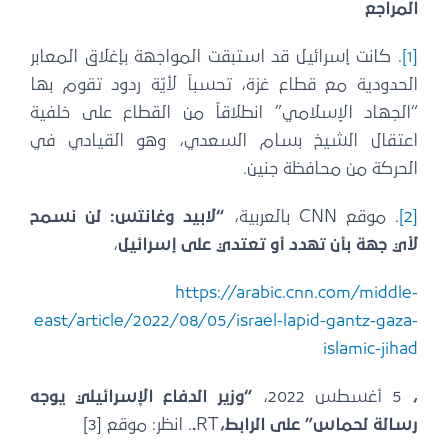
لمراجع
[1
. كانت إسرائيل قد استبقت المواجهة بإغلاق المعابر
لحدودية مع قطاع غزة، تحسباً لأيّة ردود تقوم بها
الجهاد الإسلامي” انطلاقاً من القطاع على خلفية
عتقال الشيخ بسام السعدي، وهو القيادي في
لحركة من محافظة جنين.
[2
. موقع CNN بالعربية،
“لابيد وغانتس: لن نسمح
أي جهة بأن تهدد أو تعتدي على إسرائيل
،
https://arabic.cnn.com/middle
east/article/2022/08/05/israel-lapid-gantz-gaza
islamic-jiha
5 أغسطس 2022،
“وزير الدفاع الإسرائيلي يوجه
سالة لحماس” على الرابط،
RT
.
. انظر: موقع [3]