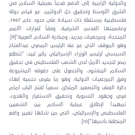
الدولية الرامية إلى الدفع قدماً بعملية السلام في
لشرق الأوسط وتحقيق حل الدولتين، عبر قيام دولة
فلسطينية مستقلة ذات سيادة على حدود عام 1967،
عاصمتها القدس الشرقية، وفقاً لقرارات الأمم
المتحدة، ومرجعيات مدريد، ومبادرة السلام العربية”[9].
هو الموقف الذي عبر عنه الرئيس المصري عبدالفتاح
لسيسي لرئيس الوزراء الإسرائيلي يائير لبيد: “تتطلع
صر لتجديد الأمل لدى الشعب الفلسطيني في تحقيق
لسلام المنشود، والحصول على حقوقه المشروعة
فق المرجعيات الدولية، وهو ما يفرض حتمية إنهاء
ائرة العنف والتصعيد المتكرر، سعياً لفتح الباب أمام
رص وجهود التسوية وتحقيق الاستقرار والهدوء،
مهيداً لإطلاق عملية السلام بين الشعبين
لفلسطيني والإسرائيلي، التي من شأنها تغيير واقع
لمنطقة بأسرها”[10].