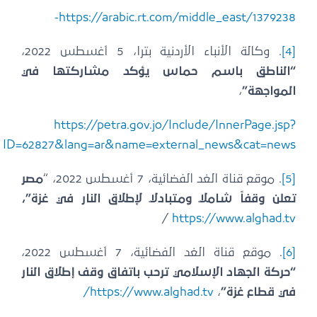
https://arabic.rt.com/middle_east/1379238
[4
. وكالة الأنباء الأردنية بترا، 5 أغسطس 2022،
الناطق باسم حماس يؤكد مشاركتها في
لمواجهة”
،
https://petra.gov.jo/Include/InnerPage.jsp
ID=62827&lang=ar&name=external_news&cat=new
[5
. موقع قناة الغد الفضائية، 7 أغسطس 2022، “
مصر
علن وقفاً شاملاً ومتبادلاً لإطلاق النار في غزة”،
/
https://www.alghad.t
[6
. موقع قناة الغد الفضائية، 7 أغسطس 2022،
حركة الجهاد الإسلامي ترحب باتفاق وقف إطلاق النار
ي قطاع غزة”
،
https://www.alghad.tv/