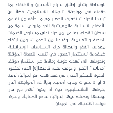
لوساطة بشأن إطلاق سراح الأسيرين والاكتفاء بما
ققته في مواجهة “الجهاد الإسلامي”، فضلاً عن
بنيها لإجراءات تخفيف الحصار مع ما خلّفه من تفاقم
لأوضاع الإنسانية والمعيشية لنحو مليوني نسمة من
كان القطاع، يعانون من جراء تدني مستوى الخدمات
لصحية والتعليمية، وغيرها من الخدمات، ومن ارتفاع
عدلات الفقر والبطالة جراء السياسات الإسرائيلية،
مقدمة لاستثمار الهدوء في تثبيت التهدئة المؤقتة
تحويلها إلى تهدئة طويلة ودائمة عبر استثمار موقف
“حماس” الأخير، وموقف بعض قادتها[8] الذين يُجدّدون
لدعوة للتفكير الجدي في عقد هدنة مع إسرائيل لمدة
3 أو 5 سنوات برعاية أممية، بديلاً عن المواجهة التي
خوضها الفلسطينيون دون أن يكون لهم دور في
وقيتها وتمتلك فيها إسرائيل عناصر المفاجأة وتفرض
واعد الاشتباك في الميدان.