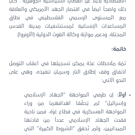
لاقتصادية بديلاً عن القضايا السياسية الجوهرية”. كان
لك واضحاً أيضاً في اقتصار الجهد الأمريكي والعلاقة
ع المستوى الرسمي الفلسطيني في نطاق
لمساعدات الإنسانية لمستشفيات مدينة القدس
لمحتلة، ودعم موازنة وكالة الغوث الدولية (الأونروا).
اتمة:
مّة ملاحظات عدّة يمكن تسجيلها في أعقاب التوصل
اتفاق وقف إطلاق النار وسريان تنفيذه، وهي على
لنحو الآتي:
ولاً:
إن طرفي المواجهة “الجهاد الإسلامي
إسرائيل” لم يُحقّقا أهدافهما من وراء
لمواجهة العسكرية في قطاع غزة، فمن ناحية
قدت الجهاد الإسلامي عدداً من قادتها
لميدانيين، ولم تُحقق “الشروط الكبيرة” التي