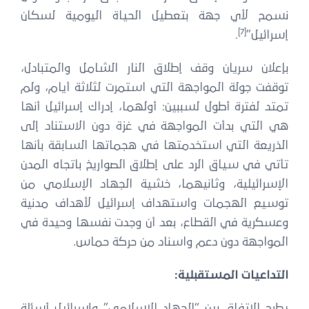
سمح لأي جهة بتعطيل الحياة اليومية لسكان
[7]
سرائيل”
.
إعلان سريان وقف إطلاق النار الشامل والمتبادل،
وقفت جولة المواجهة التي استمرت لثلاثة أيام، ولم
متد لفترة أطول لسببين: أولهما، إدراك إسرائيل أنها
ي التي بدأت المواجهة في غزة دون الاستناد إلى
لذريعة التي استخدمتها في هجماتها السابقة بأنها
أتي في سياق الرد على إطلاق الصواريخ باتجاه المدن
لإسرائيلية، وثانيهما، خشية الجهاد الإسلامي من
وسيع الهجمات واستهداف إسرائيل لأهداف مدنية
عسكرية في القطاع، بعد أن وجدت نفسها وحيدة في
لمواجهة دون دعم واسناد من حركة حماس.
لتداعيات المستقبلية:
طرح الاتفاق بين “الجهاد الإسلامي” وإسرائيل أسئلة