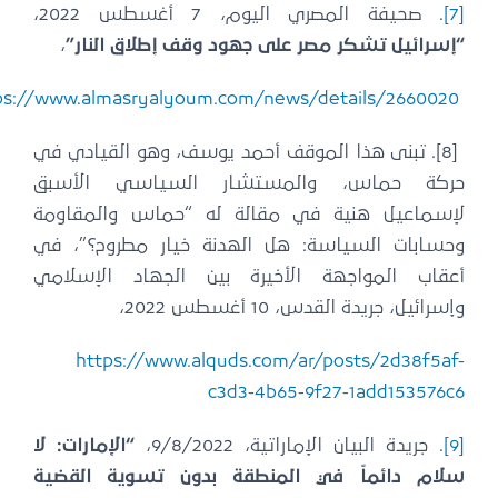
[7
. صحيفة المصري اليوم، 7 أغسطس 2022،
إسرائيل تشكر مصر على جهود وقف إطلاق النار”
،
https://www.almasryalyoum.com/news/details/2660020
[8]. تبنى هذا الموقف أحمد يوسف، وهو القيادي في
ركة حماس، والمستشار السياسي الأسبق
إسماعيل هنية في مقالة له “حماس والمقاومة
حسابات السياسة: هل الهدنة خيار مطروح؟”، في
عقاب المواجهة الأخيرة بين الجهاد الإسلامي
إسرائيل، جريدة القدس، 10 أغسطس 2022،
https://www.alquds.com/ar/posts/2d38f5af
c3d3-4b65-9f27-1add153576c
[9
. جريدة البيان الإماراتية، 9/8/2022،
“الإمارات: لا
لام دائماً في المنطقة بدون تسوية القضية