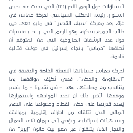
التساؤلات حول الرقم اللغز (1111) الذي تحدث عنه يحيى
لسنوار، رئيس المكتب السياسي لحركة حماس في
غزة، بعد معركة “سيف القدس” في مايو 2021، حين
الب الجميع بتذكره، وهو الرقم الذي ارتبط بتفسيرات
ول عدد الرشقات الصاروخية التي من المتوقع أن
ُطلقها “حماس” باتجاه إسرائيل في جولات قتالية
ادمة.
حركة حماس حساباتها النفعيّة الخاصة والدقيقة في
المقاومة والحكم”، فهي تُكيّف مواقفها بما
تناسب مع مصلحتها، وهذا – في تقديرنا – ما يفسر
وقفها الأخير، ذلك أن تجدد المواجهة واستمرارها
ُهدد قدرتها على حكم القطاع وحصولها على الدعم
لمالي الذي تتلقاه من أطراف إقليمية بموافقة
بتسهيلات إسرائيلية، ويؤدي إلى حرمان آلاف العمال
التجار الذين يتنقلون عبر معبر بيت حانون “إيريز” من