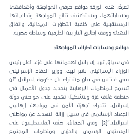
عرضُ هذه الورقة دوافع طرفي المواجهة وأهدافهما
حساباتهما، وتستكشف نتائج المواجهة وتداعياتها
لمستقبلية على خلفية التطوّرات الميدانية، واتفاق
لتهدئة ووقف إطلاق النار بين الطرفين بوساطة مصرية.
وافع وحسابات أطراف المواجهة:
ي سياق تبرير إسرائيل لهجماتها على غزة، أعلن رئيس
لوزراء الإسرائيلي يائير لبيد، ووزير الدفاع الإسرائيلي
يبي غانتس في بيانٍ مشترك بأن حكومة إسرائيل “لن
سمح للمنظمات الإرهابية بتحديد جدول الأعمال في
نطقة غلاف غزة وبتشكيل تهديد على مواطني دولة
سرائيل.. تتحرك أجهزة الأمن في مواجهة إرهابيي
لجهاد الإسلامي في سبيل إزالة التهديد عن مواطني
إسرائيل..”[2]. وفي المقابل، صنّف الفلسطينيون على
لمستوى الرسمي والحزبي ومنظمات المجتمع