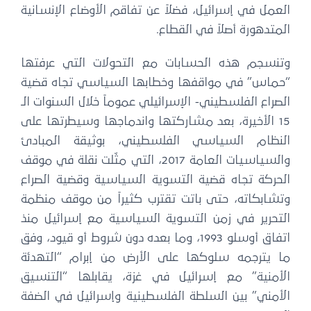
لعمل في إسرائيل، فضلاً عن تفاقم الأوضاع الإنسانية
لمتدهورة أصلاً في القطاع.
تنسجم هذه الحسابات مع التحولات التي عرفتها
حماس” في مواقفها وخطابها السياسي تجاه قضية
لصراع الفلسطيني- الإسرائيلي عموماً خلال السنوات الـ
15 الأخيرة، بعد مشاركتها واندماجها وسيطرتها على
لنظام السياسي الفلسطيني، بوثيقة المبادئ
والسياسيات العامة 2017، التي مثّلت نقلة في موقف
لحركة تجاه قضية التسوية السياسية وقضية الصراع
تشابكاته، حتى باتت تقترب كثيراً من موقف منظمة
لتحرير في زمن التسوية السياسية مع إسرائيل منذ
اتفاق أوسلو 1993، وما بعده دون شروط أو قيود، وفق
ا يترجمه سلوكها على الأرض من إبرام “التهدئة
لأمنية” مع إسرائيل في غزة، يقابلها “التنسيق
لأمني” بين السلطة الفلسطينية وإسرائيل في الضفة