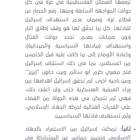
رفعها الفصائل الفلسطينية في غزة في كل
ولات المواجهة السابقة ومنها، رفع الحصار عن
طاع غزة، وضمان عدم استهداف إسرائيل
قادتها. كل ما تحقّق لها هو وقف إطلاق النار
دون ضمانات بعدم تجدد جولات القتال
استهداف قيادتها السياسية والميدانية)،
إعادة الأوضاع إلى ما كانت عليه قبل الخامس
ن أغسطس، بما في ذلك استئناف إسرائيل
تح معبري كرم أبو سالم وبيت حانون “إيريز”.
من ناحية أخرى، لم تحقق إسرائيل أهدافها من
راء العملية العسكرية حتى وإن أعلنت ذلك،
هي لم تتمكن في هذه الجولة من القضاء
لى القدرات القتالية لحركة الجهاد الإسلامي،
لم تستهدف قادتها السياسيين.
انياً:
تمكنت إسرائيل من الاستفراد بالجهاد
لإسلامي وتحييد حماس عن المشاركة في