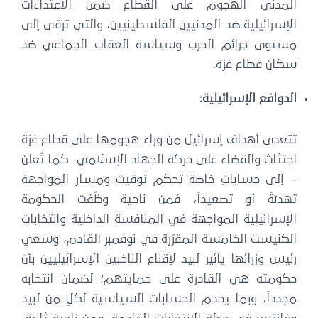
لمدني الهجوم على القطاع ضمن الاعتداءات
لإسرائيلية ضد المدنيين الفلسطينيين، والتي ترقى إلى
ستوى جرائم الحرب وسياسة العقاب الجماعي ضد
كان قطاع غزة.
لدوافع الإسرائيلية:
تعدى أهداف إسرائيل من وراء هجومها على قطاع غزة
جتثاث والقضاء على حركة الجهاد الإسلامي- كما تُعلن
 إلى حساباتٍ خاصة تحكم توقيت ومسار المواجهة
هدئةً أو تصعيداً، فمن ناحية وظّفت الحكومة
لإسرائيلية المواجهة في المنافسة الداخلية وانتخابات
لكنيست الخامسة المقرّرة في نوفمبر القادم، وسعي
ئيس وزرائها يائير لبيد لإقناع الناخبين الإسرائيليين بأن
كومته هي القادرة على حمايتهم؛ لضمان انتخابه
جدداً، وبما يخدم الحسابات السياسية لكلٍ من لبيد