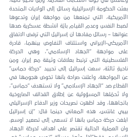
غانتس في جولة الانتخابات القادمة. ومن ناحيةٍ ثانية،
عثت الحكومة الإسرائيلية رسائل إلى الولايات المتحدة
لأمريكية، التي تمنعها من مواجهة إيران وتدعوها
ضبط النفس وعدم القيام بأيّة أنشطة عسكرية ضدها
نوانها – رسائل مفادها أن إسرائيل التي ترفض الاتفاق
لأمريكي-الإيراني واستئناف التفاوض بينهما، قادرة
لى مواجهة “الجهاد الإسلامي”، وهي الحركة
لفلسطينية التي ترتبط بعلاقات وثيقة مع إيران. ومن
احيةٍ ثالثة، سعت إسرائيل إلى تحييد “حركة حماس”
ن المواجهة، وأعلنت صراحة بأنها تخوض هجومها في
لقطاع ضد “الجهاد الإسلامي” ولا تستهدف “حماس”،
لا تُحمّلها المسؤولية عن إطلاق القذائف الصاروخية
اتجاهها، وقد أظهرت تصريحات وزير الدفاع الإسرائيلي
يبي غانتس، هذه المعاني حينما قال: “إن إسرائيل
بلغت حركة حماس بأنها لا تسعى إلى تصعيدٍ أوسع،
أن العملية الحالية تقتصر على أهداف لحركة الجهاد