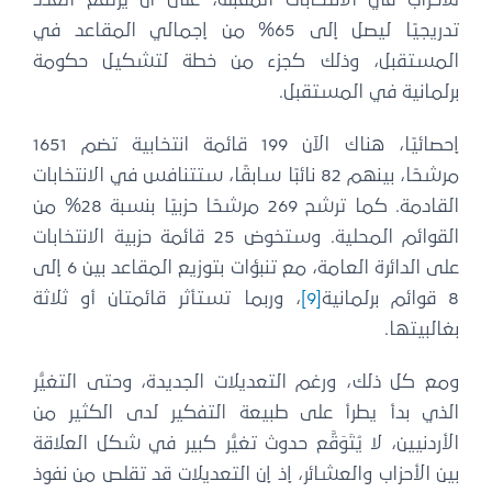
تدريجيًا ليصل إلى 65% من إجمالي المقاعد في
المستقبل، وذلك كجزء من خطة لتشكيل حكومة
برلمانية في المستقبل.
إحصائيًا، هناك الآن 199 قائمة انتخابية تضم 1651
مرشحًا، بينهم 82 نائبًا سابقًا، ستتنافس في الانتخابات
القادمة. كما ترشح 269 مرشحًا حزبيًا بنسبة 28% من
القوائم المحلية. وستخوض 25 قائمة حزبية الانتخابات
على الدائرة العامة، مع تنبؤات بتوزيع المقاعد بين 6 إلى
8 قوائم برلمانية
[9]
، وربما تستأثر قائمتان أو ثلاثة
بغالبيتها.
ومع كل ذلك، ورغم التعديلات الجديدة، وحتى التغيُّر
الذي بدأ يطرأ على طبيعة التفكير لدى الكثير من
الأردنيين، لا يُتَوَقَّع حدوث تغيُّر كبير في شكل العلاقة
بين الأحزاب والعشائر، إذ إن التعديلات قد تقلص من نفوذ