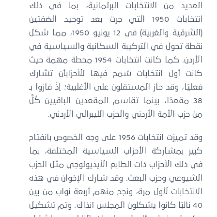
العديد من الانتخابات البرلمانية، بما في ذلك
انتخابات 1950 التي جرت بعد توحيد الضفتين
(الشرقية والغربية) في 12 يونيو 1950، مما شكل
نقطة تحول في التركيبة السكانية والسياسية في
الأردن. كما كانت انتخابات 1954 محطة مهمة حيث
كانت أول انتخابات سُمح فيها للأحزابأن تشارك
فعليًا، وقد حاز المستقلون على الأغلبية؛ إذْ فازوا بـ
38 مقعدًا، بينما تقاسم المقعدين الباقيين كُلٌّ
من حزب الأمة الأردني والحزب الليبرالي الأردني.
وقد تميزت انتخابات 1956 على وجه الخصوص بانفتاح
كبير بمشاركة الأحزاب السياسية المختلفة، بما
في ذلك الأحزاب ذات الطابع الأيديولوجي مثل الحزب
الشيوعي وحزب البعث. وقد شارك الإخوان في هذه
الانتخابات لأول مرة، ونجح منهم أربعة نواب من بين
40 نائبًا كانوا يشكلون المجلس آنذاك. وتم تشكيل