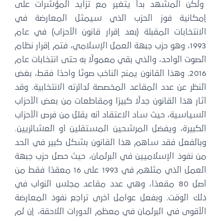
ولكن المشهد بدأ يتغير مع تزايد المؤشرات على
إمكانية فوز الحزب الذي سيمثل المعارضة في
الانتخابات المقبلة (بعد إقرار قانون الأحزاب) في عام
1993، وهو حزب جبهة العمل الإسلامي، فتم إقرار نظام
الصوت الواحد، والذي بقي معمولًا به حتى انتخابات عام
2016. وهذا القانون يمنح الناخب صوتًا واحدًا فقط، بغض
النظر عن عدد المقاعد المخصصة لدائرته الانتخابية. وقد
أثار هذا القانون جدلًا كبيرًا ومقاطعات من بعض الأحزاب
السياسية، حيث ساد الاعتقاد أنه يقلل من فرص الأحزاب
الكبيرة، ويفضل المرشحين المستقلين أو العشائريين.
وبالفعل فقد ساهم هذا القانون بشكل كبير في الحد
من نفوذ الإسلاميين في البرلمان، حيث حصل حزب جبهة
العمل الذي مثلهم في 1993 على 16 معقدًا فقط من
أصل 80 مقعدًا، وهي عدد مقاعد مجلس النواب في
ذلك الوقت. وبفعل عوامل أخرى تراجع نفوذ المعارضة
الأقوى في البرلمان في معظم الدورات اللاحقة، إن لم