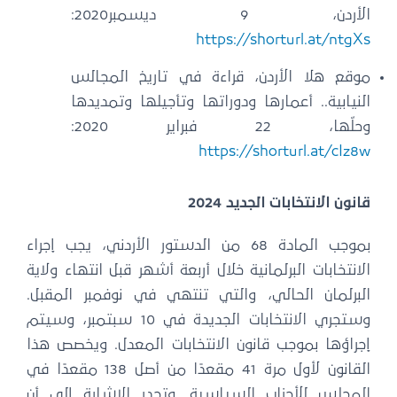
الأردن، 9 ديسمبر2020:
https://shorturl.at/ntgXs
موقع هلا الأردن، قراءة في تاريخ المجالس
النيابية.. أعمارها ودوراتها وتأجيلها وتمديدها
وحلّها، 22 فبراير 2020:
https://shorturl.at/cIz8w
قانون الانتخابات الجديد
2024
بموجب المادة 68 من الدستور الأردني، يجب إجراء
الانتخابات البرلمانية خلال أربعة أشهر قبل انتهاء ولاية
البرلمان الحالي، والتي تنتهي في نوفمبر المقبل.
وستجري الانتخابات الجديدة في 10 سبتمبر، وسيتم
إجراؤها بموجب قانون الانتخابات المعدل. ويخصص هذا
القانون لأول مرة 41 مقعدًا من أصل 138 مقعدًا في
المجلس للأحزاب السياسية. وتجدر الإشارة إلى أن