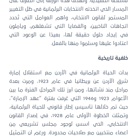
للسلطة التنفيذية. وتهدف هذه الورقة إلى التعرُّف على
المسار الذي اتخذته الانتخابات البرلمانية في ظل التغيير
المستمر لقانون الانتخاب، وأهم العوامل التي تُحدد
اتجاهات الناخبين، والقضايا التي تشغلهم، ويأملون
في إيجاد حلول حقيقة لها، بعيدًا عن الوعود التي
اعتادوا عليها وسئموا منها بالفعل.
خلفية تاريخية
بدأت الحياة البرلمانية في الأردن مع استقلال إمارة
شرق الأردن عن بريطانيا في عام 1923، ومرت بعدة
مراحل منذ نشأتها، ومن أبرز تلك المراحل الفترة ما بين
الأعوام 1923 و1946 التي عُرفت بفترة “عهد الإمارة”،
حيث تم خلالها تأسيس إطار قانوني للحياة البرلمانية،
وتمثلت الخطوة الأولى عام 1928، في إصدار القانون
الانتخابي، الذي أسس لوجود مجلس تشريعي من
أعضاء منتخبين مع صلاحيات محدودة. ورغم أن التمثيل