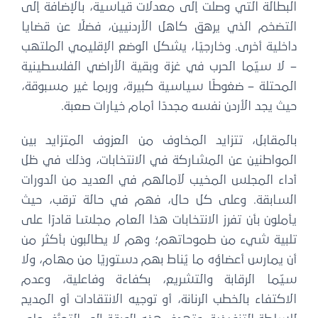
البطالة التي وصلت إلى معدلات قياسية، بالإضافة إلى
التضخم الذي يرهق كاهل الأردنيين، فضلًا عن قضايا
داخلية أخرى. وخارجيًا، يشكل الوضع الإقليمي الملتهب
– لا سيّما الحرب في غزة وبقية الأراضي الفلسطينية
المحتلة – ضغوطًا سياسية كبيرة، وربما غير مسبوقة،
حيث يجد الأردن نفسه مجددًا أمام خيارات صعبة.
بالمقابل، تتزايد المخاوف من العزوف المتزايد بين
المواطنين عن المشاركة في الانتخابات، وذلك في ظل
أداء المجلس المخيب لآمالهم في العديد من الدورات
السابقة. وعلى كل حال، فهم في حالة ترقب، حيث
يأملون بأن تفرز الانتخابات هذا العام مجلسًا قادرًا على
تلبية شيء من طموحاتهم؛ وهم لا يطالبون بأكثر من
أن يمارس أعضاؤه ما يُناط بهم دستوريًا من مهام، ولا
سيّما الرقابة والتشريع، بكفاءة وفاعلية، وعدم
الاكتفاء بالخطب الرنانة، أو توجيه الانتقادات أو المديح