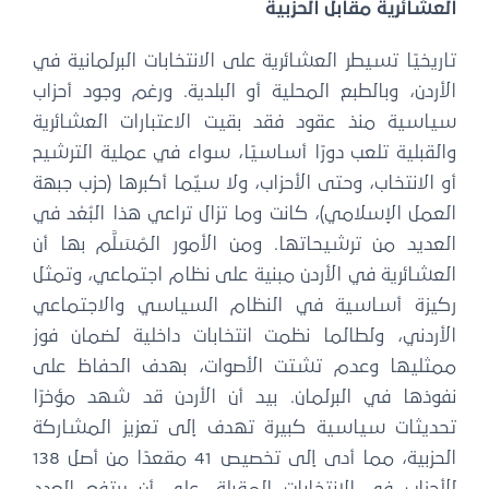
العشائرية مقابل الحزبية
تاريخيًا تسيطر العشائرية على الانتخابات البرلمانية في
الأردن، وبالطبع المحلية أو البلدية. ورغم وجود أحزاب
سياسية منذ عقود فقد بقيت الاعتبارات العشائرية
والقبلية تلعب دورًا أساسيًا، سواء في عملية الترشيح
أو الانتخاب، وحتى الأحزاب، ولا سيّما أكبرها (حزب جبهة
العمل الإسلامي)، كانت وما تزال تراعي هذا البُعْد في
العديد من ترشيحاتها. ومن الأمور المُسَلَّم بها أن
العشائرية في الأردن مبنية على نظام اجتماعي، وتمثل
ركيزة أساسية في النظام السياسي والاجتماعي
الأردني، ولطالما نظمت انتخابات داخلية لضمان فوز
ممثليها وعدم تشتت الأصوات، بهدف الحفاظ على
نفوذها في البرلمان. بيد أن الأردن قد شهد مؤخرًا
تحديثات سياسية كبيرة تهدف إلى تعزيز المشاركة
الحزبية، مما أدى إلى تخصيص 41 مقعدًا من أصل 138
للأحزاب في الانتخابات المقبلة، على أن يرتفع العدد