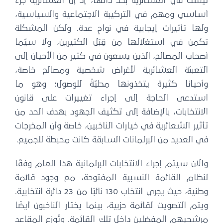
ليست في العشائرية بحد ذاتها، إذ إن العشائرية جزء
أساسي ومهم في التركيبة الاجتماعية والسياسية،
ولها تأثيرات إيجابية في نواحٍ عدة. ولكن المشكلة
تكمن في استغلالها من قِبَل الكثيرين، ولا سيّما
أصحاب المصالح، الذين يسعون في كثير من الأحيان إلى
التعبئة العشائرية لأغراض شخصية ومصالح خاصة،
وأحيانا كثيرة يتخذونها مطيّةً للوصول؛ وهو ما
استدعى الحاجة إلى إجراء تغييرات على قانون
الانتخابات، بالإضافة إلى تكثيف الجهود بهدف الحد من
تأثير الشعائرية في خيارات الناخبين، خاصة وأن المخرجات
في العديد من البرلمانات السابقة كانت محبطة للجميع.
والآن سيتم إجراء الانتخابات البرلمانية هذا العام وفقًا
لنظام القائمة النسبية المفتوحة، مع وجود قائمة
وطنية، حيث يجري انتخاب 130 نائبًا من 23 دائرة انتخابية.
ويتم التصويت لقائمة حزبية، بينما يختار الناخبون أيضًا
مرشحيهم المفضلين داخل تلك القائمة. وتُوزع المقاعد