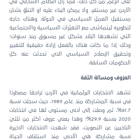
على الرغم من كل ذلك، فما زال النظام الانتخابي في
الأردن غير مستقر، ولا يمكن البناء عليه أو التنبُّؤ بشأن
مستقبل العمل السياسي في الدولة. وهناك حاجة
لتطويره ليتماشى مع التغيُّرات السياسية والاجتماعية
التي تشهدها البلاد بشكل غير مسبوق منذ سنوات؛
وذلك إذا ما كانت هناك بالفعل إرادة حقيقية للتغيير
وتحقيق الإصلاح السياسي الذي تحدثت عنه كل
الحكومات السابقة.
العزوف ومسألة الثقة
تشهد الانتخابات البرلمانية في الأردن تراجعًا مضطردًا
في نسبة المشاركة منذ عام 1989، حيث سجلت نسبة
61.7%، ثم وصلت إلى أدنى مستوى لها في انتخابات
2020 بنسبة 29.9%؛ وهذا يعني عزوف أكثر من ثلثيْ
الناخبين عن التصويت، فقد شهدت الانتخابات الاخيرة
نسبة مشاركة هي الأدنى منذ استئناف الحياة