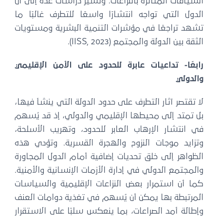
السياقات المتأثرة بالنزاعات. وتشير دراسات عدة إلى أن
الدول التي تواجه انتشارًا واسعًا للتطرف غالبًا ما
تشهد تراجعًا في مؤشرات التنمية البشرية ومستويات
الثقة بين الدولة والمجتمع (IISS, 2023).
رابعًا- تداعيات عابرة للحدود على الأمن الإقليمي
والدولي
لا تقتصر آثار التطرف على حدود الدولة التي ينشأ فيها،
بل تمتد إلى محيطها الإقليمي والدولي، إذ قد يُسهم
في انتشار الإرهاب العابر للحدود، وتهريب الأسلحة،
وتزايد موجات النزوح والهجرة القسرية. وتؤدي هذه
الظواهر إلى خلق تحديات إضافية أمام الدول المجاورة
والمجتمع الدولي في إدارة الأزمات الإنسانية والأمنية.
كما أن استمرار بعض النزاعات الإقليمية والسياسات
المرتبطة بها يمكن أن يُسهم في تغذية دوامات العنف
وإطالة أمد الصراعات، بما ينعكس سلبًا على الاستقرار