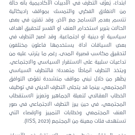
ابتداءً، يُعرَّف التطرف في الأدبيات الأكاديمية بأنه حالة
من الانغلاق الفكري والتمسك بمواقف راديكالية
تتسم بعدم التسامح مع الآخر، وقد تقترن في بعض
الحالات بتبرير استخدام العنف أو القسر لتحقيق أهداف
سياسية أو دينية أو اجتماعية. وقد أصبح التطرف في
بعض السياقات أداة يستخدمها فاعلون مختلفون
لتحقيق مكاسب قصيرة المدى، رغم ما يترتب عليه من
تداعيات سلبية على الاستقرار السياسي والاجتماعي.
ويتخذ التطرف أنماطًا متعددة؛ فالتطرف السياسي
يَظْهَر من خلال تبني مواقف متشددة تقوّض التوافق
المجتمعي، بينما قد يتجلى التطرف الديني في توظيف
الخطاب العقائدي لتعبئة الجماهير وتعزيز الاستقطاب
المجتمعي، في حين يبرز التطرف الاجتماعي في صور
العنف المجتمعي وخطابات التمييز والإقصاء التي
تستهدف فئات معينة من المجتمع (IISS, 2023).