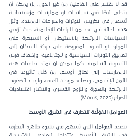
قد لا يقتصر على الفاعلين من غير الدول، بل يمكن أن
يتجلى أيضًا في سياسات أو ممارسات مؤسساتية
تُسهم في تكريس التوترات والصراعات الممتدة. وتَبْرُز
هذه الحالة في عدد من النزاعات الإقليمية، حيث تؤدي
السياسات المرتبطة بالاستيطان أو السيطرة على
الموارد أو القيود المفروضة على حركة السكان إلى
تعميق التوترات السياسية والاجتماعية، وإضعاف فرص
التسوية السلمية. كما يمكن أن تمتد تداعيات هذه
الممارسات إلى نطاق أوسع، من خلال تأثيرها في
الأمن الإقليمي، وتصاعد موجات العنف، وازدياد الضغوط
المرتبطة بالهجرة والنزوح القسري وانتشار اقتصاديات
الصراع (Morris, 2020).
العوامل المُوَلِّدة للتطرف في الشرق الأوسط
تتعدد العوامل التي تُسهم في نشوء ظاهرة التطرف
في الشرق الأوسط، وتتداخل أبعادها الاقتصادية