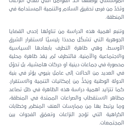
المؤسسي بوصفها أحد العوامل التي تغذّي النزاعات
وتَحُدُّ من فرص تحقيق السلام والتنمية المستدامة في
المنطقة.
وتنبع أهمية هذه الدراسة من تناولها إحدى القضايا
الجوهرية التي تشكّل محددًا رئيسيًّا لاستقرار الشرق
الأوسط، وهي ظاهرة التطرف بأبعادها السياسية
والاجتماعية والأمنية. فالتطرف لم يَعُدْ ظاهرة محلية
محصورة في جماعات دينية أو حركات هامشية، بل تحوّل
في العديد من الحالات إلى عامل بنيوي يؤثر في بنية
الدولة الوطنية ويَحُدُّّ من إمكانيات التنمية والاستقرار.
كما تتزايد أهمية دراسة هذه الظاهرة في ظل تصاعد
مظاهر الاستقطاب والصراعات الممتدة في المنطقة،
وما يرتبط بها من ممارسات العنف المنظم وخطابات
الكراهية التي تؤجج النزاعات وتعمّق الفجوات بين
المجتمعات.