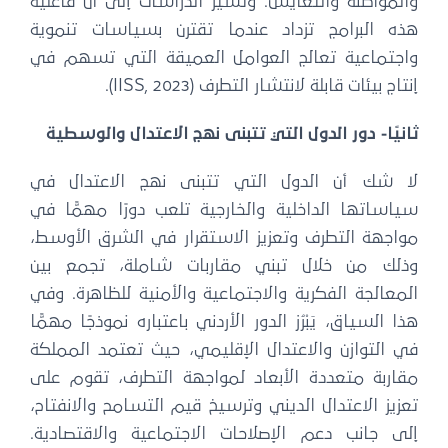
والمواطنة والتعايش. وتشير الدراسات إلى أن فاعلية
هذه البرامج تزداد عندما تقترن بسياسات تنموية
واجتماعية تعالج العوامل العميقة التي تسهم في
إنتاج بيئات قابلة لانتشار التطرف (IISS, 2023).
ثانيًا- دور الدول التي تتبنى نهج الاعتدال والوسطية
لا شك أن الدول التي تتبنى نهج الاعتدال في
سياساتها الداخلية والخارجية تلعب دورًا مهمًّا في
مواجهة التطرف وتعزيز الاستقرار في الشرق الأوسط،
وذلك من خلال تبني مقاربات شاملة، تجمع بين
المعالجة الفكرية والاجتماعية والأمنية للظاهرة. وفي
هذا السياق، يَبْرُز الدور الأردني باعتباره نموذجًا مهمًّا
في التوازن والاعتدال الإقليمي، حيث تعتمد المملكة
مقاربة متعددة الأبعاد لمواجهة التطرف، تقوم على
تعزيز الاعتدال الديني وترسيخ قيم التسامح والانفتاح،
إلى جانب دعم الإصلاحات الاجتماعية والاقتصادية.