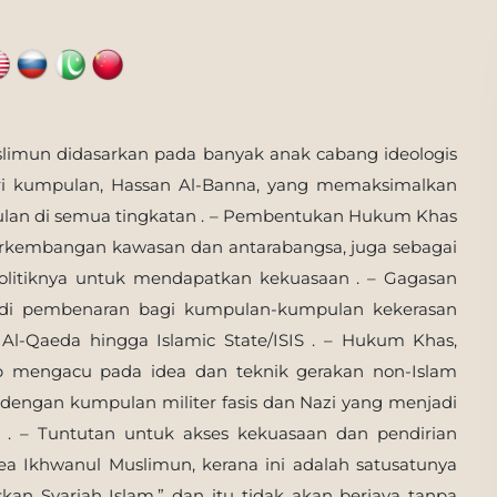
imun didasarkan pada banyak anak cabang ideologis
iri kumpulan, Hassan Al-Banna, yang memaksimalkan
lan di semua tingkatan . – Pembentukan Hukum Khas
rkembangan kawasan dan antarabangsa, juga sebagai
olitiknya untuk mendapatkan kekuasaan . – Gagasan
adi pembenaran bagi kumpulan-kumpulan kekerasan
 Al-Qaeda hingga Islamic State/ISIS . – Hukum Khas,
ap mengacu pada idea dan teknik gerakan non-Islam
 dengan kumpulan militer fasis dan Nazi yang menjadi
tu . – Tuntutan untuk akses kekuasaan dan pendirian
dea Ikhwanul Muslimun, kerana ini adalah satusatunya
an Syariah Islam,” dan itu tidak akan berjaya tanpa