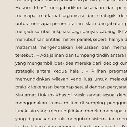
Hukum Khas” mengabadikan kesetiaan dan peng
mencapai matlamat organisasi dan strategik,
untuk mencapai pemerintahan Islam dan jabatan 
menjadi sumber inspirasi bagi banyak cabang Ikh
menubuhkan entitas militer paralel, seperti halnya d
matlamat mengendalikan kekuasaan dan memaks
tersebut . – Ada jalinan dan tumpang tindih antara
yang mengambil idea-idea mereka dari ideolog ku
strategik antara kedua hala . – Pilihan pragm
memungkinkan wilayah yang luas untuk melakuk
praktik kekerasan bertahap sesuai dengan persyarat
Matlamat Hukum Khas di Mesir sangat sesuai den
menggunakan kuasa militer di samping penggunaa
lunak lain yang memungkinkan mereka mencapai m
yang digunakan untuk mengubah sistem dan men
kekhalifahan / atau pemerintahan Islam global . – S