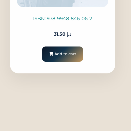
ISBN: 978-9948-846-06-2
31.50
د.إ
Add to cart