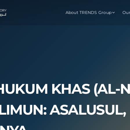
About TRENDS Group
Ou
roup Companies
 Advisory
Training
Baromet
About
Abou
ch
Programs
Repo
tions
TRENDS Experts Hub
Serv
HUKUM KHAS (AL-N
s
Enroll
Requ
ns
IMUN: ASALUSUL,
S Hub Award
y Services