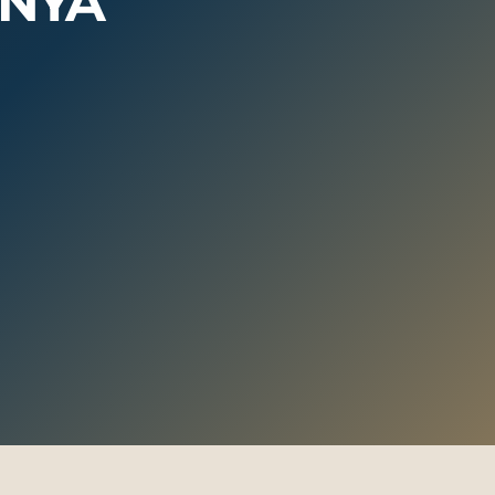
NYA
 With Us