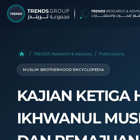
TRENDS G
Research &
TRENDS Research & Advisory
Publications
About
MUSLIM BROTHERHOOD ENCYCLOPEDIA
Resear
Publica
KAJIAN KETIGA 
Report
Opinio
IKHWANUL MUSL
TREND
Advisor