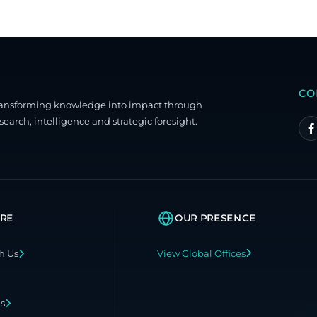
CO
ransforming knowledge into impact through
search, intelligence and strategic foresight.
RE
OUR PRESENCE
h Us
View Global Offices
ns