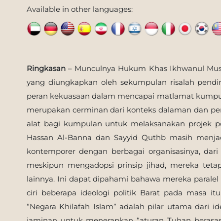
Available in other languages:
Ringkasan
– Munculnya Hukum Khas Ikhwanul Musl
yang diungkapkan oleh sekumpulan risalah pend
peran kekuasaan dalam mencapai matlamat kumpu
merupakan cerminan dari konteks dalaman dan pe
alat bagi kumpulan untuk melaksanakan projek p
Hassan Al-Banna dan Sayyid Quthb masih menj
kontemporer dengan berbagai organisasinya, dari
meskipun mengadopsi prinsip jihad, mereka tet
lainnya. Ini dapat dipahami bahawa mereka paralel
ciri beberapa ideologi politik Barat pada masa i
“Negara Khilafah Islam” adalah pilar utama dari i
jaminan untuk menerapkan “aturan Tuhan berasask