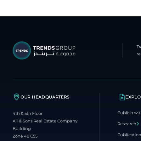
T
re
OUR HEADQUARTERS
EXPLO
Publish wit
4th & 5th Floor
Ali & Sons Real Estate Company
Research
Building
Publicatio
Zone 48 C55