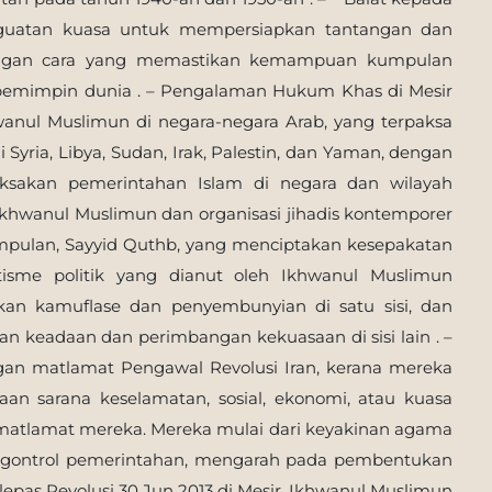
uatan kuasa untuk mempersiapkan tantangan dan
 dengan cara yang memastikan kemampuan kumpulan
pemimpin dunia . – Pengalaman Hukum Khas di Mesir
wanul Muslimun di negara-negara Arab, yang terpaksa
i Syria, Libya, Sudan, Irak, Palestin, dan Yaman, dengan
akan pemerintahan Islam di negara dan wilayah
 Ikhwanul Muslimun dan organisasi jihadis kontemporer
mpulan, Sayyid Quthb, yang menciptakan kesepakatan
atisme politik yang dianut oleh Ikhwanul Muslimun
an kamuflase dan penyembunyian di satu sisi, dan
an keadaan dan perimbangan kekuasaan di sisi lain . –
gan matlamat Pengawal Revolusi Iran, kerana mereka
n sarana keselamatan, sosial, ekonomi, atau kuasa
atlamat mereka. Mereka mulai dari keyakinan agama
gontrol pemerintahan, mengarah pada pembentukan
elepas Revolusi 30 Jun 2013 di Mesir, Ikhwanul Muslimun