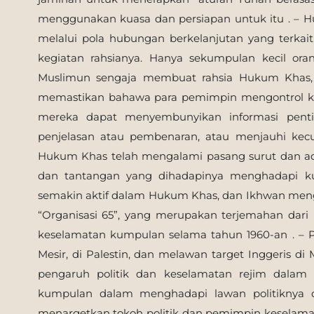
menggunakan kuasa dan persiapan untuk itu . – Hu
melalui pola hubungan berkelanjutan yang terkai
kegiatan rahsianya. Hanya sekumpulan kecil or
Muslimun sengaja membuat rahsia Hukum Khas, 
memastikan bahawa para pemimpin mengontrol ke
mereka dapat menyembunyikan informasi pent
penjelasan atau pembenaran, atau menjauhi kec
Hukum Khas telah mengalami pasang surut dan ada
dan tantangan yang dihadapinya menghadapi k
semakin aktif dalam Hukum Khas, dan Ikhwan menga
“Organisasi 65”, yang merupakan terjemahan dari 
keselamatan kumpulan selama tahun 1960-an . – Pa
Mesir, di Palestin, dan melawan target Inggeris di
pengaruh politik dan keselamatan rejim dala
kumpulan dalam menghadapi lawan politiknya d
menargetkan tokoh politik dan pemimpin keselamat