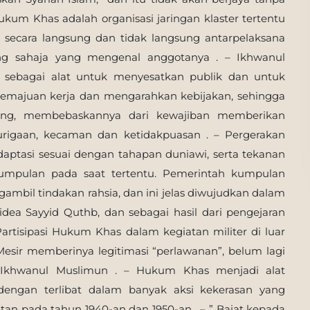
kum Khas adalah organisasi jaringan klaster tertentu
t secara langsung dan tidak langsung antarpelaksana
ang sahaja yang mengenal anggotanya . – Ikhwanul
sebagai alat untuk menyesatkan publik dan untuk
majuan kerja dan mengarahkan kebijakan, sehingga
ing, membebaskannya dari kewajiban memberikan
urigaan, kecaman dan ketidakpuasan . – Pergerakan
ptasi sesuai dengan tahapan duniawi, serta tekanan
umpulan pada saat tertentu. Pemerintah kumpulan
mbil tindakan rahsia, dan ini jelas diwujudkan dalam
idea Sayyid Quthb, dan sebagai hasil dari pengejaran
rtisipasi Hukum Khas dalam kegiatan militer di luar
 Mesir memberinya legitimasi “perlawanan”, belum lagi
m Ikhwanul Muslimun . – Hukum Khas menjadi alat
engan terlibat dalam banyak aksi kekerasan yang
an pada tahun 1940-an dan 1950-an . – ” Baiat kepada