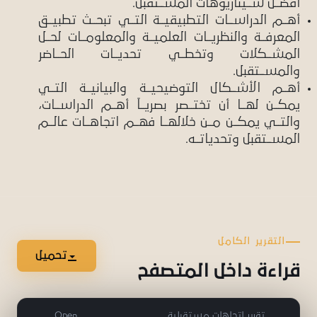
أفضــل ســيناريوهات المســتقبل.
أهــم الدراســات التطبيقيــة التــي تبحــث تطبيــق
المعرفــة والنظريــات العلميــة والمعلومــات لحــل
المشــكلات وتخطــي تحديــات الحــاضر
والمســتقبل.
أهــم الأشــكال التوضيحيــة والبيانيــة التــي
يمكــن لهــا أن تختــصر بصريــاً أهــم الدراســات،
والتــي يمكــن مــن خلالهــا فهــم اتجاهــات عالــم
المســتقبل وتحدياتــه.
التقرير الكامل
تحميل
قراءة داخل المتصفح
تقرير اتجاهات مستقبلية
Open