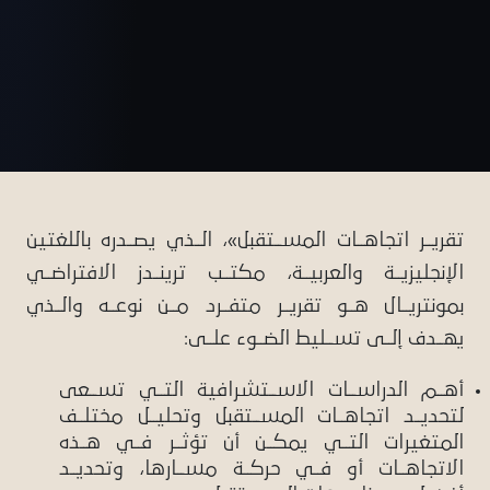
تقريــر اتجاهــات المســتقبل»، الــذي يصــدره باللغتين
الإنجليزيــة والعربيــة، مكتــب ترينــدز الافتراضــي
بمونتريــال هــو تقريــر متفــرد مــن نوعــه والــذي
يهــدف إلــى تســليط الضــوء علــى:
أهــم الدراســات الاســتشرافية التــي تســعى
لتحديــد اتجاهــات المســتقبل وتحليــل مختلــف
المتغيرات التــي يمكــن أن تؤثــر فــي هــذه
الاتجاهــات أو فــي حركــة مســارها، وتحديــد