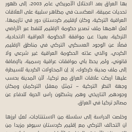
بها العراق بعد الاحتلال الأمريكي عام 2003، إلى ظهور
تحديات عميقة، انعكسـت في مظاهـر سلبية على العلاقات
العراقية التركية، وكان لإقليم كردستان دور في تأزيمها،
لعل أهمها ملف تصدير حكومة الإقليم للنفط عبر الأراضي
التركية، بعيدًا عـن موافقة الحكومة العراقية الاتحادية،
فضلًا عن الوجود العسكري التركي في مناطق الإقليم
الكردي، والذي عدّته الحكومة العراقية غير شرعي ولا
قانوني، ولم يحظ بأي موافقات عراقية رسمية، بالإضافة
إلى ملف مدينة كركوك، إذ إن المحاولات الكردية للسيطرة
عليها أربكت علاقات العراق مع تركيا، لأن المدينة
بحسب
وجهة النظر التركية – تمثل معقل التركمان ومكان
وجودهم التاريخي
وهم يشكلون رأس الحربة للدفاع عن
مصالح تركيا في العراق.
وخلصت الدراسة إلى سلسلة من الاستنتاجات، لعل أبرزها
أن التحالف التركي مع إقليم كردستان سيوفر مزيدا من