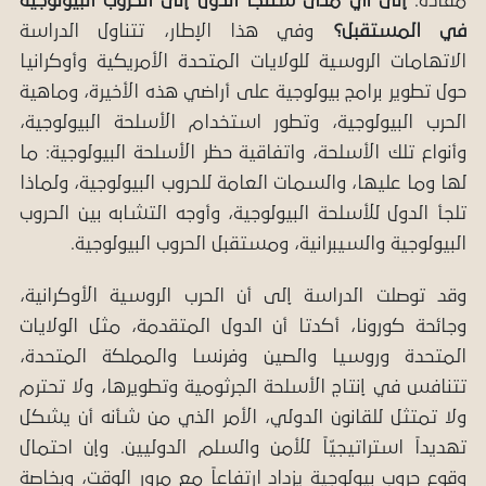
مفاده:
إلى أي مدى ستلجأ الدول إلى الحروب البيولوجية
في المستقبل؟
وفي هذا الإطار، تتناول الدراسة
الاتهامات الروسية للولايات المتحدة الأمريكية وأوكرانيا
حول تطوير برامج بيولوجية على أراضي هذه الأخيرة، وماهية
الحرب البيولوجية، وتطور استخدام الأسلحة البيولوجية،
وأنواع تلك الأسلحة، واتفاقية حظر الأسلحة البيولوجية: ما
لها وما عليها، والسمات العامة للحروب البيولوجية، ولماذا
تلجأ الدول للأسلحة البيولوجية، وأوجه التشابه بين الحروب
البيولوجية والسيبرانية، ومستقبل الحروب البيولوجية.
وقد توصلت الدراسة إلى أن الحرب الروسية الأوكرانية،
وجائحة كورونا، أكدتا أن الدول المتقدمة، مثل الولايات
المتحدة وروسيا والصين وفرنسا والمملكة المتحدة،
تتنافس في إنتاج الأسلحة الجرثومية وتطويرها، ولا تحترم
ولا تمتثل للقانون الدولي، الأمر الذي من شأنه أن يشكل
تهديداً استراتيجيّاً للأمن والسلم الدوليين. وإن احتمال
وقوع حروب بيولوجية يزداد ارتفاعاً مع مرور الوقت، وبخاصة