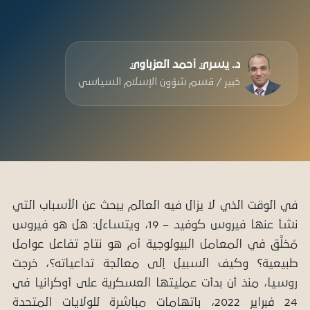
د. يسري أحمد العزباوي
خبير / قسم شؤون الإسلام السياسي
في الوقت الذي لا يزال فيه العالم يبحث عن الأسباب التي
نشأ عنها فيروس كوفيد – 19، ويتساءل: هل هو فيروس
مُخلَّق في المعامل البيولوجية أم هو نتاج تفاعل عوامل
طبيعية؟ وكيف السبيل إلى معالجة تداعياته؟، خرجت
روسيا، منذ أن بدأت عمليتها العسكرية على أوكرانيا في
24 فبراير 2022، باتهامات مباشرة للولايات المتحدة