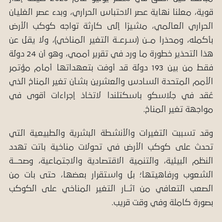
قوية، معلنا نهاية عصر الاحتباس الحراري، وبدء عصر الغليان
الحراري العالمي، مشيرًا إلى كارثة تواجه كوكب الأرض
بأكمله، ومحذرا مــن (سـرعــة التغير المناخي)، ولا يقل عن
هذا التحذير خطورة ما ورد في تقرير أممي، وهو أن 24 دولة
فقط من بين 193 دولة قد أوفت بتعهداتها أمام مؤتمر
الأمم المتحدة السادس والعشرين بشأن تغير المناخ الذي
عُقد في جلاسكو باسكتلندا لاتخاذ إجراءات أقوى في
مواجهة تغير المناخ.
وقد تسببت التغيرات والأنشطة البشرية والطبيعية التي
تحدث على كوكب الأرض في تحولات مناخية باتت تهدد
النظم البيئية، والتنمية الاقتصادية والاجتماعية، وصحـــة
الشعوب ورفاهيتها؛ بل واستقرار بعضها، حتى بات من
الصعب التعافي من آثــار التغير المناخي على الكوكب
بصورة كاملة وفي وقت قريب.