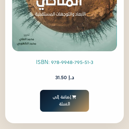
ISBN: 978-9948-795-51-3
د.إ
31.50
إضافة إلى
السلة