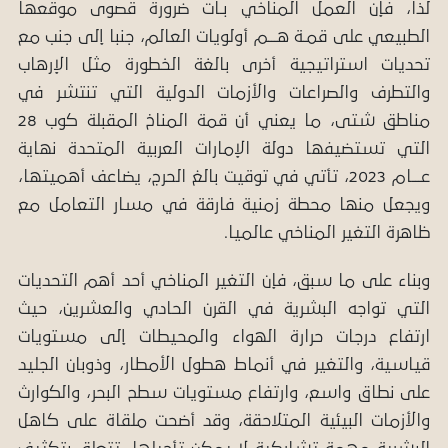
لذا، فإن العمل المناخي بـات ضرورة قصوى موقعها
الطبيعي على قمـة هـــم أولويات العالم، جنبا إلى جنب مع
تحديات استراتيجية أخرى بالغة الخطورة مثل الإرهاب
والتطرف والصراعات والأزمات الدولية التي تنتشر في
مناطق شتى، ما يعني أن قمة المناخ المقبلة كوب 28
التي تستضيفها دولة الإمارات العربية المتحدة نهاية
عـــام 2023، تأتي في توقيت بالغ الحرج، يضاعف أهميتها،
ويجعل منها محطة زمنية فارقة في مسار التعامل مع
ظاهرة التغير المناخي عالميا.
وبناء على ما سبق، فإن التغير المناخي أحد أهم التحديات
التي تواجه البشرية في القرن الحادي والعشرين، حيث
ارتفاع درجات حرارة الهواء والمحيطات إلى مستويات
قياسية، والتغير في أنماط هطول الأمطار، وذوبان الجليد
على نطاق واسع، وارتفاع مستويات سطح البحر، والكوارث
والأزمات البيئية المتلاحقة، وقد أضحت ملقاة على كاهل