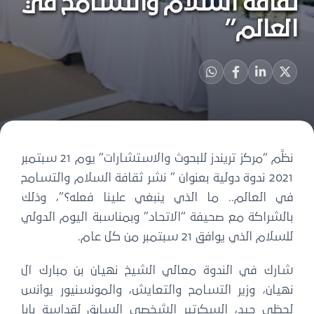
ثقافة السلام والتسامح في
العالم”
نظَّم “مركز تريندز للبحوث والاستشارات” يوم 21 سبتمبر
2021 ندوة دولية بعنوان ” نشر ثقافة السلام والتسامح
في العالم.. ما الذي ينبغي علينا فعله؟”، وذلك
بالشراكة مع صحيفة “الاتحاد” وبمناسبة اليوم الدولي
للسلام الذي يوافق 21 سبتمبر من كل عام.
شارك في الندوة معالي الشيخ نهيان بن مبارك آل
نهيان، وزير التسامح والتعايش، والمونسنيور يوأنس
لحظي جيد، السكرتير الشخصي السابق لقداسة بابا