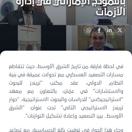
بالنموذج الإماراتي في إدارة
الأزمات
في لحظة فارقة من تاريخ الشرق الأوسط، حيث تتقاطع
مسارات التصعيد العسكري مع تحولات عميقة في بنية
النظام الدولي، عقد مكتب “تريندز للبحوث
والاستشارات” في عمّان، بالتعاون مع معهد
“استراتيجيكس” للدراسات والبحوث الاستراتيجية، “حوار
تريندز الاستراتيجي الثاني” تحت عنوان: “الشرق
الأوسط.. بين التصعيد وإعادة تشكيل التوازنات”.
وجاء هذا الحوار في توقيت بالغ الحساسية، مع تصاعد