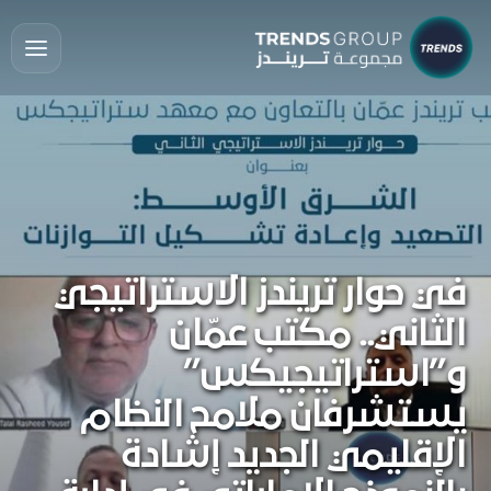
في حوار تريندز الاستراتيجي
الثاني.. مكتب عمّان
و”استراتيجيكس”
يستشرفان ملامح النظام
الإقليمي الجديد إشادة