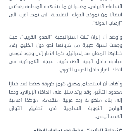
السلوك الإيراني، معتبرًا أن ما تشهده المنطقة يعكس
انتقالًا من نموذج الدولة التقليدية إلى نمط أقرب إلى
“إرهاب الدولة”.
وأوضح أن إيران تبنت استراتيجية “العدو القريب”، حيث
وجهت نسبة كبيرة من ضرباتها نحو دول الخليج، رغم
خطابها المعلن ضد إسرائيل. كما أشار إلى وجود فوضى
قيادية داخل البنية العسكرية، نتيجة اللامركزية في
اتخاذ القرار داخل الحرس الثوري.
وأضاف أن استخدام مضيق هرمز كورقة ضغط يُعد خيارًا
محدود التأثير، وقد يرتد سلبًا على الداخل الإيراني. ودعا
إلى بناء منظومة ردع عربية متقدمة، مؤكدًا أهمية
البرامج النووية السلمية في تحقيق التوازن
الاستراتيجي.
“
شجاعة اليأس”.. قراءة في سلوك النظام