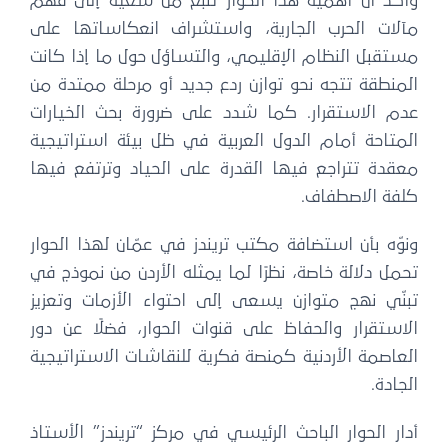
وأكد أن أهمية هذا الحوار تنبع من سعيه إلى فهم
مآلات الحرب الجارية، واستشراف انعكاساتها على
مستقبل النظام الإقليمي، والتساؤل حول ما إذا كانت
المنطقة تتجه نحو توازن ردع جديد أو مرحلة ممتدة من
عدم الاستقرار. كما شدد على ضرورة بحث الخيارات
المتاحة أمام الدول العربية في ظل بيئة استراتيجية
معقدة تتراجع فيها القدرة على الحياد وترتفع فيها
كلفة الاصطفاف.
ونوّه بأن استضافة مكتب تريندز في عمّان لهذا الحوار
تحمل دلالة خاصة، نظرًا لما يمثله الأردن من نموذج في
تبنّي نهج متوازن يسعى إلى احتواء الأزمات وتعزيز
الاستقرار والحفاظ على قنوات الحوار، فضلًا عن دور
العاصمة الأردنية كمنصة فكرية للنقاشات الاستراتيجية
الجادة.
أدار الحوار الباحث الرئيسي في مركز “تريندز” الأستاذ