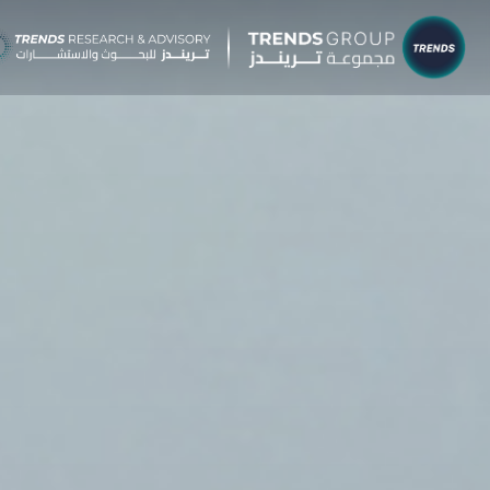
شركات م
البحوث 
نبذ
الب
الإ
التق
الآر
جائ
الخ