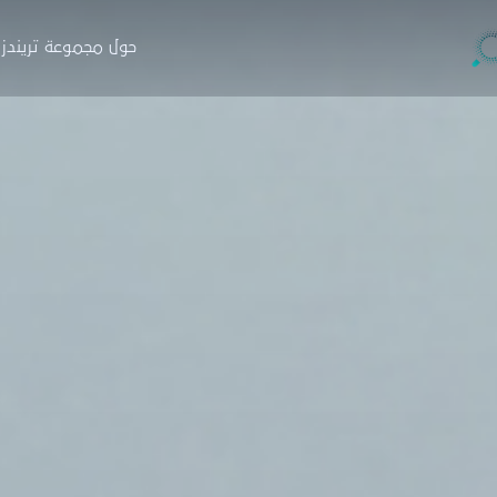
حول مجموعة تريندز
جموعة تريندز
والاستشارات
التدريب
البار
ة
نبذة
ن
حوث
البرامج
ا
صدارات
منصة نخبة الخبراء
خ
ارير
التسجيل
ط
اء
زة تريندز هاب
دمات الاستشارية