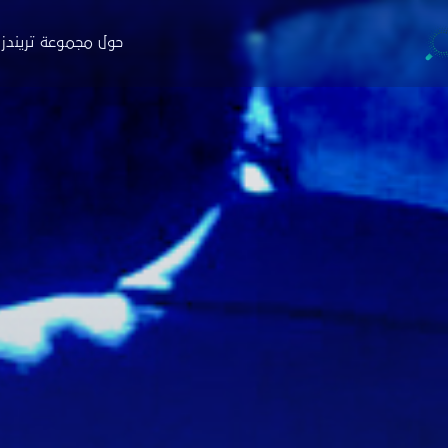
حول مجموعة تريندز
جموعة تريندز
والاستشارات
التدريب
البار
ة
نبذة
ن
حوث
البرامج
ا
صدارات
منصة نخبة الخبراء
خ
ارير
التسجيل
ط
اء
زة تريندز هاب
دمات الاستشارية