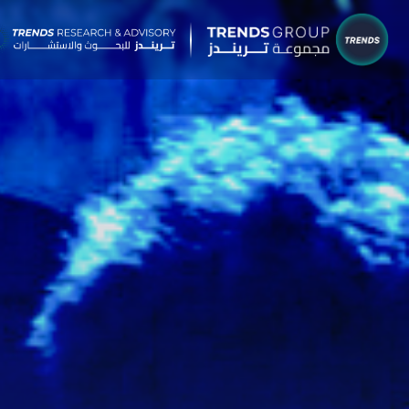
شركات م
البحوث 
نبذ
الب
الإ
التق
الآر
جائ
الخ