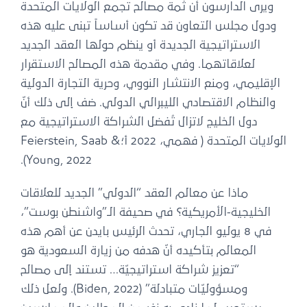
ويرى الدارسون أن ثمة مصالح تجمع الولايات المتحدة
ودول مجلس التعاون قد تكون أساساً تبنى عليه هذه
الاستراتيجية الجديدة أو ينظم حولها العقد الجديد
لعلاقاتهما. وفي مقدمة هذه المصالح الاستقرار
الإقليمي، ومنع الانتشار النووي، وحرية التجارة الدولية
والنظام الاقتصادي الليبرالي الدولي. ضف إلى ذلك أنّ
دول الخليج لاتزال تُفضل الشراكة الاستراتيجية مع
الولايات المتحدة ( فهمي، 2022 أ؛Feierstein, Saab &
Young, 2022).
ماذا عن معالم العقد “الدولي” الجديد للعلاقات
الخليجية-الأمريكية؟ في صحيفة الـ”واشنطن بوست”،
في 8 يوليو الجاري، تحدث الرئيس بايدن عن أهم هذه
المعالم بتأكيده أنّ هدفه من زيارة السعودية هو
“تعزيز شراكة استراتيجيّة… تستند إلى مصالح
ومسؤوليّات متبادلة” (Biden, 2022). ولعل ذلك