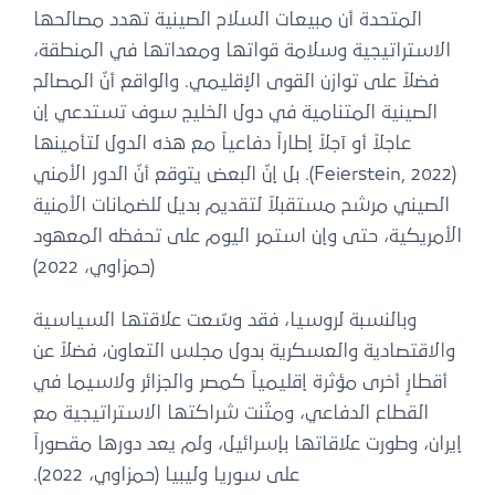
المتحدة أن مبيعات السلاح الصينية تهدد مصالحها
الاستراتيجية وسلامة قواتها ومعداتها في المنطقة،
فضلاً على توازن القوى الإقليمي. والواقع أنّ المصالح
الصينية المتنامية في دول الخليج سوف تستدعي إن
عاجلاً أو آجلاً إطاراً دفاعياً مع هذه الدول لتأمينها
(Feierstein, 2022). بل إنّ البعض يتوقع أنّ الدور الأمني
الصيني مرشح مستقبلاً لتقديم بديل للضمانات الأمنية
الأمريكية، حتى وإن استمر اليوم على تحفظه المعهود
(حمزاوي، 2022)
وبالنسبة لروسيا، فقد وسّعت علاقتها السياسية
والاقتصادية والعسكرية بدول مجلس التعاون، فضلاً عن
أقطارٍ أخرى مؤثرة إقليمياً كمصر والجزائر ولاسيما في
القطاع الدفاعي، ومتّنت شراكتها الاستراتيجية مع
إيران، وطورت علاقاتها بإسرائيل، ولم يعد دورها مقصوراً
على سوريا وليبيا (حمزاوي، 2022).