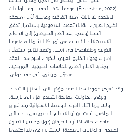
عقدٍ “ثنائي” يتلخص في الأمن مقابل الطاقة
(Feierstein, 2022). ووفقاً لهذا العقد، توفر الولايات
المتحدة ضماناتٍ أمنية اتفاقية وعملية لأمن منطقة
الخليج العربي، مقابل تعهد السعودية باستمرار تدفق
النفط (وفيما بعد الغاز الطبيعي) إلى أسواق
الاستهلاك الرئيسية في أمريكا الشمالية وأوروبا
الغربية وحلفائهما في آسيا. وبُعيد تتابع استقلال
إمارات ودول الخليج العربي الأخرى، أصبح هذا العقد
بمثابة الإطار العام للعلاقات الخليجية-الأمريكية،
وتحوّل، من ثم، إلى عقدٍ دولي.
وقد تعرض عمودا هذا العقد مؤخراً إلى الاهتزاز الشديد.
وبرغم محاولات معالجة التصدع، فإن الممارسة،
ولاسيما أثناء الحرب الروسية الأوكرانية منذ فبراير
الماضي، أبانت عن أن الاتفاق القديم في حاجة إلى
إعادة هيكلة، إذا أراد الطرفان (دول مجلس التعاون
الخليجي والولايات المتحدة) الاستمرار في شراكتهما