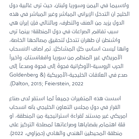
ولاسيما في اليمن وسوريا ولبنان، حيث ترى غالبية دول
الخليج أن التدخل الإيراني المباشر وغير المباشر في هذه
الدول يزيد من العنف والتطرف، وبالتالي فإن إيران هي
سبب تفاقم الصراعات في دول المنطقة؛ بينما ترى
واشنطن أن طهران تتدخل لتحقيق مصالحها الخاصة،
وأنها ليست أساس كل المشاكل. ثم أضاف الانسحاب
الأمريكي غير المنظم من سوريا وأفغانستان، وأخيراً
الحرب الروسية-الأوكرانية فجوةً إلى فجوة وصدعاً إلى
صدع في العلاقات الخليجية-الأمريكية (Goldenberg &
Dalton, 2015; Feierstein, 2022).
أسست هذه المتغيرات جميعاً لما استقر لدى صناع
القرار في دول مجلس التعاون الخليجي بأنه انسحاب
أمريكي غير مستند لقراءة استراتيجية من المنطقة، أو
قلة اهتمام بقضاياها وصراعاتها لمصلحة التركيز على
منطقة المحيطين الهندي والهادي (حمزاوي، 2022).