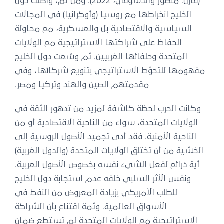
(قارن: منصور والدسوقي، 2022). ومن ثم، واصلت دول
الخليج انخراطها مع روسيا (وأوكرانيا) في المجالات
السياسية والاقتصادية بل والعسكرية، مع محاولة
الحفاظ على شراكتها الاستراتيجية مع الولايات
المتحدة وحلفائها الغربيين. ثم وسّعت دول الخليج
مفهومها للتحوّط الاستراتيجي بتنويع شركائها، وفي
مقدمتهم الصين والهند وتركيا ومصر.
وكانت الحرب لحظة كاشفة لمزيد من تدهور الثقة في
الولايات المتحدة، سواء من الناحية الاقتصادية أو من
الناحية الأمنية. فقد أدى تجميد الأصول الروسية إلى
الخشية من أن تختلق الولايات المتحدة (والدول الغربية)
أية ذرائع لفعل الشيء نفسه بخصوص الأصول العربية.
ونفس الأثر السلبي خلفه عدم استجابة دول الخليج
للطلب الأمريكي بزيادة المعروض من النفط في
الأسواق العالمية. وثمة اقتناع بأن الشراكة
الاستراتيجية مع الولايات المتحدة لم تستطع ضمان