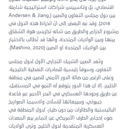
اقتصادي، بل وتأسييس شراكات استراتيجية شاملة
بين دول مجلس التعاون والصين (Andersen & Jiang,
2018). وقد نبه البعض إلى أنّ انخراط هذه الدول في
مشروع الحزام والطريق من شأنه تكريس هوة الشقاق
بينها وبين الولايات المتحدة، وأنّها قد تُطالب بالاختيار
بين الولايات المتحدة أو الصين (Mashino, 2020).
وتُعد الصين الشريك التجاري الأول لدول مجلس
التعاون، وسوقاً رئيسية للصادرات النفطية الخليجية.
وعلى الرغم من ضآلة الدور الأمني للصين في منطقة
الخليج، إلا أن هذا الدور يتوقع له النمو في المستقبل،
عن طريق وجودها العسكري في البحر الأحمر عبر قاعدة
جيبوتي، ومبيعاتها للسلاح، ولاسيما الصواريخ
الباليستية والطائرات من دون طيار، لدول المنطقة في
ضوء إحجام الطرف الأمريكي عن إتمام بيع المعدات
العسكرية المتقدمة لدول الخليج. وترى الولايات