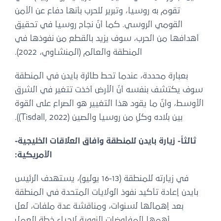
تقوم به روسيا، وتبرير للحرب بأنها دفاع عن الأمن
القومي الروسي. كما أنّ نجاح روسيا في تحقيق
أهدافها من الحرب، سوف يزيد بالقطع من نفوذها في
المنطقة والعالم (المنشاوي، 2022).
بعبارة محددة، عندما تحط طائرة بايدن في المنطقة
سوف يكتشف بنفسه أنّ الأرض أخذت تتغير في الشرق
الأوسط، وأنّ ما يقود هذا التغيير هو الصراع على القوة
بين بلاده وكلٍ من روسيا والصين (Tisdall, 2022)).
ثالثاً- زيارة بايدن للمنطقة وآفاق العلاقات الخليجية-
الأمريكية:
في زيارته للمنطقة (13-16 يوليو)، يستهدف الرئيس
بايدن إعادة تأكيد نفوذ الولايات المتحدة في المنطقة
بعد إهمالها لسنوات، ومناقشة عدة ملفات، لعل
أهمها المفاوضات النووية لإحياء خطة العمل