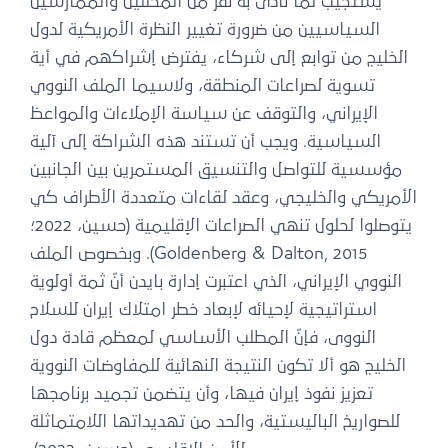
يستجيب لما نادى به نفر من المحللين والممارسين
السياسيين من ضرورة تغيير النظرة الأمريكية لدول
الخليج من توابع إلى شركاء، يفترض إشراكهم في أية
تسوية لصراعات المنطقة، ولاسيما الملف النووي
الإيراني، والتوقف عن سياسة الإملاءات والمواعظ
السياسية. ويجب أن تستند هذه الشراكة إلى آلية
مؤسسية للتواصل والتنسيق المستمرين بين الجانبين
الأمريكي والخليجي، وعقد لقاءات متعددة الأطراف كي
يتوصلوا لحلول تنهي الصراعات الإقليمية (حسين، 2022؛
Goldenberg & Dalton, 2015). وبخصوص الملف
النووي الإيراني، الذي اعتبرت إدارة بايدن أنّ ثمة أولوية
استراتيجية لإحيائه لإبعاد خطر امتلاك إيران للسلاح
النووى، فإنّ المطلب الأساسي لمعظم قادة دول
الخليج هو ألا تكون النتيجة النهائية للمفاوضات النووية
تعزيز نفوذ إيران فيها، وأن يتضمن تجميد برنامجها
للصواريخ الباليستية، والحد من تهديداتها اللامتماثلة