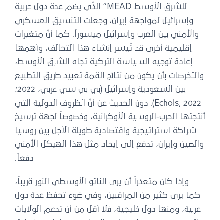
للشرق الأوسط MEAD” الذّي يضم عدة دول عربية
وإسرائيل لمواجهة إيران، وجعلت التنسيق العسكري
والأمني بين العرب وإسرائيل ميسوراً. كما أنّ متغيرات
إقليمية أخرى قد تُيسر إنشاء هذا التحالف، وأهمها
إعادة توجيه السياسة التركية تجاه الشرق الأوسط،
والتخرصات بأن يكون من نتائج القمة تعبيد طريق التطبيع
بين السعودية وإسرائيل (بي بي سي عربي، 2022؛
Echols, 2022). دون الحديث عن أنّ الظروف الدولية التي
أنتجتها الحرب-الروسية الأوكرانية، وخصوصاً لجهة ترسيخ
شراكة استراتيجية واقتصادية طويلة الأجل بين روسيا
والصين وإيران، تدفع إلى إيجاد مثل هذا الهيكل الأمني
دفعاً.
وإذا كان متعذراً أن يرى الناتو الأوسطي النور قريباً،
كما يرى كثير من المراقبين، وفي ضوء تحفظ عدة دول
عربية، ومنها دول خليجية، فلا أقل من أن تدعم الولايات