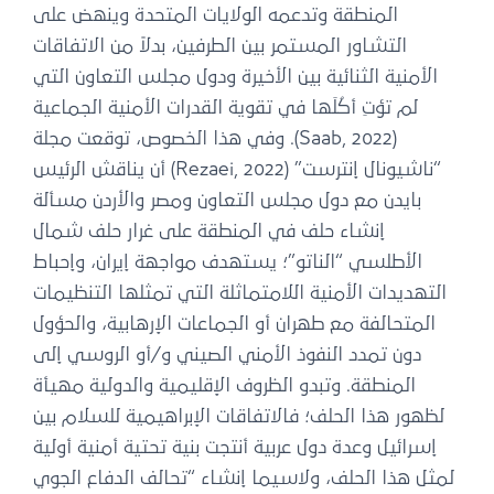
المنطقة وتدعمه الولايات المتحدة وينهض على
التشاور المستمر بين الطرفين، بدلاً من الاتفاقات
الأمنية الثنائية بين الأخيرة ودول مجلس التعاون التي
لم تؤتِ أكُلَها في تقوية القدرات الأمنية الجماعية
(Saab, 2022). وفي هذا الخصوص، توقعت مجلة
“ناشيونال إنترست” (Rezaei, 2022) أن يناقش الرئيس
بايدن مع دول مجلس التعاون ومصر والأردن مسألة
إنشاء حلف في المنطقة على غرار حلف شمال
الأطلسي “الناتو”؛ يستهدف مواجهة إيران، وإحباط
التهديدات الأمنية اللامتماثلة التي تمثلها التنظيمات
المتحالفة مع طهران أو الجماعات الإرهابية، والحؤول
دون تمدد النفوذ الأمني الصيني و/أو الروسي إلى
المنطقة. وتبدو الظروف الإقليمية والدولية مهيأة
لظهور هذا الحلف؛ فالاتفاقات الإبراهيمية للسلام بين
إسرائيل وعدة دول عربية أنتجت بنية تحتية أمنية أولية
لمثل هذا الحلف، ولاسيما إنشاء “تحالف الدفاع الجوي