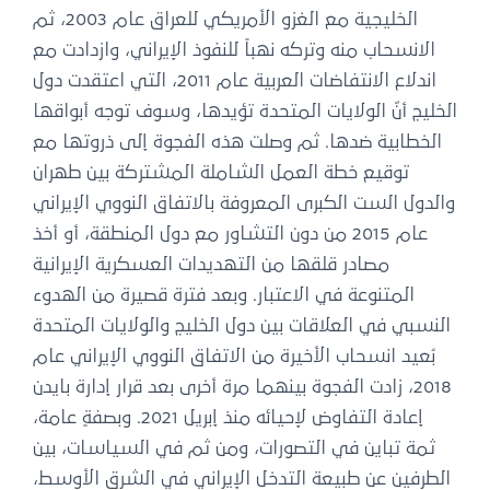
الخليجية مع الغزو الأمريكي للعراق عام 2003، ثم
الانسحاب منه وتركه نهباً للنفوذ الإيراني، وازدادت مع
اندلاع الانتفاضات العربية عام 2011، التي اعتقدت دول
الخليج أنّ الولايات المتحدة تؤيدها، وسوف توجه أبواقها
الخطابية ضدها. ثم وصلت هذه الفجوة إلى ذروتها مع
توقيع خطة العمل الشاملة المشتركة بين طهران
والدول الست الكبرى المعروفة بالاتفاق النووي الإيراني
عام 2015 من دون التشاور مع دول المنطقة، أو أخذ
مصادر قلقها من التهديدات العسكرية الإيرانية
المتنوعة في الاعتبار. وبعد فترة قصيرة من الهدوء
النسبي في العلاقات بين دول الخليج والولايات المتحدة
بُعيد انسحاب الأخيرة من الاتفاق النووي الإيراني عام
2018، زادت الفجوة بينهما مرة أخرى بعد قرار إدارة بايدن
إعادة التفاوض لإحيائه منذ إبريل 2021. وبصفةٍ عامة،
ثمة تباين في التصورات، ومن ثم في السياسات، بين
الطرفين عن طبيعة التدخل الإيراني في الشرق الأوسط،