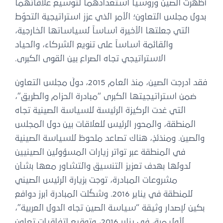
أظهرت الصين وروسيا استعدادهما لتوسيع علاقاتهما
بدول مجلس التعاون؛ الأمر الذي عزز استراتيجية التحوّط
التي جعلتها الأخيرة أساساً لسياساتها الخارجية،
والقائمة أساساً على تنويع الشركاء، والحياد
الاستراتيجي تجاه الصراع بين القوى الكبرى.
فقد أدرجت الصين، منذ العام 2015، دولَ مجلس التعاون
ضمن استراتيجيتها الكبرى “مبادرة الحزام والطريق”،
التي غدت الركيزة الرئيسة للسياسة الصينية تجاه
المنطقة، والمحور الرئيس للعلاقات بين دول المجلس
والصين. ومنذئذٍ، هناك تصاعد ملحوظ للسياسة الصينية
في المنطقة عبر تواتر زيارات المسؤولين الصينيين
لدولها بهدف تعزيز التنسيق والتشاور معها بشأن
مشروعات المبادرة، توجت بزيارة الرئيس الصيني
للمنطقة في يناير 2016. وشكّلت المبادرة أبرز دوافع
بكين لإصدار وثيقة “سياسة الصين تجاه الدول العربية”،
لأول مرة، في يناير 2016، وتوقيع اتفاقيات تعاون