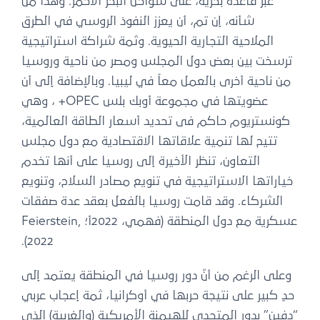
عبر قاعدة بحرية، على سواحل البحر الأحمر. وهذا من
شأنه، إن تم، أن يعزز النفوذ الروسي في الطرق
الملاحية التجارية الحيوية. وثمة شراكة استراتيجية
ترسخت بين بعض دول المجلس ومصر من ناحية وروسيا
من ناحية أخرى بالعمل معاً في ليبيا. وبالإضافة إلى أن
عضويتها في مجموعة أوبك بلس OPEC+ ، وهي
كونستريوم حاكم فى تحديد أسعار الطاقة العالمية،
تتيح لها تنمية علاقاتها الاقتصادية مع دول مجلس
التعاون، تنظر الأخيرة إلى روسيا على أنها تخدم
خياراتها الاستراتيجية في تنويع مصادر السلاح، وتنويع
الشركاء. وقد قامت روسيا بالفعل بعقد عدة صفقات
عسكرية مع دول المنطقة (فهمي، 2022أ؛ Feierstein,
2022).
وعلى الرغم من أنّ دور روسيا في المنطقة يعتمد إلى
حدٍ كبير على نتيجة حربها في أوكرانيا، ثمة إعجاب عربي
“دفين” بدور المتحدي للهيمنة الأمريكية (والغربية) الذي