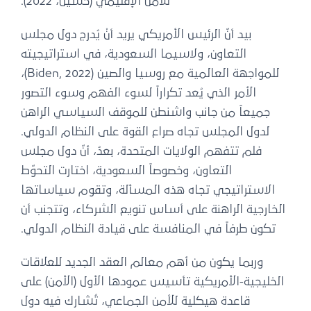
للأمن الإقليمي (حسين، 2022).
بيد أنّ الرئيس الأمريكي يريد أنْ يُدرج دول مجلس
التعاون، ولاسيما السعودية، في استراتيجيته
للمواجهة العالمية مع روسيا والصين (Biden, 2022)،
الأمر الذي يُعد تكراراً لسوء الفهم وسوء التصور
جميعاً من جانب واشنطن للموقف السياسي الراهن
لدول المجلس تجاه صراع القوة على النظام الدولي.
فلم تتفهم الولايات المتحدة، بعدُ، أنّ دول مجلس
التعاون، وخصوصاً السعودية، اختارت التحوّط
الاستراتيجي تجاه هذه المسألة، وتقوم سياساتها
الخارجية الراهنة على أساس تنويع الشركاء، وتتجنب أن
تكون طرفاً في المنافسة على قيادة النظام الدولي.
وربما يكون من أهم معالم العقد الجديد للعلاقات
الخليجية-الأمريكية تأسيس عمودها الأول (الأمن) على
قاعدة هيكلية للأمن الجماعي، تُشارك فيه دول