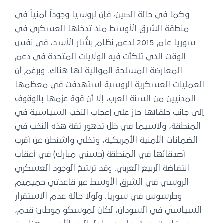
وكما في حالة الصين، فإن لروسيا وجوداً أمنياً في
منطقة الشرق الأوسط منذ تدخلها العسكري في
سوريا عام 2015 لدعم نظام بشّار الأسد، في نفس
الوقت الذي تلكأت فيه الولايات المتحدة في دعم
المعارضة المسلحة الموالية لها هناك. وبرغم أن
العمليات العسكرية الروسية استهدفت في معظمها
المدنيين من السنة العرب، إلا أن قوة عزمها بالوقوف
إلى جانب حلفائها حاز على إعجاب النخب السياسية في
المنطقة، ولاسيما في ظل تدهور ثقة هذه النخب في
الضمانات الأمنية الأمريكية، وتخلي واشنطن عن أقرب
أصدقائها في المنطقة (حسني مبارك) في أعقاب
انتفاضة الربيع العربي. وقد ترسّخ الوجود العسكري
الروسي في الشرق الأوسط عبر قاعدتي حميميم
وطرسوس في سوريا. ولولا حالة عدم الاستقرار
السياسي في السودان، لكان لموسكو موطئ قدم،