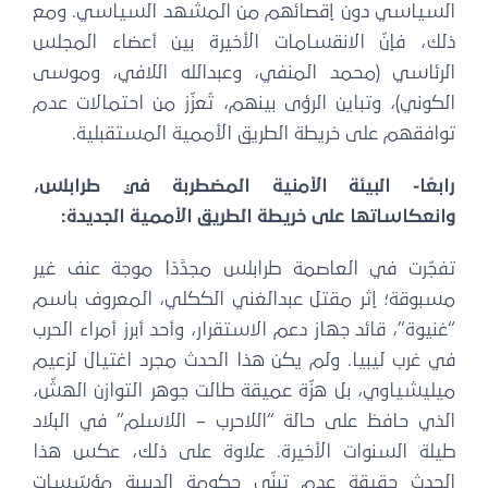
السياسي دون إقصائهم من المشهد السياسي. ومع
ذلك، فإنّ الانقسامات الأخيرة بين أعضاء المجلس
الرئاسي (محمد المنفي، وعبدالله اللافي، وموسى
الكوني)، وتباين الرؤى بينهم، تُعزّز من احتمالات عدم
توافقهم على خريطة الطريق الأممية المستقبلية.
رابعًا- البيئة الأمنية المضطربة في طرابلس،
وانعكاساتها على خريطة الطريق الأممية الجديدة:
تفجّرت في العاصمة طرابلس مجدَّدًا موجة عنف غير
مسبوقة؛ إثر مقتل عبدالغني الككلي، المعروف باسم
“غنيوة”، قائد جهاز دعم الاستقرار، وأحد أبرز أمراء الحرب
في غرب ليبيا. ولم يكن هذا الحدث مجرد اغتيال لزعيم
ميليشياوي، بل هزّة عميقة طالت جوهر التوازن الهشّ،
الذي حافظ على حالة “اللاحرب – اللاسلم” في البلاد
طيلة السنوات الأخيرة. علاوة على ذلك، عكس هذا
الحدث حقيقة عدم تبنّي حكومة الدبيبة مؤسّسات