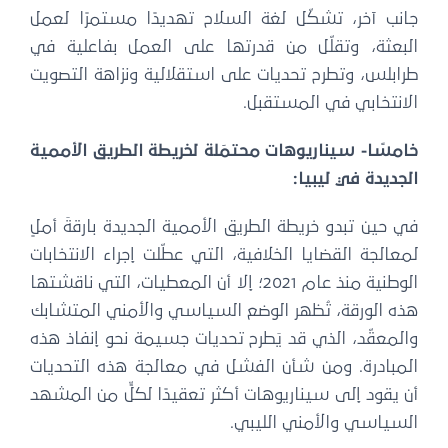
جانب آخر، تشكّل لغة السلاح تهديدًا مستمرًا لعمل
البعثة، وتقلّل من قدرتها على العمل بفاعلية في
طرابلس، وتطرح تحديات على استقلالية ونزاهة التصويت
الانتخابي في المستقبل.
خامسًا- سيناريوهات محتمَلة لخريطة الطريق الأممية
الجديدة في ليبيا:
في حين تبدو خريطة الطريق الأممية الجديدة بارقةَ أملٍ
لمعالجة القضايا الخلافية، التي عطّلت إجراء الانتخابات
الوطنية منذ عام 2021؛ إلا أن المعطيات، التي ناقشتها
هذه الورقة، تُظهر الوضع السياسي والأمني المتشابك
والمعقّد، الذي قد يَطرح تحديات جسيمة نحو إنفاذ هذه
المبادرة. ومن شأن الفشل في معالجة هذه التحديات
أن يقود إلى سيناريوهات أكثر تعقيدًا لكلٍّ من المشهد
السياسي والأمني الليبي.