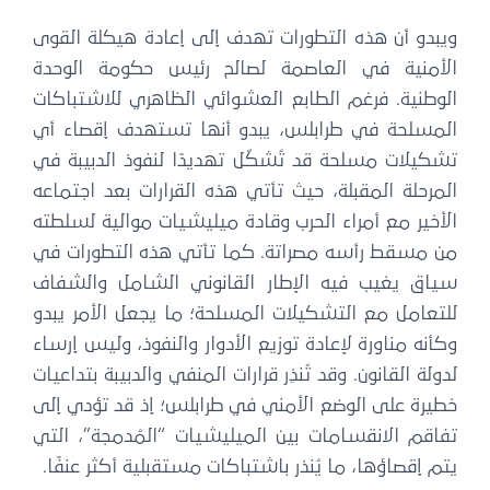
ويبدو أن هذه التطورات تهدف إلى إعادة هيكلة القوى
الأمنية في العاصمة لصالح رئيس حكومة الوحدة
الوطنية. فرغم الطابع العشوائي الظاهري للاشتباكات
المسلحة في طرابلس، يبدو أنها تستهدف إقصاء أي
تشكيلات مسلحة قد تُشكّل تهديدًا لنفوذ الدبيبة في
المرحلة المقبلة، حيث تأتي هذه القرارات بعد اجتماعه
الأخير مع أمراء الحرب وقادة ميليشيات موالية لسلطته
من مسقط رأسه مصراتة. كما تأتي هذه التطورات في
سياق يغيب فيه الإطار القانوني الشامل والشفاف
للتعامل مع التشكيلات المسلحة؛ ما يجعل الأمر يبدو
وكأنه مناورة لإعادة توزيع الأدوار والنفوذ، وليس إرساء
لدولة القانون. وقد تُنذِر قرارات المنفي والدبيبة بتداعيات
خطيرة على الوضع الأمني في طرابلس؛ إذ قد تؤدي إلى
تفاقم الانقسامات بين الميليشيات “المُدمجة”، التي
يتم إقصاؤها، ما يُنذر باشتباكات مستقبلية أكثر عنفًا.