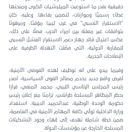
حقيقية بقدر ما استوعبت الميليشيات الكبرى ومنحتها
غطاء رسميًّا وموازنات، لتضمَن بقاءها. وعليه، كان
“الاستقرار النسبي” في غرب ليبيا مؤقتًا، ومرهونًا
بتوافقات غير معلنة بين أمراء الحرب. فضلًا على ذلك،
عكس اغتيال قائد جهاز دعم الاستقرار الفشلَ النسبي
للمقاربة الدولية، التي فضّلت التهدئة الظرفية على
الإصلاحات الجذرية.
وفيما يبدو على أنه توظيف لهذه الفوضى الأمنية،
لفرض واقع جديد يخدم مصالح القوى السياسية، أصدر
رئيس المجلس الرئاسي الليبي، محمد المنفي، قرارًا
بحظر المظاهر المسلحة طرابلس، تزامنًا مع إعلان رئيس
حكومة الوحدة الوطنية، عبدالحميد الدبيبة، استعداد
وزارة الداخلية تولّي كافة المهام الأمنية في العاصمة،
ضمن خطة شاملة تهدف إلى إنهاء وجود التشكيلات
المسلحة الخارجة عن مؤسّسات الدولة.