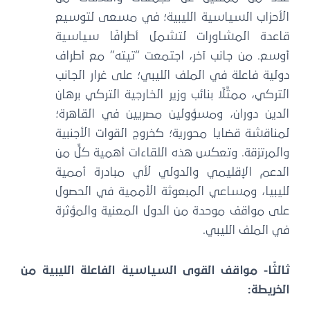
الأحزاب السياسية الليبية؛ في مسعى لتوسيع
قاعدة المشاورات لتشمل أطرافًا سياسية
أوسع. من جانب آخر، اجتمعت “تيته” مع أطراف
دولية فاعلة في الملف الليبي؛ على غرار الجانب
التركي، ممثَّلًا بنائب وزير الخارجية التركي برهان
الدين دوران، ومسؤولين مصريين في القاهرة؛
لمناقشة قضايا محورية؛ كخروج القوات الأجنبية
والمرتزقة. وتعكس هذه اللقاءات أهمية كلٍّ من
الدعم الإقليمي والدولي لأي مبادرة أممية
لليبيا، ومساعي المبعوثة الأممية في الحصول
على مواقف موحدة من الدول المعنية والمؤثرة
في الملف الليبي.
ثالثًا- مواقف القوى السياسية الفاعلة الليبية من
الخريطة: