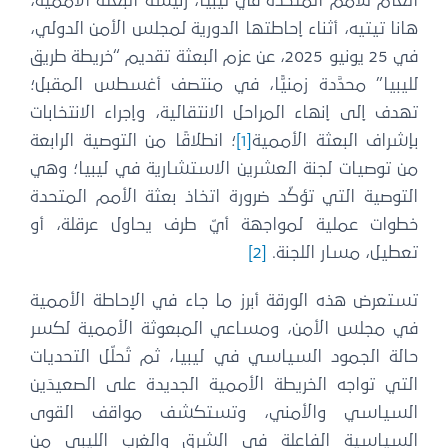
العام للأمم المتحدة في ليبيا، رئيسة البعثة الأممية،
هانا تيتيه، أثناء إحاطتها الدورية لمجلس الأمن الدولي،
في 25 يونيو 2025، عن عزم البعثة تقديم “خريطة طريق
لليبيا” محدَّدة زمنيًّا، في منتصف أغسطس المقبل؛
تهدف إلى إنهاء المراحل الانتقالية، وإجراء الانتخابات
بإشراف البعثة الأممية
[1]
؛ انطلاقًا من التوصية الرابعة
من توصيات لجنة العشرين الاستشارية في ليبيا؛ وهي
التوصية التي تؤكّد ضرورة اتخاذ بعثة الأمم المتحدة
خطوات عملية لمواجهة أيّ طرف يحاول عرقلة، أو
تعطيل، مسار اللجنة.
[2]
تستعرض هذه الورقة أبرز ما جاء في الإحاطة الأممية
في مجلس الأمن، ومساعي المبعوثة الأممية لكسر
حالة الجمود السياسي في ليبيا، ثم تُحلّل التحديات
التي تواجه الخريطة الأممية الجديدة على الصعيدَين
السياسي والأمني، وتستكشف مواقف القوى
السياسية الفاعلة في الشرق والغرب الليبي من