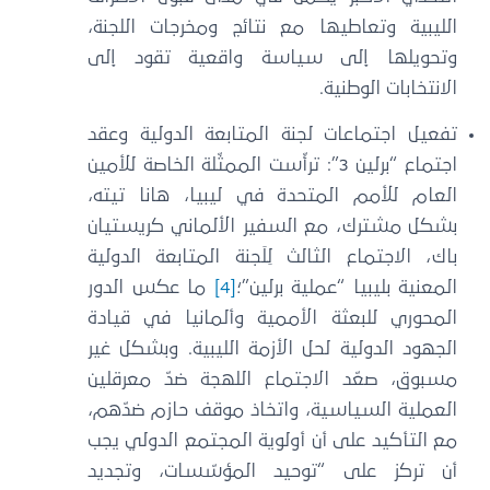
الليبية وتعاطيها مع نتائج ومخرجات اللجنة،
وتحويلها إلى سياسة واقعية تقود إلى
الانتخابات الوطنية.
تفعيل اجتماعات لجنة المتابعة الدولية وعقد
اجتماع “برلين 3”: ترأّست الممثّلة الخاصة للأمين
العام للأمم المتحدة في ليبيا، هانا تيته،
بشكل مشترك، مع السفير الألماني كريستيان
باك، الاجتماع الثالث لِلَجنة المتابعة الدولية
المعنية بليبيا “عملية برلين”؛
[4]
ما عكس الدور
المحوري للبعثة الأممية وألمانيا في قيادة
الجهود الدولية لحل الأزمة الليبية. وبشكل غير
مسبوق، صعّد الاجتماع اللهجة ضدّ معرقلين
العملية السياسية، واتخاذ موقف حازم ضدّهم،
مع التأكيد على أن أولوية المجتمع الدولي يجب
أن تركز على “توحيد المؤسّسات، وتجديد