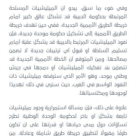
وفي ضوء ما سبق، يبدو أن الميليشيات المسلحة
المرتبطة بحكومة الدبيبة قد تشكل عائق كبير أمام
خريطة الطريق الأممية الجديدة، ففي حين تهدف خريطة
الطريق الأممية إلى تشكيل حكومة موحدة جديدة، فإن
نفوذ الميليشيات المرتبط بالدبيبة قد يشكّل عقبَة أمام
تسليم السلطة أو قبول أي ترتيبات جديدة لا تضمَن
مصالحها. ومن المتوقع أن الخطة الأممية الجديدة قد
تتضمّن بند تفكيك الميليشيات أو دمجها في جيش
وطني موحد، وهو الأمر الذي سترفضه ميليشيات ذات
النفوذ الواسع في الغرب، حيث سترى في ذلك تهديدًا
لوجودها ومكتسباتها.
علاوة على ذلك، فإن مسألة استمرارية وجود ميليشيات
تابعة بشكل أو بآخر لحكومة الوحدة الوطنية تطرح
تساؤلات حول مدى حيادها أو قدرتها على أن تكون
طرفًا مقبولًا لتطبيق خريطة طريق شاملة وعادلة. من