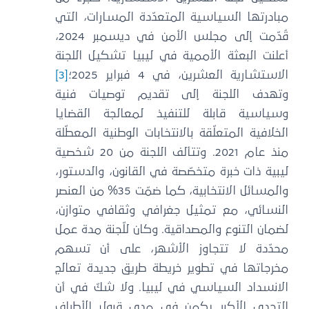
مبادرتها السياسية المتعدّدة المسارات، التي
قُدّمت إلى مجلس الأمن في ديسمبر 2024،
أعلنت البعثة الأممية في ليبيا تشكيل اللجنة
الاستشارية العشرين، في 4 فبراير 2025؛
[3]
وتهدف اللجنة إلى تقديم توصيات فنية
وسياسية قابلة للتنفيذ لمعالجة القضايا
الخلافية المتعلّقة بالانتخابات الوطنية المعطّلة
منذ عام 2021. وتتألف اللجنة من 20 شخصية
ليبية ذات خبرة متخصّصة في القانون، والدستور،
والمسائل الانتخابية، كما ضمّت 35% من العنصر
النسائي، مع تمثيل جغرافي وثقافي متوازن،
لضمان التنوع والمصداقية. وكان للّجنة مدة عمل
محدّدة لا تتجاوز الأشهر، على أن تسهم
مخرجاتها في تطوير خريطة طريق جديدة تعالج
الانسداد السياسي في ليبيا. ولا شكّ في أن
التحدي الأكبر يكمن في مدى قبول الأطراف