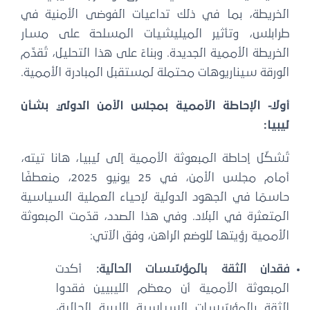
الخريطة، بما في ذلك تداعيات الفوضى الأمنية في
طرابلس، وتأثير الميليشيات المسلحة على مسار
الخريطة الأممية الجديدة. وبناءً على هذا التحليل، تُقدِّم
الورقة سيناريوهات محتملة لمستقبل المبادرة الأممية.
أولًا- الإحاطة الأممية بمجلس الأمن الدولي بشأن
ليبيا:
تُشكّل إحاطة المبعوثة الأممية إلى ليبيا، هانا تيته،
أمام مجلس الأمن، في 25 يونيو 2025، منعطفًا
حاسمًا في الجهود الدولية لإحياء العملية السياسية
المتعثرة في البلاد. وفي هذا الصدد، قدّمت المبعوثة
الأممية رؤيتها للوضع الراهن، وفق الآتي:
فقدان الثقة بالمؤسّسات الحالية:
أكدت
المبعوثة الأممية أن معظم الليبيين فقدوا
الثقة بالمؤسّسات السياسية الليبية الحالية،