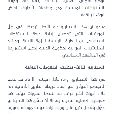
الوضع الأمني الهشّ، حيث قد يدفع ذلك بعودة
الاشتباكات المسلحة مع محاولات الأطراف لفرض
نفوذها بالقوة.
ويبدو أنّ هذا السيناريو هو الأكثر ترجيحًا؛ في ظِلّ
المؤشرات التي تعكس زيادة درجة الاستقطاب
السياسي بين الأطراف الرئيسة للأزمة الليبية، وحشد
الميليشيات الموالية لحكومة الدبيبة لدعم استمرارها
في المشهد السياسي.
السيناريو الثالث- تكثيف الضغوطات الدولية
في هذا السيناريو، ومن خلال مجلس الأمن، قد يدفع
المجتمع الدولي نحو إنفاذ خريطة الطريق الأممية من
خلال أدوات أكثر حزمًا، قد تشمل عقوبات دولية ضدّ
معرقلين العملية السياسية، إلا أن تحقُّق هذا السيناريو
يعوّل بشكل كبير على وجود إرادة دولية موحدة وقوية،