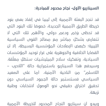
السيناريو الأول- نجاح محدود للمبادرة:
قد تنجح البعثة الأممية إلى ليبيا في إنفاذ بعض بنود
خريطة الطريق الأممية الجديدة، خصوصًا تلك البنود التي
قد تحظى بزخم ودعم دولي، والأهم تلك التي لا
تتعارض بشكل مباشر مع مصالح القوى السياسية
الليبية؛ كبعض الإصلاحات المؤسّسية البسيطة، إلا أن
القضايا الخلافية والجوهرية على غرار توحيد المؤسّسات
السيادية، وتفكيك سلاح الميليشيات ستظل معلّقة.
وسيدفع هذا السيناريو باستمرارية حالة “اللاحرب –
اللاسلم” من الناحية الأمنية، أما على الصعيد
السياسي فستستمر حالة الجمود السياسي دون
تحقيق اختراق حقيقي نحو الوصول لانتخابات وطنية
نزيهة.
ويبدو أن سيناريو النجاح المحدود للخريطة الأممية