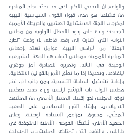
والواقع أنّ التحدي الأكبر الذي قد يحدِّد نجاح المبادرة
من فشلها هو مدى قبول القوى السياسية الليبية
لمخرجات اللجنة الاستشارية العشرين والخريطة الأممية
الجديدة؛ وبناءً على ردود الأفعال الأولوية من مجلس
النواب، التي أشارت إلى رفض قاطع، بل ودَعت “لطرد
البعثة” من الأراضي الليبية، عوامل تهدّد بإجهاض
المبادرة الأممية؛ فمجلس النواب هو الجهة التشريعية
الوحيدة في البلاد، وتمريره للمبادرة أمرٌ جوهري
لإنفاذها، وتحديدًا إذا ما تعلّق الأمر بالقوانين الانتخابية،
وإعادة تشكيل السلطة التنفيذية. ومن جانب آخر، فتح
مجلس النواب باب الترشح لرئيس وزراء جديد يعكس
توجّه المجلس نحو إقصاء المسار الأممي من المشهد
السياسي، وإبقاء القرار السياسي على الصعيد
المحلّي، مدعومًا بمزاعم السيادة الوطنية. وعلى
الصعيد الأمني، تُشكّل الفوضى الأمنية المتجدّدة في
طرابلس، والنفوذ التي تمتلكه الميليشيات المسلحة