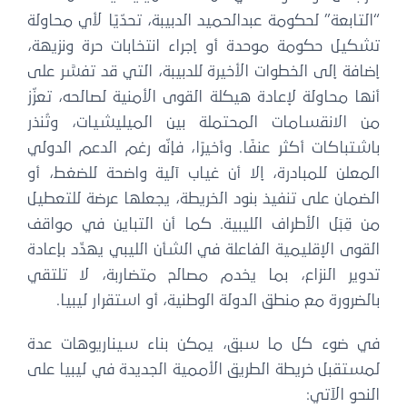
“التابعة” لحكومة عبدالحميد الدبيبة، تحدّيًا لأي محاولة
تشكيل حكومة موحدة أو إجراء انتخابات حرة ونزيهة،
إضافة إلى الخطوات الأخيرة للدبيبة، التي قد تفسَّر على
أنها محاولة لإعادة هيكلة القوى الأمنية لصالحه، تعزّز
من الانقسامات المحتملة بين الميليشيات، وتُنذر
باشتباكات أكثر عنفًا. وأخيرًا، فإنّه رغم الدعم الدولي
المعلن للمبادرة، إلا أن غياب آلية واضحة للضغط، أو
الضمان على تنفيذ بنود الخريطة، يجعلها عرضة للتعطيل
من قِبَل الأطراف الليبية. كما أن التباين في مواقف
القوى الإقليمية الفاعلة في الشأن الليبي يهدِّد بإعادة
تدوير النزاع، بما يخدم مصالح متضاربة، لا تلتقي
بالضرورة مع منطق الدولة الوطنية، أو استقرار ليبيا.
في ضوء كل ما سبق، يمكن بناء سيناريوهات عدة
لمستقبل خريطة الطريق الأممية الجديدة في ليبيا على
النحو الآتي: