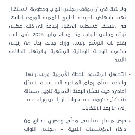
ولا شكّ في أن موقف مجلس النواب وحكومة الاستقرار
يُهدّد بإجهاض الخريطة الطريق الأممية المزمع إعلانها
في منتصف أغسطس المقبل. إضافةً إلى ذلك، عكس
توجّه مجلس النواب، منذ مطلع مايو 2025، في البدء
بفتح باب الترشح لرئيس وزراء جديد، بدلًا من رئيس
حكومة الوحدة الوطنية المنتهية ولايتها، الدلالات
الآتية:
التجاهل المقصود للخطة الأممية ومساراتها،
وإعادة تسلّم زمام المبادرة السياسية بشكل
أحادي؛ حيث تفضّل البعثة الأممية تأجيل مسألة
تشكيل حكومة جديدة، واختيار رئيس وزراء جديد،
إلى ما بعد الانتخابات.
فرض مسار سياسي محلّي وحصري ينطلق من
داخل المؤسّسات الليبية – مجلس النواب