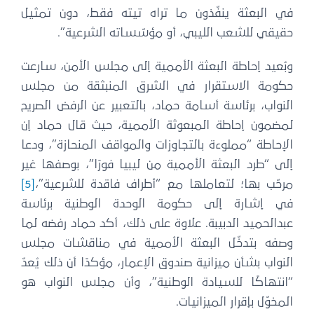
في البعثة ينفّذون ما تراه تيته فقط، دون تمثيل
حقيقي للشعب الليبي، أو مؤسّساته الشرعية”.
وبُعيد إحاطة البعثة الأممية إلى مجلس الأمن، سارعت
حكومة الاستقرار في الشرق المنبثقة من مجلس
النواب، برئاسة أسامة حماد، بالتعبير عن الرفض الصريح
لمضمون إحاطة المبعوثة الأممية، حيث قال حماد إن
الإحاطة “مملوءة بالتجاوزات والمواقف المنحازة”، ودعا
إلى “طرد البعثة الأممية من ليبيا فورًا”، بوصفها غير
مرحّب بها؛ لتعاملها مع “أطراف فاقدة للشرعية”،
[5]
في إشارة إلى حكومة الوحدة الوطنية برئاسة
عبدالحميد الدبيبة. علاوة على ذلك، أكد حماد رفضه لما
وصفه بتدخّل البعثة الأممية في مناقشات مجلس
النواب بشأن ميزانية صندوق الإعمار، مؤكدًا أن ذلك يُعدّ
“انتهاكًا للسيادة الوطنية”، وأن مجلس النواب هو
المخوّل بإقرار الميزانيات.