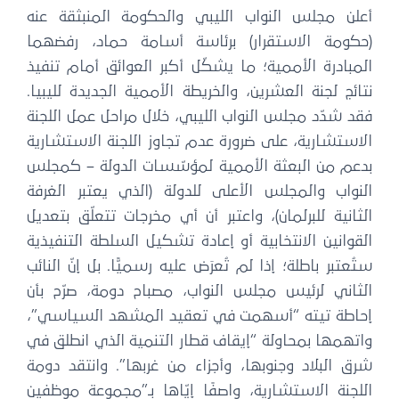
أعلن مجلس النواب الليبي والحكومة المنبثقة عنه
(حكومة الاستقرار) برئاسة أسامة حماد، رفضهما
المبادرة الأممية؛ ما يشكّل أكبر العوائق أمام تنفيذ
نتائج لجنة العشرين، والخريطة الأممية الجديدة لليبيا.
فقد شدّد مجلس النواب الليبي، خلال مراحل عمل اللجنة
الاستشارية، على ضرورة عدم تجاوز اللجنة الاستشارية
بدعم من البعثة الأممية لمؤسّسات الدولة – كمجلس
النواب والمجلس الأعلى للدولة (الذي يعتبر الغرفة
الثانية للبرلمان)، واعتبر أن أي مخرجات تتعلّق بتعديل
القوانين الانتخابية أو إعادة تشكيل السلطة التنفيذية
ستُعتبر باطلة؛ إذا لم تُعرَض عليه رسميًّا. بل إنّ النائب
الثاني لرئيس مجلس النواب، مصباح دومة، صرّح بأن
إحاطة تيته “أسهمت في تعقيد المشهد السياسي”،
واتهمها بمحاولة “إيقاف قطار التنمية الذي انطلق في
شرق البلاد وجنوبها، وأجزاء من غربها”. وانتقد دومة
اللجنة الاستشارية، واصفًا إيّاها بـ”مجموعة موظفين