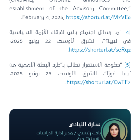
(UNSMIL), “UNSMIL announces the
establishment of the Advisory Committee,”
.
February 4, 2025,
https://shorturl.at/M7VE6
[4]
“ما رسائل اجتماع برلين لفرقاء الأزمة السياسية
في ليبيا؟”، الشرق الأوسط، 22 يونيو 2025،
.
https://shorturl.at/seRqz
[5]
“حكومة الاستقرار تطالب بـ”طرد البعثة الأممية من
ليبيا فورًا”، الشرق الأوسط، 25 يونيو 2025،
.
https://shorturl.at/CwTF7
سارة النيادي
باحث رئيسي / مدير إدارة الدراسات
الاستراتيجية