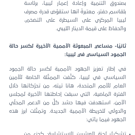
بصندوق التنمية وإعادة إعمار ليبيا، برئاسة
بلقاسم حفتر، معتبرةً أنها ستقوّض قدرة مصرف
ليبيا المركزي على السيطرة على التضخم،
والحفاظ على قيمة الدينار الليبي.
ثانيًا- مساعي المبعوثة الأممية الأخيرة لكسر حالة
الجمود السياسي في ليبيا:
في إطار تعزيز الجهود الأممية لكسر حالة الجمود
السياسي في ليبيا، كثَّفت الممثّلة الخاصة للأمين
العام للأمم المتحدة، هانا تيته، من تحرّكاتها خلال
الفترة الماضية، التي سبقت إحاطتها الأخيرة لمجلس
الأمن، استهدفت فيها حشد كلٍّ من الدعم المحلّي
والدولي للخريطة الأممية الجديدة. وتمثّلت أبرز هذه
الجهود فيما يأتي:
تشكيل لجنة العشرين الاستشارية: كجزء من