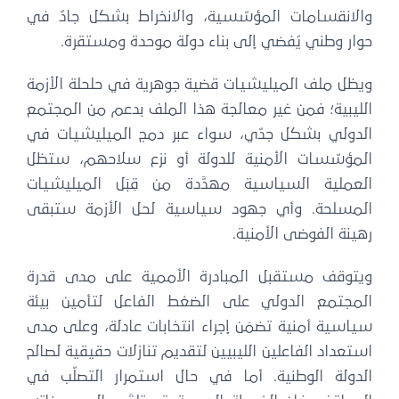
والانقسامات المؤسّسية، والانخراط بشكل جادّ في
حوار وطني يُفضي إلى بناء دولة موحدة ومستقرة.
ويظل ملف الميليشيات قضية جوهرية في حلحلة الأزمة
الليبية؛ فمن غير معالجة هذا الملف بدعم من المجتمع
الدولي بشكل جدّي، سواء عبر دمج الميليشيات في
المؤسّسات الأمنية للدولة أو نزع سلاحهم، ستظل
العملية السياسية مهدَّدة من قِبَل الميليشيات
المسلحة. وأي جهود سياسية لحل الأزمة ستبقى
رهينة الفوضى الأمنية.
ويتوقف مستقبل المبادرة الأممية على مدى قدرة
المجتمع الدولي على الضغط الفاعل لتأمين بيئة
سياسية أمنية تضمَن إجراء انتخابات عادلة، وعلى مدى
استعداد الفاعلين الليبيين لتقديم تنازلات حقيقية لصالح
الدولة الوطنية. أما في حال استمرار التصلّب في