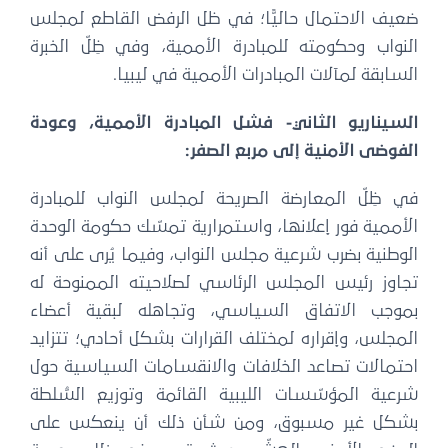
ضعيف الاحتمال حاليًّا؛ في ظل الرفض القاطع لمجلس
النواب وحكومته للمبادرة الأممية، وفي ظِلّ الخبرة
السابقة لمآلات المبادرات الأممية في ليبيا.
السيناريو الثاني- فشل المبادرة الأممية، وعودة
الفوضى الأمنية إلى مربع الصفر:
في ظِلّ المعارضة الصريحة لمجلس النواب للمبادرة
الأممية فور إعلانها، واستمرارية تمسّك حكومة الوحدة
الوطنية بضرب شرعية مجلس النواب، وفيما يُرى على أنه
تجاوز رئيس المجلس الرئاسي لصلاحيته الممنوحة له
بموجب الاتفاق السياسي، وتجاهله لبقية أعضاء
المجلس، وإقراره لمختلف القرارات بشكل أحادي؛ تتزايد
احتمالات تصاعد الخلافات والانقسامات السياسية حول
شرعية المؤسّسات الليبية القائمة وتوزيع السُّلطة
بشكل غير مسبوق، ومن شأن ذلك أن ينعكس على