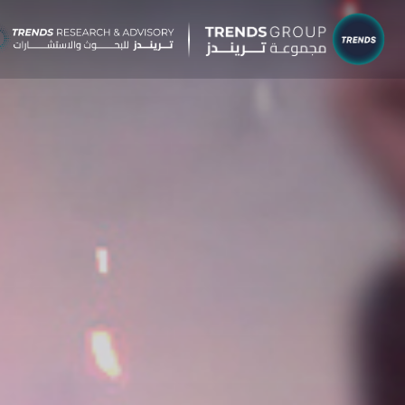
شركات م
البحوث 
نبذ
الب
الإ
التق
الآر
جائ
الخ