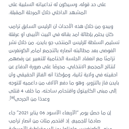
على حد قوله، وسيكون له تداعياته السلبية على
المشهد الداخلي خلال المرحلة المقبلة.
ويبدو من خلال هذه الأحداث أن الرئيس السابق ترامب
كان يحلم بإطالة أمد بقائه في البيت الأبيض أو عرقلة
تسليم السلطة للرئيس المنتخب جو بايدن، من خلال نشر
الفوضى بعد مطالبته أنصاره بالتجمع أمام الكونغرس
تزامنًا مع انعقاد الجلسة الختامية للتعبير عن رفضهم
لنتائج المجمع الانتخابي، محرضًا على ضرورة الدفاع عن
أحقيته في ولاية ثانية، ومؤكدًا أنه الفائز الحقيقي وأن
بايدن فاز بالتزوير، وهو ما دفع الآلاف من داعميه للتوجه
إلى مبنى الكابيتول واقتحام ساحته، ما خلف 4 قتلى
[18]
وعددًا من الجرحى
.
إن ما حصل يوم “الأربعاء الأسود 06 يناير 2021” جاء
صادمًا للجميع، إذ اقتحم مئات من أنصار ترامب
مبنى الكونغرس، واحتلوا رمز الديمقراطية الأمريكية