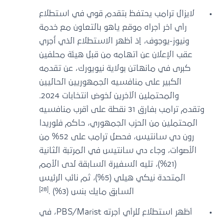
لايزال ترامب يحتفظ بتقدم قوي في استطلاع
رأي آخر أجراه موقع ياهو بالتعاون مع خدمة
ونيوز-يوجوف، إذ أظهر الاستطلاع الذي أُجري
عقب الإعلان عن اتهامه من قبل هيئة محلفين
كبرى في مانهاتن بولاية نيويورك، عن تقدمه
الكبير على منافسيه الجمهوريين الحاليين
والمحتملين الآخرين لخوض انتخابات 2024.
وتقدم ترامب بفارق 31 نقطة على أقرب منافسيه
المحتملين من الحزب الجمهوري، حاكم فلوريدا
رون دي سانتيس، فحصل ترامب على 52% من
الأصوات، وجاء دي سانتيس في المرتبة الثانية
(21%)، تليه السفيرة السابقة لدى الأمم
المتحدة نيكي هيلي (5%)، ثم نائب الرئيس
[28]
السابق مايك بنس (3%) .
أظهر استطلاع للرأي أجرته PBS/Marist، في