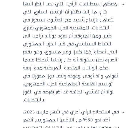
معظم استطلاعات الرأي، التي يجب النظر إليها
بتأنٍ، ما زالت تظهر أن الرئيس السابق الذي
يتعامل بارتياح شديد مع الحشود، سيفوز في
الانتخابات التمهيدية للحزب الجمهوري بفارق
كبير. ومن المتوقع أن يعود دونالد ترامب إلى
النشاط السياسي في قلب الحزب الجمهوري
الذي أعطاه زخمًا كبيرًا وغير مسبوق، وهو يقنع
أنصاره بكل سهولة أنه كان رئيسًا شجاعًا عندما
حكم الولايات المتحدة الأمريكية مدة أربعة
أعوام، وأنه أوفى بوعوده ولعب دورًا محوريًا في
توسيع القاعدة الاجتماعية للحزب الجمهوري،
لولا أن تفشي الجائحة قد أضر بفرصه في الفوز
بالانتخابات.
في استطلاع للرأي أجري في شهر مارس 2023،
أكد نحو 50% من الناخبين الجمهوريين أنهم
سيصوتون لصالح ترامب في الانتخابات التمهيدية