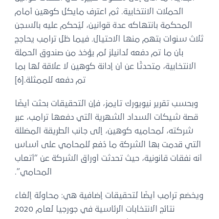
الحملات الانتخابية. ثم اعترف مايكل كوهين أمام
المحكمة بانتهاكه عدة قوانين، ليُحكم عليه بالسجن
ثلاث سنوات بتهم منها الاحتيال. فيما ظل ترامب يحاجج
بأن ما تم دفعه لدانيلز لم يؤخذ من صندوق الحملة
الانتخابية، متحدثًا عن أن إدانة كوهين لا علاقة لها بما
تم دفعه للممثلة.[6]
وبحسب تقرير نيويورك تايمز، فإن التحقيقات بحثت أيضًا
قصة شيكات السداد الشهرية التي دفعها ترامب، عبر
شركته، لمحاميه كوهين، إلى جانب الطريقة المضللة
التي قدمت بها الشركة ما دُفع للمحامي على أساس
أنه نفقات قانونية، حيث تحدثت أوراق الشركة عن “أتعاب
المحامي”.
ويخضع ترامب أيضًا لتحقيقات إضافية هي: محاولة إلغاء
نتائج الانتخابات الرئاسية في جورجيا لعام 2020