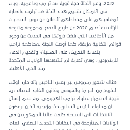
2022، وعبر الأدلة حجة قوية ضد ترامب وداعميه، وبات
في الإمكان تقديم هذه الأدلة ضد ترامب وأنصاره
لمعاقبتهم على مخططهم للإعلان عن تزوير الانتخابات
الرئاسية لعام 2020 عن طريق الدفع بمجموعة متنوعة
من الأكاذيب التي بلغت ذروتها في الحديث عن وجود
قوائم انتخابية مزيفة، كما أوصت اللجنة بمحاكمة ترامب
بتهمة التحريض على العصيان، وتقديم الدعم
للمتمردين، وهي تهمة لم تشهدها الولايات المتحدة
منذ الحرب الأهلية.
هناك شعور ملموس بين بعض الناخبين بأنه حان الوقت
للخروج من الدراما والفوضى وقانون الغاب السياسي،
نتيجة استمرار سلوك ترامب الهجومي، مع عدم إغفال
أن محاولة الرئيس السابق حث مؤيديه الذين يرفضون
الانتخابات إلى السلطة كلفت غاليًا الجمهوريين في
الولايات المتأرجحة في انتخابات التجديد النصفي العام