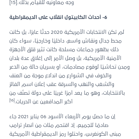
وجه معاونيه للقيام بذلك.[15]
6- أحداث الكابيتول انقلاب على الديمقراطية
لم تكن الانتخابات الأمريكية 2020 حدثًا عابرًا، بل كانت
محط جدال ونقاش واسع، داخليًا وخارجيًا، سواء كان
ذلك بظهور جماعات مسلحة كانت تثير قلق الأجهزة
الأمنية الأمريكية، بل وصل الأمر إلى إغلاق عدة بلدان
ومدن تحاشيًا لوقوع مصادمات، أو بسريان حالة من الذعر
والخوف في الشوارع من اندلاع موجة من العنف
والشغب والنهب والسرقة عقب إعلان اسم الفائز
بالانتخابات، وهو ما يعد أمرًا غريبًا على دولة تصنّف من
[16]
أكبر المدافعين عن الحريات.
إن ما حصل يوم الأربعاء الأسود 06 يناير 2021 جاء
صادمًا للجميع، إذ اقتحم مئات من أنصار ترامب
مبنى الكونغرس، واحتلوا رمز الديمقراطية الأمريكية