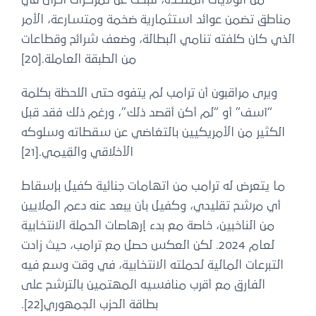
مناطق تضمن عوائد استثمارية ضخمة ومتسارعة، الأمر
الذي كان كلفته تنامي البطالة، وضعف شرائح وقطاعات
من الطبقة العاملة.[20]
ويرى مراقبون أن ترامب لم يتفوه حتى اللحظة بكلمة
“آسف” أو “لم أكن أقصد ذلك”، ورغم ذلك فقد قبل
الكثير من الأمريكيين بالتغاضي عن سقطاته وسلوكه
الأخلاقي والقِيمي.[21]
ما يتعرض له ترامب من اتهامات جنائية كفيل بإسقاط
أي مرشح تقليدي، وكفيل بأن يبعد عنه دعم الملايين
من الناخبين، خاصة مع بدء إرهاصات الحملة الانتخابية
لعام 2024. لكن العكس حصل مع ترامب، حيث زادت
التبرعات المالية لحملته الانتخابية، في وقت وسع فيه
الفارق مع أقرب منافسيه المهتمين بالترشح على
بطاقة الحزب الجمهوري[22].