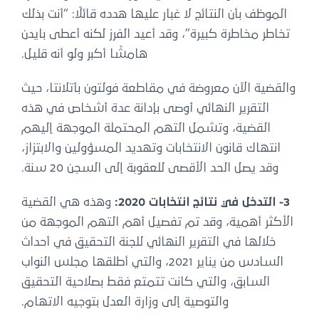
الموظف بأن النتائج لا غبار عليها هدده قائلًا: “أنت بذلك
تخاطر مخاطرة كبيرة”، وقد أعيد الفرز لكنه أعطى بايدن
هامشًا أكبر ولو أنه قليل.
والقضية الآن معروضة في مقاطعة فولتون بأتلانتا، حيث
التقرير النهائي أوصى بإدانة عدة أشخاص في هذه
القضية، وتشمل التهم المحتملة الموجهة إليهم
انتهاك قانون الانتخابات وتهديد المسؤولين والابتزاز،
وقد يصل الحد الأقصى للعقوبة إلى السجن 20 سنة.
3- التدخل في نتائج انتخابات 2020:
وهذه هي القضية
الأكثر أهمية، وقد تم تفصيل أهم التهم الموجهة من
خلالها في التقرير النهائي للجنة التحقيق في أحداث
السادس من يناير 2021، والتي أطلقها مجلس النواب
السابق، والتي كانت تتمتع فقط بصلاحية التحقيق
والتوصية إلى وزارة العدل بتوجيه الاتهام.