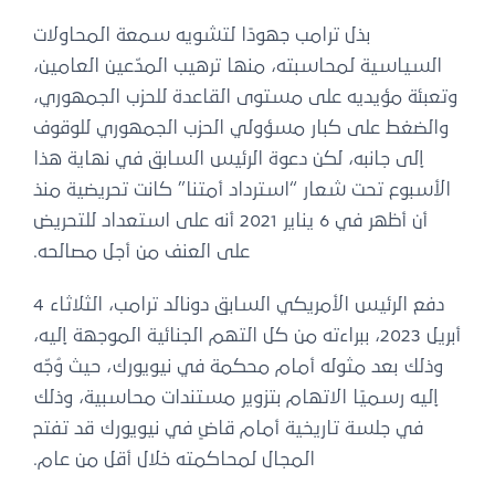
بذل ترامب جهودًا لتشويه سمعة المحاولات
السياسية لمحاسبته، منها ترهيب المدّعين العامين،
وتعبئة مؤيديه على مستوى القاعدة للحزب الجمهوري،
والضغط على كبار مسؤولي الحزب الجمهوري للوقوف
إلى جانبه، لكن دعوة الرئيس السابق في نهاية هذا
الأسبوع تحت شعار “استرداد أمتنا” كانت تحريضية منذ
أن أظهر في 6 يناير 2021 أنه على استعداد للتحريض
على العنف من أجل مصالحه.
دفع الرئيس الأمريكي السابق دونالد ترامب، الثلاثاء 4
أبريل 2023، ببراءته من كل التهم الجنائية الموجهة إليه،
وذلك بعد مثوله أمام محكمة في نيويورك، حيث وُجّه
إليه رسميًا الاتهام بتزوير مستندات محاسبية، وذلك
في جلسة تاريخية أمام قاضٍ في نيويورك قد تفتح
المجال لمحاكمته خلال أقل من عام.