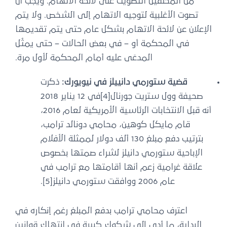
من المحلفين التصويت على لائحة الاتهام. ويجب أن
تصوت الأغلبية لتوجيه الاتهام إلى الشخص. ولا يتم
الإعلان عن لائحة الاتهام بشكل عام حتى يتم تقديمها
في المحكمة أو – في بعض الحالات – حتى يمثُل
المدعَى عليه أمام المحكمة لأول مرة.
قضية ستورمي دانييلز في نيويورك:
ذكرت
صحيفة وول ستريت جورنال[4]في 12 يناير 2018
أنه قبل الانتخابات الرئاسية الأمريكية لعام 2016،
قام مايكل كوهين، محامي دونالد ترامب،
بترتيب دفع مبلغ 130 ألف دولار لممثلة الأفلام
الإباحية ستورمي دانيلز لشراء صمتها بخصوص
علاقة غرامية زعم أنها أقامتها مع ترامب في
عام 2006 ووافقت ستورمي دانيلز[5].
اعترف محامي ترامب بدفع المبلغ رغم إنكاره في
البداية، ما أدى إلى شكوك كبيرة في انتهاك قوانين