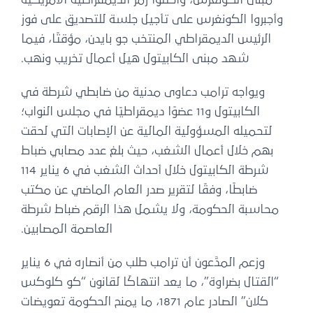
وأجبروا الكونغرس على تأجيل جلسة للتصديق على فوز
الرئيس الديمقراطي المنتخب جو بايدن، مؤقتًا، فيما
شهد مبنى الكابيتول هيل أعمال تخريب ونهب.
ويواجه ترامب دعاوى مدنية من ضابطي شرطة في
الكابيتول و11 عضوًا ديمقراطيًا في مجلس النواب؛
لتحميله المسؤولية المالية عن الإصابات التي لحقت
بهم خلال أعمال الشغب، حيث بلغ عدد مصابي ضباط
شرطة الكابيتول خلال أحداث الشغب في 6 يناير 114
ضابطًا، وفقًا لتقرير صدر العام الماضي عن مكتب
محاسبة الحكومة، ولا يشمل هذا الرقم ضباط شرطة
العاصمة المصابين.
وزعم المدَّعون أن ترامب طلب من أنصاره في 6 يناير
“القتال بضراوة”، ما يعد انتهاكًا لقانون “كو كلوكس
كلان” الصادر عام 1871، ما يمنح الحكومة تعويضات