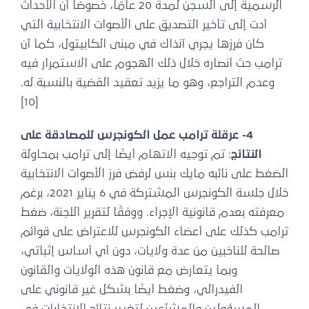
الرسمية إلى السجن لمدة 20 عامًا، خصوصًا أن الأحداث
أدت إلى تأخير التصديق على الأصوات الانتخابية التي
كان فرزها يجري آنذاك في مبنى الكابيتول، كما أن
ترامب حث أنصاره خلال ذلك الهجوم على الاستمرار فيه
وعدم التراجع، وهو ما يزيد تعقيد القضية بالنسبة له.
[10]
4- عرقلة ترامب عمل الكونجرس للمصادقة على
النتائج
: تم توجيه الاتهام أيضًا إلى ترامب بمحاولة
الضغط على نائبه مايك بنس لرفض فرز الأصوات الانتخابية
خلال جلسة الكونجرس المشتركة في 6 يناير 2021، برغم
معرفته بعدم قانونية الإجراء. ووفقًا لتقرير اللجنة، ضغط
ترامب كذلك على أعضاء الكونجرس للاعتراض على قوائم
صالحة للناخبين من عدة ولايات، دون أي أساس إثباتي،
وبما يتعارض مع قانون هذه الولايات والقانون
الفيدرالي، وضغط أيضًا بشكل غير قانوني على
المسؤولين والمشرِّعين لتغيير نتائج الانتخابات في