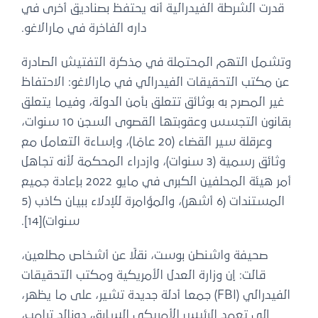
قدرت الشرطة الفيدرالية أنه يحتفظ بصناديق أخرى في
داره الفاخرة في مارالاغو.
وتشمل التهم المحتملة في مذكرة التفتيش الصادرة
عن مكتب التحقيقات الفيدرالي في مارالاغو: الاحتفاظ
غير المصرح به بوثائق تتعلق بأمن الدولة، وفيما يتعلق
بقانون التجسس وعقوبتها القصوى السجن 10 سنوات،
وعرقلة سير القضاء (20 عامًا)، وإساءة التعامل مع
وثائق رسمية (3 سنوات)، وازدراء المحكمة لأنه تجاهل
أمر هيئة المحلفين الكبرى في مايو 2022 بإعادة جميع
المستندات (6 أشهر)، والمؤامرة للإدلاء ببيان كاذب (5
سنوات)[14].
صحيفة واشنطن بوست، نقلًا عن أشخاص مطلعين،
قالت: إن وزارة العدل الأمريكية ومكتب التحقيقات
الفيدرالي (FBI) جمعا أدلة جديدة تشير، على ما يظهر،
إلى تعمد الرئيس الأمريكي السابق، دونالد ترامب،