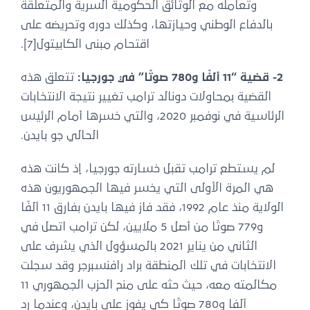
وتعامله مع الوثائق الحكومية السرية والمتعلقة
بالدفاع الوطني وحيازتها، وكذلك دوره وتحريضه على
اقتحام مبنى الكابيتول[7].
2- قضية “11 ألفًا و780 صوتًا” في جورجيا:
تتعلق هذه
القضية بمحاولات دونالد ترامب تغيير نتيجة الانتخابات
الرئاسية في نوفمبر 2020، والتي خسرها أمام الرئيس
الحالي جو بايدن.
لم يستطع ترامب تقبل خسارته جورجيا، إذ كانت هذه
هي المرة الأولى التي يخسر فيها الجمهوريون هذه
الولاية منذ عام 1992، فقد فاز فيها بايدن بفارق 11 ألفًا
و779 صوتًا من أصل 5 ملايين، لكن ترامب اتصل في
الثاني من يناير 2021 بالمسؤول الذي يشرف على
الانتخابات في تلك المنطقة براد رافنسبرجر وقد سجلت
مكالمته معه، حيث حثه على منح الحزب الجمهوري 11
ألفا و780 صوتًا كي يفوز على بايدن، وعندما رد