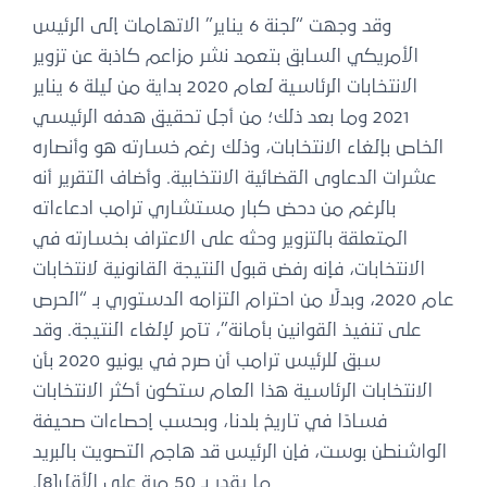
وقد وجهت “لجنة 6 يناير” الاتهامات إلى الرئيس
الأمريكي السابق بتعمد نشر مزاعم كاذبة عن تزوير
الانتخابات الرئاسية لعام 2020 بداية من ليلة 6 يناير
2021 وما بعد ذلك؛ من أجل تحقيق هدفه الرئيسي
الخاص بإلغاء الانتخابات، وذلك رغم خسارته هو وأنصاره
عشرات الدعاوى القضائية الانتخابية. وأضاف التقرير أنه
بالرغم من دحض كبار مستشاري ترامب ادعاءاته
المتعلقة بالتزوير وحثه على الاعتراف بخسارته في
الانتخابات، فإنه رفض قبول النتيجة القانونية لانتخابات
عام 2020، وبدلًا من احترام التزامه الدستوري بـ “الحرص
على تنفيذ القوانين بأمانة”، تآمر لإلغاء النتيجة. وقد
سبق للرئيس ترامب أن صرح في يونيو 2020 بأن
الانتخابات الرئاسية هذا العام ستكون أكثر الانتخابات
فسادًا في تاريخ بلدنا، وبحسب إحصاءات صحيفة
الواشنطن بوست، فإن الرئيس قد هاجم التصويت بالبريد
ما يقدر بـ 50 مرة على الأقل[8].