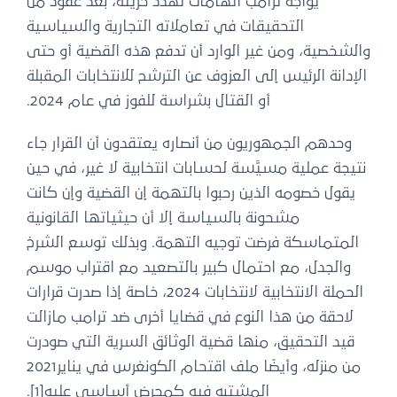
يواجه ترامب اتهامات تهدد حريته، بعد عقود من
التحقيقات في تعاملاته التجارية والسياسية
والشخصية، ومن غير الوارد أن تدفع هذه القضية أو حتى
الإدانة الرئيس إلى العزوف عن الترشح للانتخابات المقبلة
أو القتال بشراسة للفوز في عام 2024.
وحدهم الجمهوريون من أنصاره يعتقدون أن القرار جاء
نتيجة عملية مسيَّسة لحسابات انتخابية لا غير، في حين
يقول خصومه الذين رحبوا بالتهمة إن القضية وإن كانت
مشحونة بالسياسة إلا أن حيثياتها القانونية
المتماسكة فرضت توجيه التهمة. وبذلك توسع الشرخ
والجدل، مع احتمال كبير بالتصعيد مع اقتراب موسم
الحملة الانتخابية لانتخابات 2024، خاصة إذا صدرت قرارات
لاحقة من هذا النوع في قضايا أخرى ضد ترامب مازالت
قيد التحقيق، منها قضية الوثائق السرية التي صودرت
من منزله، وأيضًا ملف اقتحام الكونغرس في يناير2021
المشتبه فيه كمحرض أساسي عليه[1].