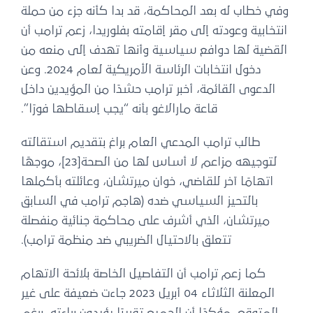
وفي خطاب له بعد المحاكمة، قد بدا كأنه جزء من حملة
انتخابية وعودته إلى مقر إقامته بفلوريدا، زعم ترامب أن
القضية لها دوافع سياسية وأنها تهدف إلى منعه من
دخول انتخابات الرئاسة الأمريكية لعام 2024. وعن
الدعوى القائمة، أخبر ترامب حشدًا من المؤيدين داخل
قاعة مارالاغو بأنه “يجب إسقاطها فورًا”.
طالب ترامب المدعي العام براغ بتقديم استقالته
لتوجيهه مزاعم لا أساس لها من الصحة[23]، موجهًا
اتهامًا آخر للقاضي، خوان ميرتشان، وعائلته بأكملها
بالتحيز السياسي ضده (هاجم ترامب في السابق
ميرتشان، الذي أشرف على محاكمة جنائية منفصلة
تتعلق بالاحتيال الضريبي ضد منظمة ترامب).
كما زعم ترامب أن التفاصيل الخاصة بلائحة الاتهام
المعلنة الثلاثاء 04 أبريل 2023 جاءت ضعيفة على غير
المتوقع، مؤكدًا أن الجميع تقريبًا يؤيدون براءته، برغم