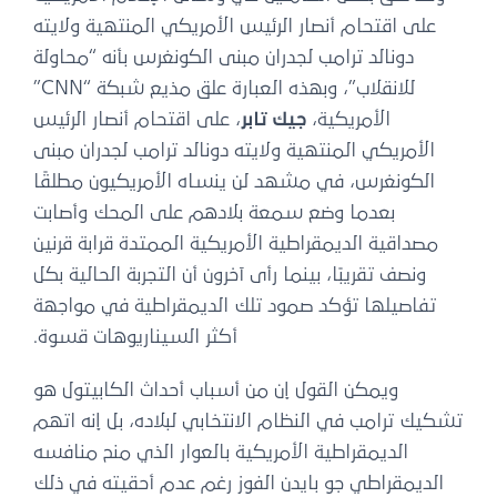
على اقتحام أنصار الرئيس الأمريكي المنتهية ولايته
دونالد ترامب لجدران مبنى الكونغرس بأنه “محاولة
للانقلاب”، وبهذه العبارة علق مذيع شبكة “CNN”
الأمريكية،
جيك تابر
، على اقتحام أنصار الرئيس
الأمريكي المنتهية ولايته دونالد ترامب لجدران مبنى
الكونغرس، في مشهد لن ينساه الأمريكيون مطلقًا
بعدما وضع سمعة بلادهم على المحك وأصابت
مصداقية الديمقراطية الأمريكية الممتدة قرابة قرنين
ونصف تقريبًا، بينما رأى آخرون أن التجربة الحالية بكل
تفاصيلها تؤكد صمود تلك الديمقراطية في مواجهة
أكثر السيناريوهات قسوة.
ويمكن القول إن من أسباب أحداث الكابيتول هو
تشكيك ترامب في النظام الانتخابي لبلاده، بل إنه اتهم
الديمقراطية الأمريكية بالعوار الذي منح منافسه
الديمقراطي جو بايدن الفوز رغم عدم أحقيته في ذلك