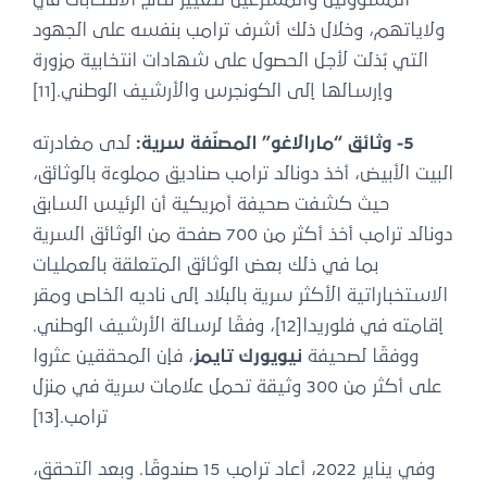
ولاياتهم، وخلال ذلك أشرف ترامب بنفسه على الجهود
التي بُذلت لأجل الحصول على شهادات انتخابية مزورة
وإرسالها إلى الكونجرس والأرشيف الوطني.[11]
5- وثائق “مارالاغو” المصنّفة سرية:
لدى مغادرته
البيت الأبيض، أخذ دونالد ترامب صناديق مملوءة بالوثائق،
حيث كشفت صحيفة أمريكية أن الرئيس السابق
دونالد ترامب أخذ أكثر من 700 صفحة من الوثائق السرية
بما في ذلك بعض الوثائق المتعلقة بالعمليات
الاستخباراتية الأكثر سرية بالبلاد إلى ناديه الخاص ومقر
إقامته في فلوريدا[12]، وفقًا لرسالة الأرشيف الوطني.
ووفقًا لصحيفة
نيويورك تايمز
، فإن المحققين عثروا
على أكثر من 300 وثيقة تحمل علامات سرية في منزل
ترامب.[13]
وفي يناير 2022، أعاد ترامب 15 صندوقًا. وبعد التحقق،