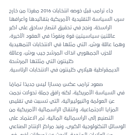
جاء ترامب قبل خوضه انتخابات 2016 مغردًا من خارج
سرب السياسة التقليدية الأمريكية بتقاليدها وأعرافها
الراسخة، ونجح في تحقيق انتصار ساحق على أكبر
عائلتين سياسيتين قوة ونفوذًا في العقود الأخيرة،
وهما عائلة بوش، التي مثلها في الانتخابات التمهيدية
للحزب الجمهوري آنذاك المرشح جيب بوش، وعائلة
كلينتون التي مثلتها المرشحة
الديمقراطية هيلاري كلينتون في الانتخابات الرئاسية.
صعود ترامب عكس مسارًا ليس جديدًا تمامًا
في السياسة الأمريكية، لكنه رافق جملة تحولات نجمت
عن العولمة والنيوليبرالية، التي تسببت في تقليص
المزايا الاجتماعية، وانتقال الرأسمالية الأمريكية من
التصنيع إلى الرأسمالية المالية، ثم الاعتماد على
الوسائل التكنولوجية الكبرى، ونبذ مراكز الإنتاج الصناعي
من الولايات المتحدة، للبحث عن تمركزات أخرى في