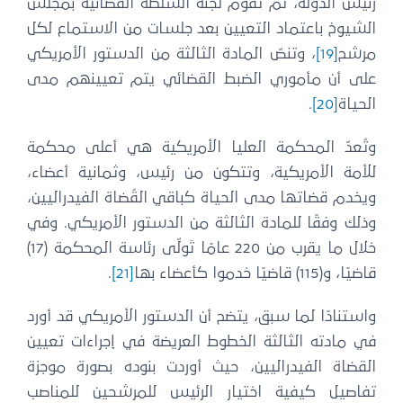
رئيس الدولة، ثم تقوم لجنة السلطة القضائية بمجلس
الشيوخ باعتماد التعيين بعد جلسات من الاستماع لكل
مرشح
[19]
، وتنصّ المادة الثالثة من الدستور الأمريكي
على أن مأموري الضبط القضائي يتم تعيينهم مدى
الحياة
[20]
.
وتُعدّ المحكمة العليا الأمريكية هي أعلى محكمة
للأمة الأمريكية، وتتكون من رئيس، وثمانية أعضاء،
ويخدم قضاتها مدى الحياة كباقي القُضاة الفيدراليين،
وذلك وفقًا للمادة الثالثة من الدستور الأمريكي. وفي
خلال ما يقرب من 220 عامًا تَولّى رئاسة المحكمة (17)
قاضيًا، و(115) قاضيًا خدموا كأعضاء بها
[21]
.
واستنادًا لما سبق، يتضح أن الدستور الأمريكي قد أورد
في مادته الثالثة الخطوط العريضة في إجراءات تعيين
القضاة الفيدراليين، حيث أوردت بنوده بصورة موجزة
تفاصيل كيفية اختيار الرئيس للمرشحين للمناصب