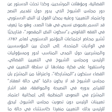
القضائية، ومؤهلات المرشحين، وكذا تحدّث الدستور عن
دور مجلس الشيوخ الذي يدور حول تقديم النصح
واعتماد التعيين؛ وعليه يمكن القول إن النصّ الدستوري
قد اتسم بغموض نسبي في هذا الصدد، وهو ما يُعرف
في الفقه القانوني بـ”سكوت النصّ المقصود”، فتاريخيًّا
تُشير محاضر اجتماعات المؤتمر الدستوري لعام 1787،
في الولايات المتحدة، إلى الجدل بين المؤسسين
والمشرعين حول المدى المناسب لدور ومسؤوليات
الرئيس ومجلس الشيوخ في التعيين القضائي،
واستقروا على فكرة مفادها أن سلطة التعيين في
القضاء ستكون بـ”المشاركة”، واعترافًا من المشرّع بأن
مجلس الشيوخ قد لا يكون دائمًا “في حالة انعقاد”
للقيام بدوره في النصيحة والموافقة، فقد أشار
المشرّع في النصوص المنظمة إلى إمكانية اعتماد
تعيينات الرئيس دون تصويت مجلس الشيوخ، ليحق
للرئيس بذلك التعيين منفردًا كاستثناء في حالة ما