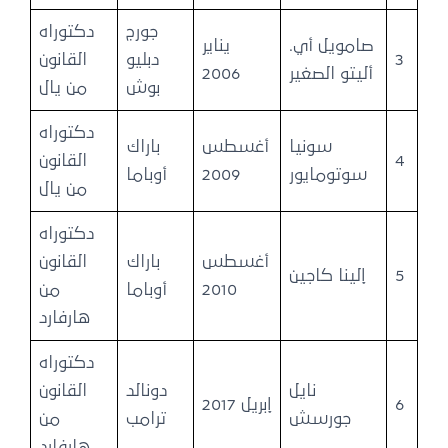
جورج
دكتوراه
صامويل أي.
يناير
3
دبليو
القانون
أليتو الصغير
2006
بوش
من يال
دكتوراه
سونيا
أغسطس
باراك
4
القانون
سوتومايور
2009
أوباما
من يال
دكتوراه
أغسطس
باراك
القانون
5
إلينا كاجين
2010
أوباما
من
هارفارد
دكتوراه
نايل
دونالد
القانون
6
إبريل 2017
جورسش
ترامب
من
هارفارد