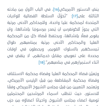
ينصّ الدستور الأمريكي
[16]
، في الباب الأول من مادته
الثالثة على
[17]
: “تُخوَّلُ السلطة القضائية للولايات
المتحدة لمحكمة عليا واحدة، وللمحاكم الأدنى مرتبة
التي يجوزُ للكونغرس أن يُصدر مرسومًا بإنشائها، وأن
يقوم فعلًا بإنشائها، ويحتفظ قُضاة كل من المحكمة
العليا والمحاكم الأدنى مرتبة بمناصبهم طوال
تمسكهم بالسلوك القويم، ويحصلون في أوقات
محددة على تعويض مقابل خدماتهم، لا ينقصُ في
أثناء استمرارهم في مناصبهم”.
[18]
ويُعيَّن قضاة المحكمة العليا وقضاة محكمة الاستئناف
وقضاة محكمة المقاطعة من قِبل الرئيس الأمريكي،
ويُعتمد التعيين من قِبل مجلس الشيوخ الأمريكي وفقًا
للدستور، حيث تتطلب أسماء المرشحين المحتملين
توصية أعضاء مجلس الشيوخ، وأحيانًا أعضاؤه من حزب