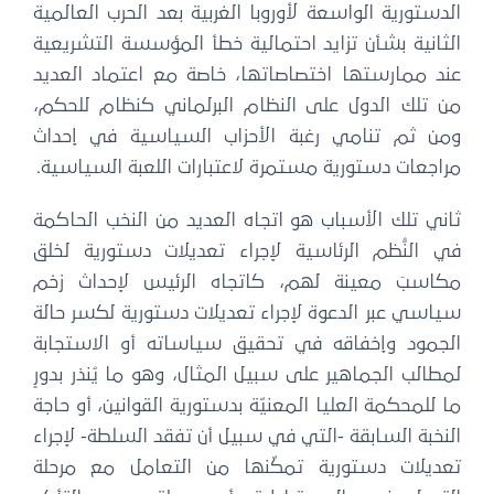
الدستورية الواسعة لأوروبا الغربية بعد الحرب العالمية
الثانية بشأن تزايد احتمالية خطأ المؤسسة التشريعية
عند ممارستها اختصاصاتها، خاصة مع اعتماد العديد
من تلك الدول على النظام البرلماني كنظام للحكم،
ومن ثم تنامي رغبة الأحزاب السياسية في إحداث
مراجعات دستورية مستمرة لاعتبارات اللعبة السياسية.
ثاني تلك الأسباب هو اتجاه العديد من النخب الحاكمة
في النُّظم الرئاسية لإجراء تعديلات دستورية لخلق
مكاسبَ معينة لهم، كاتجاه الرئيس لإحداث زخم
سياسي عبر الدعوة لإجراء تعديلات دستورية لكسر حالة
الجمود وإخفاقه في تحقيق سياساته أو الاستجابة
لمطالب الجماهير على سبيل المثال، وهو ما يُنذر بدورٍ
ما للمحكمة العليا المعنيّة بدستورية القوانين، أو حاجة
النخبة السابقة -التي في سبيل أن تفقد السلطة- لإجراء
تعديلات دستورية تمكّنها من التعامل مع مرحلة