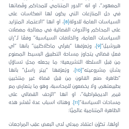
المعهود”، أو أنه “الدور المتنامي للمحاكم وقُضاتها
في حل المنازعات التي يكون لها انعكاسات على
السياسات العامة للدولة
[8]
، أو أنها “الاعتماد المتزايد
على المحاكم والأدوات القضائية في معالجة معضلات
السياسات العامة، والخلافات السياسية” وفقًا لـ”ران
هيرشيل”
[9]
، ويُعرّفها “بفرلي ماكلاكلين” بأنها “أي
فعل قضائي يتجاوز مساحة التطبيق البسيط المصنوع
من قِبل السلطة التشريعية؛ ما يجعله محل تساؤل
بشأن مشروعيته”
[10]
، ويُعرّفها “بيتر راسل” بأنها
“ظاهرة صنع القانون من قِبل قضاة غير منتخَبين
بطبيعتهم، ولا يخضعون للمحاسبة، وهو ما يتعارض مع
قيم الديمقراطية”، أو أنها “الزحف القضائي على
مساحات السياسة”
[11]
. وهناك أسباب عدة تُفسِّر هذه
الظاهرة المتنامية عالميًّا:
أولها، تكوّن اعتقاد مبدئي لدى البعض عقِب المراجعات