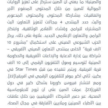
والصينية؛ ما يعني أن الصين ستركز على تعزيز الروايات
الموالية للصين من خلال المحتوى المدفوع الأجر
واتفاقيات مشاركة المحتوى والمحتوى المدعوم
والبث. حدد المنتدى 4 مجالات لتعزيز التعاون: البث
المشترك للبرامج، وإنشاء الأفلام الوثائقية، وابتكار
البرامج، والتعاون الإعلامي الجديد. علاوة على ذلك، يركز
الحزب الشيوعي الصيني على استكمال “مشروع 10
آلاف قرية” الخاص بمنتدى التعاون الصيني الأفريقي –
شراكة بين إدارة الدعاية والإذاعات الأفريقية والحكومة
الصينية لتوسيع وصول التلفزيون الرقمي إلى 10 آلاف
قرية أفريقية. ويتم تنفيذه من قبل Star Times في
بكين، ثاني أكبر موفر للتلفزيون الرقمي في أفريقيا[22].
ومع انتشار فيروس كورونا بشكل كبير في دول
القرن[23]، عملت الصين على أن تروج للدبلوماسية
الصحية، عبر دعم الشركاء الأفريقيين من خلال علاقات
بين الأطباء الصينين وملايين الأفارقة في مجال الصحة،