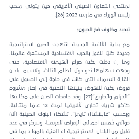
لمنتدى التعاون الصيني الأفريقي حين يتولى منصب
رئيس الوزراء في مارس 2023 [26].
تبديد مخاوف فخ الديون:
مع بداية الألفية الجديدة انتهجت الصين استراتيجية
جديدة كليًا للفوز بالحرب الاقتصادية المستعرة عالميًا.
وما إن دخلت بكين صراع الهيمنة الاقتصادية، حتى
وجهت سهامها نحو دول العالم الثالث، ولاسيما بلدان
القارة السمراء التي كانت في حاجة إلى الحصول على
قروض بكين للنهوض ببنيتها التحتية في إطار مشروع
“الحزام والطريق”[27]. وقد حافظت الصين على مكانتها
كأكبر شريك تجاري لأفريقيا لمدة 13 عامًا متتالية.
وبحسب “فايننشال تايمز”، تشكل البنوك الصينية الآن
حوالي خُمس إجمالي الإقراض لأفريقيا، ويتركز في عدد
قليل من البلدان الاستراتيجية أو الغنية بالموارد بما في