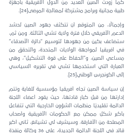
كما زودت الصين العديد من الدول الأفريقية بأجهزة
طبية مجانية وبرامج مشتركة لمعالجة المرضى[24].
وإجمالًا، من المتوقع أن تتكثف جهود الصين لحشد
الدعم الأفريقي خلال فترة ولاية تشي الثالثة. ومن ثم،
ستضاعف بكين من جهودها لتوسيع “دائرة الأصدقاء”
في أفريقيا لمواجهة الولايات المتحدة، والتحقق من
مساعي الصين، و”الحفاظ على قوة التشكيل”، وهي
العبارة التي استخدمها تشي في تقريره السياسي
إلى الكونجرس الوطني[25].
إن سياسة الصين تجاه أفريقيا مؤسسية للغاية وتتم
إدارتها من قبل كبار قادتها، حيث يقود أعضاء اللجنة
الدائمة تقليديًا منظمات الشؤون الخارجية التي تتفاعل
بأكبر شكل ممكن مع الحكومات الأفريقية وأصحاب
المصلحة من الأفارقة. وسيشرف لي تشيانغ، ثاني أكبر
قائد في اللجنة الدائمة الجديدة، على 36 وكالة منفذة