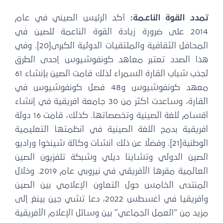
تمدد القوة الناعـمة:
أكد الرئيس الصيني في عام
2014 على ضرورة زيادة القوة الناعمة للصين في
المحافل الثقافية والملتقيات الدولية الكبرى[20]. وفي
هذا الصدد تعتبر معاهد كونفوشيوس إحدى الطرق
لجذب شباب القارة السمراء لذلك قامت الصين بإنشاء 61
معهد كونفوشيوس و48 فصل كونفوشيوس في
القارة، وساعدت أكثر من 30 جامعة أفريقية في إنشاء
أقسام للغة الصينية وتخصصاتها. كذلك، قامت 16 دولة
أفريقية بدمج اللغة الصينية في أنظمتها التعليمية
الوطنية[21]. وفضلًا عن ذلك أنشأت وكالة شينخوا وراديو
الصين الدولي وتشاينا ديلي وشبكة تلفزيون الصين
العالمية مقرها الأفريقي في نيروبي عام 2019. وخلال
المنتدى الخامس حول التعاون الإعلامي بين الصين
وأفريقيا في أغسطس 2022، دعا تشي جين بينغ إلى
مزيد من “العمل الجماعي” بين وسائل الإعلام الأفريقية