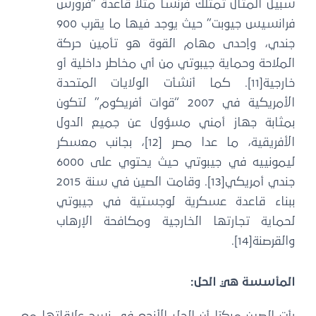
سبيل المثال تمتلك فرنسا مثلًا قاعدة “فرورس
فرانسيس جيوبت” حيث يوجد فيها ما يقرب 900
جندي، وإحدى مهام القوة هو تأمين حركة
الملاحة وحماية جيبوتي من أي مخاطر داخلية أو
خارجية[11]. كما أنشأت الولايات المتحدة
الأمريكية في 2007 “قوات أفريكوم” لتكون
بمثابة جهاز أمني مسؤول عن جميع الدول
الأفريقية، ما عدا مصر [12]، بجانب معسكر
ليمونييه في جيبوتي حيث يحتوي على 6000
جندي أمريكي[13]. وقامت الصين في سنة 2015
ببناء قاعدة عسكرية لوجستية في جيبوتي
لحماية تجارتها الخارجية ومكافحة الإرهاب
والقرصنة[14].
المأسسة هي الحل: