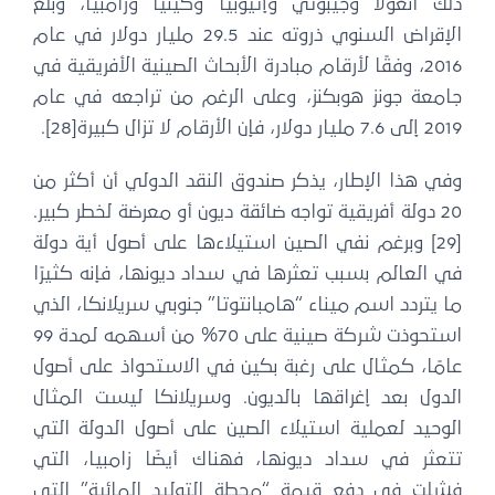
ذلك أنغولا وجيبوتي وإثيوبيا وكينيا وزامبيا، وبلغ
الإقراض السنوي ذروته عند 29.5 مليار دولار في عام
2016، وفقًا لأرقام مبادرة الأبحاث الصينية الأفريقية في
جامعة جونز هوبكنز، وعلى الرغم من تراجعه في عام
2019 إلى 7.6 مليار دولار، فإن الأرقام لا تزال كبيرة[28].
وفي هذا الإطار، يذكر صندوق النقد الدولي أن أكثر من
20 دولة أفريقية تواجه ضائقة ديون أو معرضة لخطر كبير.
[29] وبرغم نفي الصين استيلاءها على أصول أية دولة
في العالم بسبب تعثرها في سداد ديونها، فإنه كثيرًا
ما يتردد اسم ميناء “هامبانتوتا” جنوبي سريلانكا، الذي
استحوذت شركة صينية على 70% من أسهمه لمدة 99
عامًا، كمثال على رغبة بكين في الاستحواذ على أصول
الدول بعد إغراقها بالديون. وسريلانكا ليست المثال
الوحيد لعملية استيلاء الصين على أصول الدولة التي
تتعثر في سداد ديونها، فهناك أيضًا زامبيا، التي
فشلت في دفع قيمة “محطة التوليد المائية” التي