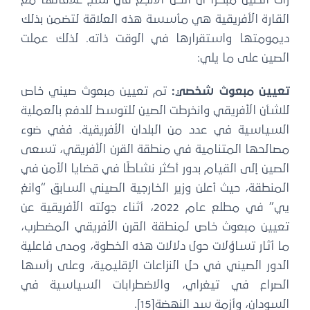
رأت الصين مبكرًا أن الحل الأنجع في نسج علاقاتها مع
القارة الأفريقية هي مأسسة هذه العلاقة لتضمن بذلك
ديمومتها واستقرارها في الوقت ذاته. لذلك عملت
الصين على ما يلي:
تعيين مبعوث شخصي:
تم تعيين مبعوث صيني خاص
للشأن الأفريقي وانخرطت الصين للتوسط للدفع بالعملية
السياسية في عدد من البلدان الأفريقية. ففي ضوء
مصالحها المتنامية في منطقة القرن الأفريقي، تسعى
الصين إلى القيام بدور أكثر نشاطًا في قضايا الأمن في
المنطقة، حيث أعلن وزير الخارجية الصيني السابق “وانغ
يي” في مطلع عام 2022، أثناء جولته الأفريقية عن
تعيين مبعوث خاص لمنطقة القرن الأفريقي المضطرب،
ما أثار تساؤلات حول دلالات هذه الخطوة، ومدى فاعلية
الدور الصيني في حل النزاعات الإقليمية، وعلى رأسها
الصراع في تيغراي، والاضطرابات السياسية في
السودان، وأزمة سد النهضة[15].