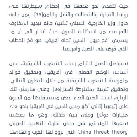
حيث تتقدم نحو هدفها في إحكام سيطرتها على
روابط التجارة والاتصالات والنقل والأمن[35]. ومن جانبه
حاول وزير الخارجية الصيني تشين جانغ تبديد المخاوف
الأفريقية من إشكالية الديون، حيث أشار إلى أن ما
يسمى “فخ ديون” الصين تجاه أفريقيا هو فخ الخطاب
الذي فُرض على الصين وأفريقيا.
ستواصل الصين احترام رغبات الشعوب الأفريقية، على
أساس الوضع الفعلي في أفريقيا، وتحقيق فوائد
ملموسة للشعوب الأفريقية من خلال التعاون الثنائي،
وتحقيق تنمية مشتركة أفضل[36]. وعلى هامش تلك
الزيارة، أعلنت الصين إلغاء بعض مستحقاتها من الديون
على إثيوبيا (ثاني أكبر مَدين للصين في أفريقيا بنحو 7.13
مليارات دولار) وعلى بنين كذلك، وهو ما يعكس
سعيها المستمر في دحض نظرية التهديد الصيني
China Threat Theory التي يروج لها الغرب واتهامها