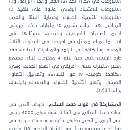
مشروعات في مجال الحد من الفقر ومجال الزراعة، و10
مشروعات للاقتصاد الرقمي، علاوة على تنفيذ 10
مشروعات للتنمية الخضراء وحماية البيئة والعمل
المناخي. هذا بجانب تقديم 10 مليارات دولار أمريكي
لدعم الصادرات الأفريقية، وتشجيع شركاتها على
استثمار مبلغ مماثل في أفريقيا في السنوات الثلاث
المقبلة. وبالإضافة إلى البرامج والمبادرات السابقة، فقد
طرح الرئيس شي جين بينغ 4 مقترحات لبناء مجتمع
مصير مشترك صيني- أفريقي في العصر الجديد، وهي:
مكافحة كوفيد- 19 عبر التضامن، وتعميق التعاون
العملي، وتعزيز التنمية الخضراء، والتمسك بالإنصاف
والعدالة[17].
المشاركة في قوات حفظ السلام:
انخرطت الصين في
قوات حفظ السلام في القارة بقوة قوام 4000 جندي
على الرغم أن الصين تعارض فكرة وجود قوات خارجية في
دول أخرى وتعتبره تدخلًا في الشأن الداخلي[18]. وتُعتبر