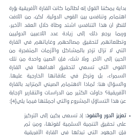
بداية يمكننا القول إنه لطالما كانت القارة الأفريقية بؤرة
اهتمام وتنافس بين القوى الدولية. لكن، من اللافت
للنظر أن هذا التنافس اشتد وطأة خلال العقد الأخير،
وربما يرجع ذلك إلى زيادة عدد اللاعبين الدوليين
وتطلعاتهم لتحقيق مصالحهم وغاياتهم في القارة
التي لا تزال تزخر بالمشاكل والأزمات المتفجرة من
الحين إلى الآخر. وبلا شك، فإن الصين واحدة من تلك
القوى التي تسعي لتحقيق أهدافها في القارة
السمراء، بل وتركز في علاقاتها الخارجية عليها.
والسؤال هنا: لماذا الاهتمام الصيني المتزايد بالقارة
الأفريقية؟ حاولت الكثير من الدراسات والتقارير الإجابة
عن هذا التساؤل المشروع والتي أجملتها فيما يلي[4]:
تعزيز الدور والنفوذ:
إذ تسعى بكين إلى التركيز
على تحقيق التنمية السلمية لقوتها، ومن ثم
فإن الجهود التي تبذلها في القارة الأفريقية