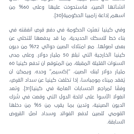
أنشأتها الصين، فاستحوذت عليها وعلى 60% من
أسهم إذاعة زامبيا الحكومية[30].
وفي كينيا تعثرت الحكومة في دفع قرض أنفقته في
بناء خط للسكك الحديدية، ما قد يدفعها للتخلي عن
بعض أصولها. مع امتلاك الصين حوالي 72% من ديون
كينيا الخارجية التي تبلغ 50 مليار دولار. وعلى مدى
السنوات القليلة المقبلة، من المتوقع أن تدفع كينيا 60
مليار دولار لبنك الصين، “إكسيم” وحده. ويمكن أن
يُفقد ميناء مومباسا، إذا تخلفت كينيا عن سداد القرض،
وفقًا لمراجع الحسابات العامة في كينيا[31]. وتعد
أنغولا الأسوأ على لائحة الدول التي وقعت في شَرَك
الديون الصينية، وتدين بما يقرب من 5% من دخلها
القومي للصين لدفع الفوائد وسداد أصل القروض
السابقة.