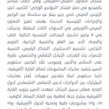
منتدى التعاون الصيني-الأفريقي، وفي خطاب مباشر
بالفيديو في حفل افتتاح “المؤتمر الوزاري” الثامن، أعلن
الرئيس الصيني شي جين بينغ عن سلسلة من البرامج
والإجراءات الرئيسية الجديدة بهدف تعزيز التعاون
الصيني-الأفريقي في السنوات الثلاث المقبلة. وتمثّلت
في 9 برامج تشمل المجالات الرئيسية التالية: الطب
والصحة، الحد من الفقر والتنمية الزراعية، الترويج
التجاري، تشجيع الاستثمار، الابتكار الرقمي، التنمية
الخضراء، بناء القدرات، التبادل الثقافي والشعبي، علاوة
على السلام والأمن. وبموجب تلك البرامج، ستقوم
الصين بتنفيذ عشرات المشروعات لصالح القارة الأفريقية،
كما ستقوم أيضًا بتقديم تمويلات تُقدّر بعشرات
المليارات من الدولارات لدعم التعافي الاقتصادي لدول
القارة. فعلى سبيل المثال، تعهدت الصين بتزويد القارة
الأفريقية بمليار جرعة إضافية من اللقاح المضاد لكوفيد-
19، و10 مشروعات طبية وصحية للدول الأفريقية، و10