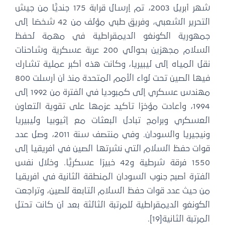
شهر أبريل 2003، تم إرسال قرابة 175 جنديًّا من جيش
التحرير الشعبي، وفريق طبي مؤلف من 42 شخصًا إلى
جمهورية الكونغو الديمقراطية في مهمة لحفظ
السلام مجهزين بحوالي 200 عربة عسكرية وشاحنات
نقل المياه إلى ليبيريا، وكانت هذه أكبر عملية تشارك
فيها الصين تحت لواء الأمم المتحدة منذ أن أرسلت 800
مهندس عسكري إلى كمبوديا في الفترة من 1992 إلى
1994، وأعادت مؤخرًا تأكيد عزمها على تقوية التعاون
العسكري وبرامج تبادل البعثات مع إثيوبيا وليبيريا
ونيجيريا والسودان. وفي منتصف سنة 2011، وصل عدد
قوات حفظ السلام التي نشرتها الصين في أفريقيا إلى
1550 فرقة شرطية و42 خبيرًا عسكريًّا. وخلال نفس
الفترة أصبح جنوب السودان المنطقة الثانية في أفريقيا
من حيث عدد قوات حفظ السلام التابعة للصين، وتراجعت
الكونغو الديمقراطية للمرتبة الثالثة بعد أن كانت تحتل
المرتبة الثانية[19].