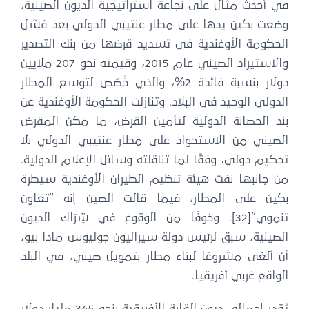
في أحدث مثال على نجاعة استراتيجية الديون الصينية،
وضعت بكين يدها على مطار عنتيبي الدولي بعد فشل
الحكومة الأوغندية في تسديد قرضها من بنك التصدير
والاستيراد الصيني عام 2015، وقيمته نحو 207 ملايين
دولار بنسبة فائدة 2%، والذي خُصّص لتوسع المطار
الدولي الوحيد في البلاد. وتنازلت الحكومة الأوغندية عن
بند الحصانة الدولية لتأمين القرض، ما مكن المقرض
الصيني من الاستحواذ على مطار عنتيبي الدولي بلا
تحكيم دولي، وفقًا لما تناقلته وسائل الإعلام الدولية.
من جانبها نفت هيئة تنظيم الطيران الأوغندية سيطرة
بكين على المطار، فيما قالت الصين إنه “تعاون
تنموي”[32]. وخوفًا من الوقوع في شِرَاك الديون
الصينية، سبق لرئيس دولة سيراليون جوليوس مادا بيو،
أن ألغى مشروعًا لبناء مطار بتمويل صيني، في البلد
الواقع غربي أفريقيا.