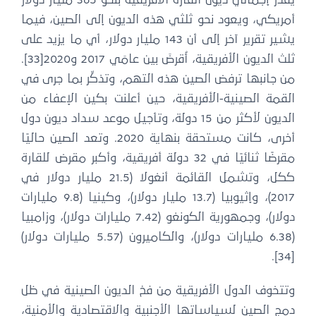
يُقدر إجمالي ديون القارة الأفريقية بنحو 365 مليار دولار
أمريكي، ويعود نحو ثلثي هذه الديون إلى الصين، فيما
يشير تقرير آخر إلى أن 143 مليار دولار، أي ما يزيد على
ثلث الديون الأفريقية، أُقرضَ بين عامَي 2017 و2020[33].
من جانبها ترفض الصين هذه التهم، وتذكِّر بما جرى في
القمة الصينية-الأفريقية، حين أعلنت بكين الإعفاء من
الديون لأكثر من 15 دولة، وتأجيل موعد سداد ديون دول
أخرى، كانت مستحقة بنهاية 2020. وتعد الصين حاليًا
مقرضًا ثنائيًا في 32 دولة أفريقية، وأكبر مقرض للقارة
ككل، وتشمل القائمة أنغولا (21.5 مليار دولار في
2017)، وإثيوبيا (13.7 مليار دولار)، وكينيا (9.8 مليارات
دولار)، وجمهورية الكونغو (7.42 مليارات دولار)، وزامبيا
(6.38 مليارات دولار)، والكاميرون (5.57 مليارات دولار)
[34].
وتتخوف الدول الأفريقية من فخ الديون الصينية في ظل
دمج الصين لسياساتها الأجنبية والاقتصادية والأمنية،