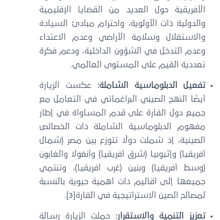
الأفريقية حول العديد من القضايا الإقليمية
والدولية ذات الأولوية، واحترام مبادئ السيادة
والاستقلال وسلامة الأراضي وعدم الاعتداء
وعدم التدخل في الشؤون الداخلية، ودعم فكرة
تعددية القيم على المستوى العالمي.
تفعيل الدبلوماسية الشاملة:
عكست الزيارة
أيضًا النهج الصيني البراغماتي في التعامل مع
جميع دول القارة على قدم المساواة في إطار
مفهوم الدبلوماسية الشاملة ذات الخصائص
الصينية، إذ شملت دولًا تتوزع بين مصر (شمال
أفريقيا) وإثيوبيا (شرق أفريقيا) وأنغولا والغابون
(وسط أفريقيا) وبنين (غرب أفريقيا)، وتنتمي
جميعها إلى أقاليم ذات أهمية حيوية بالنسبة
لمصالح الصين الاستراتيجية في القارة[3].
تعزيز التنمية والاستقرار:
حملت الزيارة رسالة