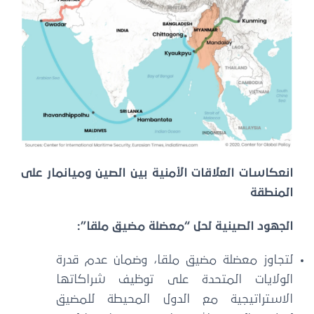
انعكاسات العلاقات الأمنية بين الصين وميانمار على
المنطقة
الجهود الصينية لحل “معضلة مضيق ملقا”:
لتجاوز معضلة مضيق ملقا، وضمان عدم قدرة
الولايات المتحدة على توظيف شراكاتها
الاستراتيجية مع الدول المحيطة للمضيق