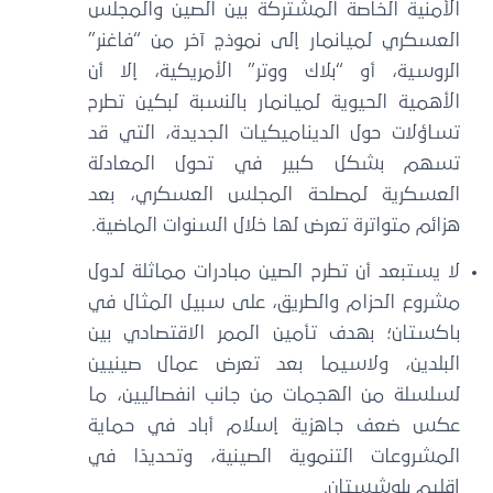
الأمنية الخاصة المشتركة بين الصين والمجلس
العسكري لميانمار إلى نموذج آخر من “فاغنر”
الروسية، أو “بلاك ووتر” الأمريكية، إلا أن
الأهمية الحيوية لميانمار بالنسبة لبكين تطرح
تساؤلات حول الديناميكيات الجديدة، التي قد
تسهم بشكل كبير في تحول المعادلة
العسكرية لمصلحة المجلس العسكري، بعد
هزائم متواترة تعرض لها خلال السنوات الماضية.
لا يستبعد أن تطرح الصين مبادرات مماثلة لدول
مشروع الحزام والطريق، على سبيل المثال في
باكستان؛ بهدف تأمين الممر الاقتصادي بين
البلدين، ولاسيما بعد تعرض عمال صينيين
لسلسلة من الهجمات من جانب انفصاليين، ما
عكس ضعف جاهزية إسلام أباد في حماية
المشروعات التنموية الصينية، وتحديدًا في
إقليم بلوشستان.