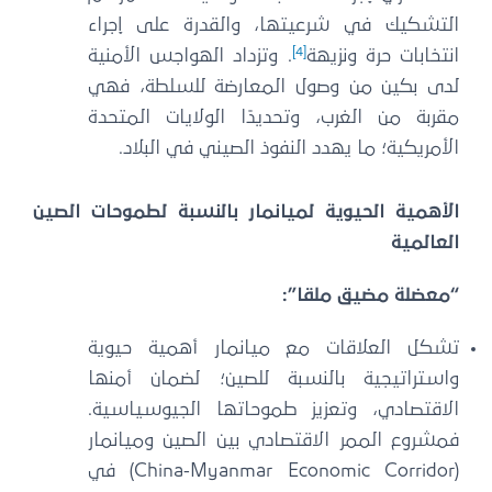
التشكيك في شرعيتها، والقدرة على إجراء
[4]
انتخابات حرة ونزيهة
. وتزداد الهواجس الأمنية
لدى بكين من وصول المعارضة للسلطة، فهي
مقربة من الغرب، وتحديدًا الولايات المتحدة
الأمريكية؛ ما يهدد النفوذ الصيني في البلاد.
الأهمية الحيوية لميانمار بالنسبة لطموحات الصين
العالمية
“معضلة مضيق ملقا”:
تشكل العلاقات مع ميانمار أهمية حيوية
واستراتيجية بالنسبة للصين؛ لضمان أمنها
الاقتصادي، وتعزيز طموحاتها الجيوسياسية.
فمشروع الممر الاقتصادي بين الصين وميانمار
(China-Myanmar Economic Corridor) في