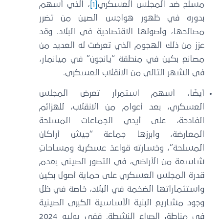
مسلح ضد المجلس العسكري
[1]
، الذي أسهم
بدوره في ظهور هواجس الصين من تضرر
مصالحها، وأصولها الاقتصادية في البلاد. وقد
عزز من ذلك الهجوم الذي تعرضت له العديد من
مصانع بكين في منطقة “يانجون” في ميانمار،
في الشهر التالي من الانقلاب العسكري.
أيضًا، أسهم استمرار تعرض المجلس
العسكري، بعد أعوام من الانقلاب، للهزائم
الفادحة، على أيدي الجماعات المسلحة
المعارضة، وأبرزها جماعة “جيش أراكان
المسلحة”، وخسارته قواعدَ عسكرية ومساحاتٍ
شاسعة من الأراضي، في التصور الصيني بعدم
قدرة المجلس العسكري على حماية أصول بكين
واستثماراتها الضخمة في البلاد، خاصة في ظل
وجود مشاريع البنية الأساسية الكبرى الصينية
في مناطق الصراع النشطة. ففي يوليو 2024