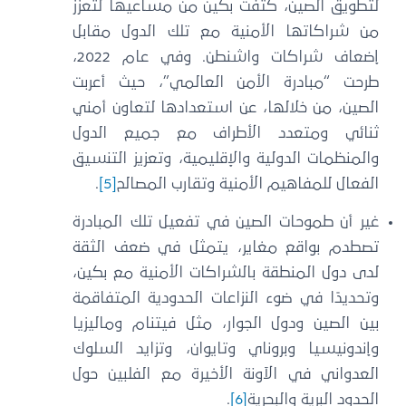
لتطويق الصين، كثفت بكين من مساعيها لتعزز
من شراكاتها الأمنية مع تلك الدول مقابل
إضعاف شراكات واشنطن. وفي عام 2022،
طرحت “مبادرة الأمن العالمي”، حيث أعربت
الصين، من خلالها، عن استعدادها لتعاون أمني
ثنائي ومتعدد الأطراف مع جميع الدول
والمنظمات الدولية والإقليمية، وتعزيز التنسيق
الفعال للمفاهيم الأمنية وتقارب المصالح
[5]
.
غير أن طموحات الصين في تفعيل تلك المبادرة
تصطدم بواقع مغاير، يتمثل في ضعف الثقة
لدى دول المنطقة بالشراكات الأمنية مع بكين،
وتحديدًا في ضوء النزاعات الحدودية المتفاقمة
بين الصين ودول الجوار، مثل فيتنام وماليزيا
وإندونيسيا وبروناي وتايوان، وتزايد السلوك
العدواني في الآونة الأخيرة مع الفلبين حول
الحدود البرية والبحرية
[6]
.