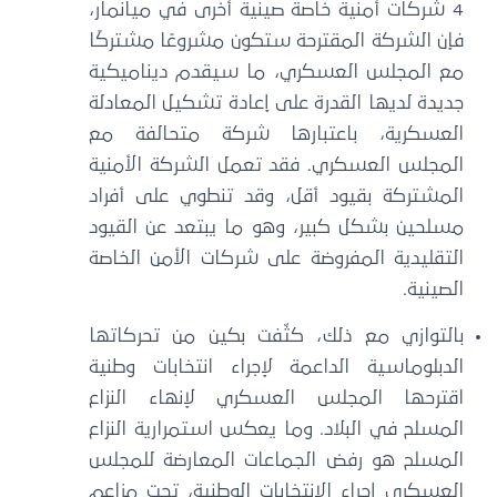
4 شركات أمنية خاصة صينية أخرى في ميانمار،
فإن الشركة المقترحة ستكون مشروعًا مشتركًا
مع المجلس العسكري، ما سيقدم ديناميكية
جديدة لديها القدرة على إعادة تشكيل المعادلة
العسكرية، باعتبارها شركة متحالفة مع
المجلس العسكري. فقد تعمل الشركة الأمنية
المشتركة بقيود أقل، وقد تنطوي على أفراد
مسلحين بشكل كبير، وهو ما يبتعد عن القيود
التقليدية المفروضة على شركات الأمن الخاصة
الصينية.
بالتوازي مع ذلك، كثّفت بكين من تحركاتها
الدبلوماسية الداعمة لإجراء انتخابات وطنية
اقترحها المجلس العسكري لإنهاء النزاع
المسلح في البلاد. وما يعكس استمرارية النزاع
المسلح هو رفض الجماعات المعارضة للمجلس
العسكري إجراء الانتخابات الوطنية، تحت مزاعم