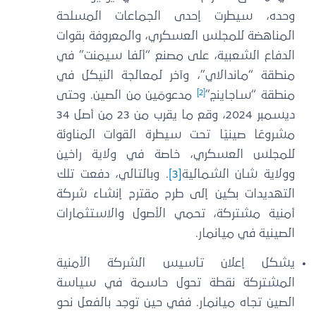
وحده، سيطرت إحدى الجماعات المسلحة
المناهضة للمجلس العسكري، والمعروفة بقوات
الدفاع الشعبية، على مصنع “ألفا سيمنت” في
منطقة “ماندالاي”، وآخر لمعالجة النيكل في
[2]
منطقة “ساجاينج”
مدعومَين من الصين. وحتى
ديسمبر 2024، وقع ما يقرب من 23 من أصل 34
مشروعًا صينيًا تحت سيطرة القوات المناوئة
للمجلس العسكري، خاصة في ولاية راخين
وولاية شان الشمالية
[3]
. وبالتالي، دفعت تلك
التهديدات بكين إلى طرح مقترح إنشاء شركة
أمنية مشتركة، تحمي الأصول والاستثمارات
الصينية في ميانمار.
يشكل إعلان تأسيس الشركة الأمنية
المشتركة نقطة تحول حاسمة في سياسة
الصين تجاه ميانمار. ففي حين توجد بالفعل نحو