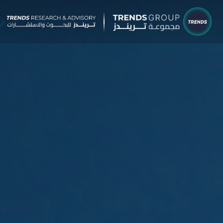
شركات م
البحوث 
نبذ
الب
الإ
التق
الآر
جائ
الخ