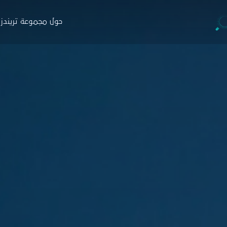
حول مجموعة تريندز
جموعة تريندز
والاستشارات
التدريب
البار
ة
نبذة
ن
حوث
البرامج
ا
صدارات
منصة نخبة الخبراء
خ
ارير
التسجيل
ط
اء
زة تريندز هاب
دمات الاستشارية