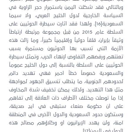
بالتالي فقد شكلت اليمن باستمرار حجر الزاوية في
لسياسة الخارجية لدول الخليج العربي، ولا سيما
السعودية[16]. ولهذا فقد أثارت سيطرة الحوثيين على
السلطة عام 2015 من قِبل مجموعة مرتبطة ارتباطاً
يقاً بإيران، قلقاً دولياً وإقليمياً كبيراً، وما زالت هذه
لأزمة التي تسبب بها الحوثيون مستمرة بسبب
عنتهم ورفضهم التفاوض لإنهاء الحرب. وتمثل سيطرة
حوثيين على السلطة بالنسبة إلى دول الخليج عموماً
السعودية خصوصاً خطاً أحمر فهي تهديد دائم
حدودهم الجنوبية، ما يتطلب تنسيق الجهود لمواجهة
ثل هذا التهديد. ولذلك يمكن تخفيف شدة المخاوف
ذا ما توصلت مختلف الأطراف ذات العلاقة إلى تفاهم
لى أن حكومة صنعاء ستبقى في أيدٍ صديقة،
ستكون حدود السعودية والدول الأخرى في المنطقة
منة، ولن يهدد الإيرانيون أو وكلاؤهم مصالح هذه
دول في اليمن[17].