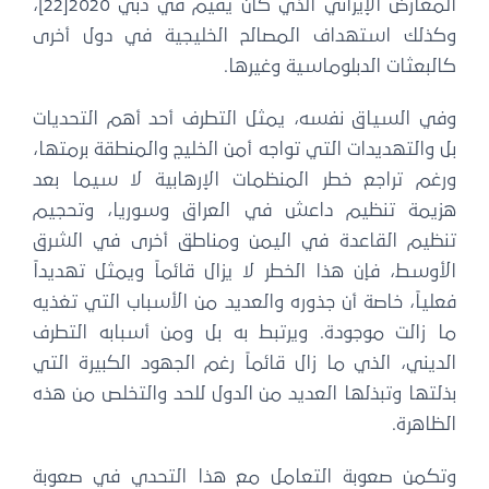
المعارض الإيراني الذي كان يقيم في دبي 2020[22]،
كذلك استهداف المصالح الخليجية في دول أخرى
لبعثات الدبلوماسية وغيرها.
في السياق نفسه، يمثل التطرف أحد أهم التحديات
 والتهديدات التي تواجه أمن الخليج والمنطقة برمتها،
رغم تراجع خطر المنظمات الإرهابية لا سيما بعد
زيمة تنظيم داعش في العراق وسوريا، وتحجيم
نظيم القاعدة في اليمن ومناطق أخرى في الشرق
أوسط، فإن هذا الخطر لا يزال قائماً ويمثل تهديداً
لياً، خاصة أن جذوره والعديد من الأسباب التي تغذيه
ا زالت موجودة. ويرتبط به بل ومن أسبابه التطرف
ديني، الذي ما زال قائماً رغم الجهود الكبيرة التي
لتها وتبذلها العديد من الدول للحد والتخلص من هذه
ظاهرة.
تكمن صعوبة التعامل مع هذا التحدي في صعوبة