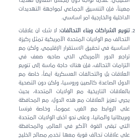
خليجي. عندما تواجه دول مجلس التعاون تهديداً
يناً، فإن التنسيق الجماعي لمواجهة التهديدات
داخلية والخارجية أمر أساسي.
ويع الشراكات وبناء التحالفات:
لا شك أن علاقات
تحالف مع الولايات المتحدة الأمريكية تمثل ركيزة
ساسية في تحقيق الاستقرار الإقليمي. ولكن مع
راجع الدور الأمريكي الذي صاحبه ضعف في
تزامات التحالف، فإن هناك حاجة ماسة إلى تنويع
علاقات بل والتحالفات العسكرية أيضاً، خاصة مع
دول الصاعدة كالصين وروسيا، ولكن دون التضحية
لعلاقات التاريخية مع الولايات المتحدة، بحيث
ري تعزيز العلاقات مع هذه الدول، مع المحافظة
لى الروابط مع الغرب عموماً، وخاصة فرنسا
ريطانيا وألمانيا، وعلى نحو أخَصّ الولايات المتحدة
لتي تبقى القوة الأكبر في العالم، والمحافظة
لى علاقات تحالف قوية معها تخدم مصالح الخليج