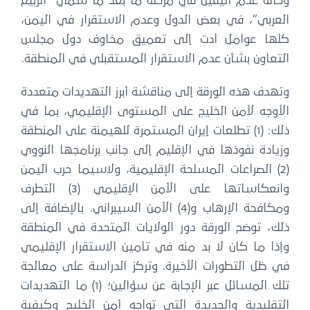
حالة عدم اليقين في مرحلة ما بعد ما سمي “الربيع
لعربي”، في بعض الدول وعدم الاستقرار في اليمن،
لها عوامل أدت إلى تعميق مخاوف دول مجلس
لتعاون بشأن عدم الاستقرار المستقبلي في المنطقة.
هدف هذه الورقة إلى مناقشة أبرز التهديدات متعددة
لأوجه لأمن الخليج على المستوى الإقليمي، بما في
ذلك: (1) تطلعات إيران المستمرة للهيمنة على المنطقة
يادة نفوذها في الإقليم إلى جانب برنامجها النووي
(2) الصراعات المسلحة الإقليمية، ولاسيما حرب اليمن
وانعكاساتها على الأمن الإقليمي (3) التطرف
ومكافحة الإرهاب و(4) الأمن السيبراني. بالإضافة إلى
لك، توضح الورقة دور الولايات المتحدة في المنطقة
ذا ما كان لا بد منه في تأمين الاستقرار الإقليمي
ي ظل التطورات الأخيرة. وتركز الدراسة على معالجة
تلك المسائل عبر الإجابة عن سؤالين؛ (1) ما التهديدات
لتقليدية والجديدة التي تواجه أمن الخليج وكيفية