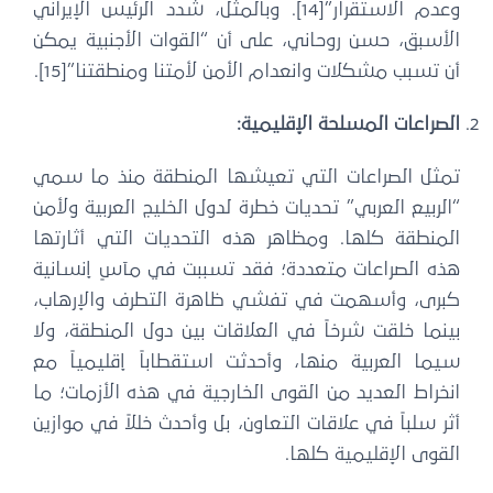
وعدم الاستقرار”[14]. وبالمثل، شدد الرئيس الإيراني
لأسبق، حسن روحاني، على أن “القوات الأجنبية يمكن
 تسبب مشكلات وانعدام الأمن لأمتنا ومنطقتنا”[15].
صراعات المسلحة الإقليمية:
مثل الصراعات التي تعيشها المنطقة منذ ما سمي
لربيع العربي” تحديات خطرة لدول الخليج العربية ولأمن
لمنطقة كلها. ومظاهر هذه التحديات التي أثارتها
ذه الصراعات متعددة؛ فقد تسببت في مآسٍ إنسانية
برى، وأسهمت في تفشي ظاهرة التطرف والإرهاب،
نما خلقت شرخاً في العلاقات بين دول المنطقة، ولا
يما العربية منها، وأحدثت استقطاباً إقليمياً مع
خراط العديد من القوى الخارجية في هذه الأزمات؛ ما
ر سلباً في علاقات التعاون، بل وأحدث خللاً في موازين
قوى الإقليمية كلها.