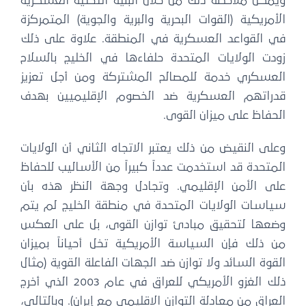
يمكن ملاحظة ذلك من خلال البنية التحتية العسكرية
أمريكية (القوات البحرية والبرية والجوية) المتمركزة
ي القواعد العسكرية في المنطقة. علاوة على ذلك
ودت الولايات المتحدة حلفاءها في الخليج بالسلاح
لعسكري خدمة للمصالح المشتركة ومن أجل تعزيز
دراتهم العسكرية ضد الخصوم الإقليميين بهدف
حفاظ على ميزان القوى.
لى النقيض من ذلك يعتبر الاتجاه الثاني أن الولايات
متحدة قد استخدمت عدداً كبيراً من الأساليب للحفاظ
لى الأمن الإقليمي. وتجادل وجهة النظر هذه بأن
ياسات الولايات المتحدة في منطقة الخليج لم يتم
ضعها لتحقيق مبادئ توازن القوى، بل على العكس
ن ذلك فإن السياسة الأمريكية تخل أحياناً بميزان
قوة السائد ولا توازن ضد الجهات الفاعلة القوية (مثال
ذلك الغزو الأمريكي للعراق في عام 2003 الذي أخرج
عراق من معادلة التوازن الإقليمي مع إيران). وبالتالي،