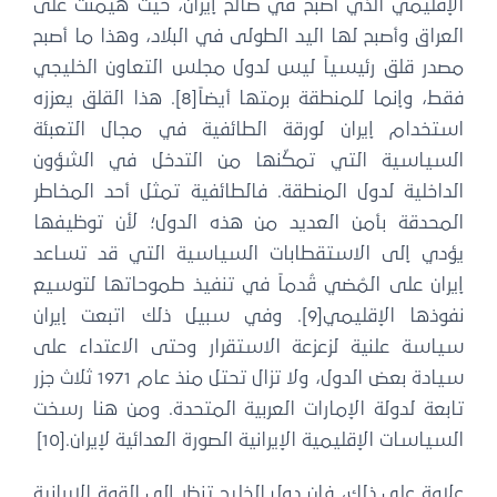
لإقليمي الذي أصبح في صالح إيران، حيث هيمنت على
عراق وأصبح لها اليد الطولى في البلاد، وهذا ما أصبح
صدر قلق رئيسياً ليس لدول مجلس التعاون الخليجي
فقط، وإنما للمنطقة برمتها أيضاً[8]. هذا القلق يعززه
ستخدام إيران لورقة الطائفية في مجال التعبئة
لسياسية التي تمكّنها من التدخل في الشؤون
داخلية لدول المنطقة. فالطائفية تمثل أحد المخاطر
لمحدقة بأمن العديد من هذه الدول؛ لأن توظيفها
ؤدي إلى الاستقطابات السياسية التي قد تساعد
يران على المُضي قُدماً في تنفيذ طموحاتها لتوسيع
نفوذها الإقليمي[9]. وفي سبيل ذلك اتبعت إيران
ياسة علنية لزعزعة الاستقرار وحتى الاعتداء على
سيادة بعض الدول، ولا تزال تحتل منذ عام 1971 ثلاث جزر
بعة لدولة الإمارات العربية المتحدة. ومن هنا رسخت
سياسات الإقليمية الإيرانية الصورة العدائية لإيران.[10]
اوة على ذلك، فإن دول الخليج تنظر إلى القوة الإيرانية