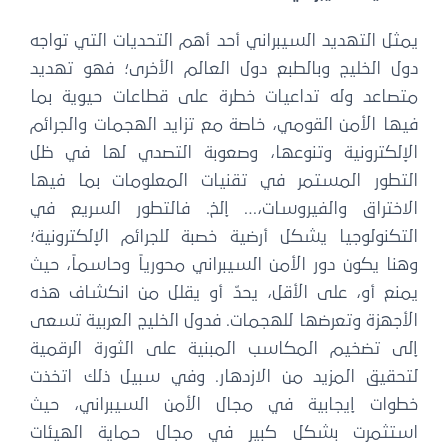
ثل التهديد السيبراني أحد أهم التحديات التي تواجه
ول الخليج وبالطبع دول العالم الأخرى؛ فهو تهديد
تصاعد وله تداعيات خطرة على قطاعات حيوية بما
ها الأمن القومي، خاصة مع تزايد الهجمات والجرائم
لإلكترونية وتنوعها، وصعوبة التصدي لها في ظل
لتطور المستمر في تقنيات المعلومات بما فيها
لاختراق والفيروسات،… إلخ. فالتطور السريع في
لتكنولوجيا يشكل أرضية خصبة للجرائم الإلكترونية؛
نا يكون دور الأمن السيبراني محورياً وحاسماً، حيث
منع أو، على الأقل، يحدّ أو يقلل من انكشاف هذه
أجهزة وتعرضها للهجمات. فدول الخليج العربية تسعى
لى تضخيم المكاسب المبنية على الثورة الرقمية
تحقيق المزيد من الازدهار. وفي سبيل ذلك اتخذت
طوات إيجابية في مجال الأمن السيبراني، حيث
ستثمرت بشكل كبير في مجال حماية الهيئات