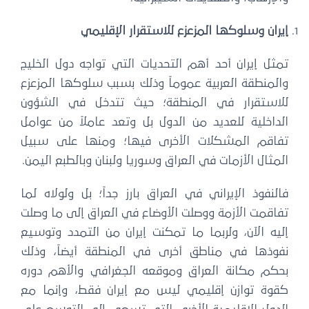
ران وسلوكها المزعزع للاستقرار الإقليمي
ثل إيران أحد أهم التحديات التي تواجه دول الخليج
المنطقة العربية عموماً وذلك بسبب سلوكها المزعزع
لاستقرار في المنطقة؛ حيث تتدخل في الشؤون
لداخلية للعديد من الدول بل وتعد عاملاً من عوامل
فاقم المشكلات الأخرى فيها؛ ومنها على سبيل
مثال الأزمات في العراق وسوريا ولبنان وبالطبع اليمن.
لنفوذ الإيراني في العراق بارز جداً؛ بل ولولاه لما
اقمت الأزمة ووصلت الأوضاع في العراق إلى ما وصلت
يه الآن، ولربما ما تمكنت إيران من التمدد وتوسيع
فوذها في مناطق أخرى في المنطقة أيضاً، وذلك
حكم مكانة العراق وموقعه الجغرافي والأهم دوره
قوة توازن إقليمي ليس مع إيران فقط، وإنما مع