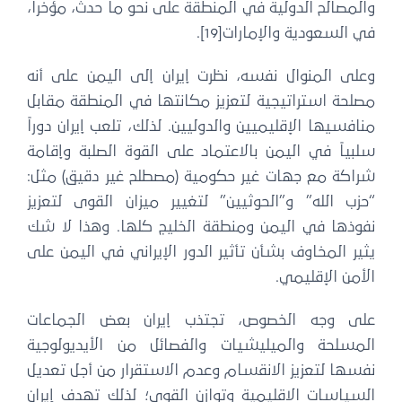
لمصالح الدولية في المنطقة على نحو ما حدث، مؤخراً،
 السعودية والإمارات[19].
على المنوال نفسه، نظرت إيران إلى اليمن على أنه
صلحة استراتيجية لتعزيز مكانتها في المنطقة مقابل
افسيها الإقليميين والدوليين. لذلك، تلعب إيران دوراً
بياً في اليمن بالاعتماد على القوة الصلبة وإقامة
راكة مع جهات غير حكومية (مصطلح غير دقيق) مثل:
حزب الله” و”الحوثيين” لتغيير ميزان القوى لتعزيز
فوذها في اليمن ومنطقة الخليج كلها. وهذا لا شك
ير المخاوف بشأن تأثير الدور الإيراني في اليمن على
أمن الإقليمي.
لى وجه الخصوص، تجتذب إيران بعض الجماعات
لمسلحة والميليشيات والفصائل من الأيديولوجية
سها لتعزيز الانقسام وعدم الاستقرار من أجل تعديل
لسياسات الإقليمية وتوازن القوى؛ لذلك تهدف إيران