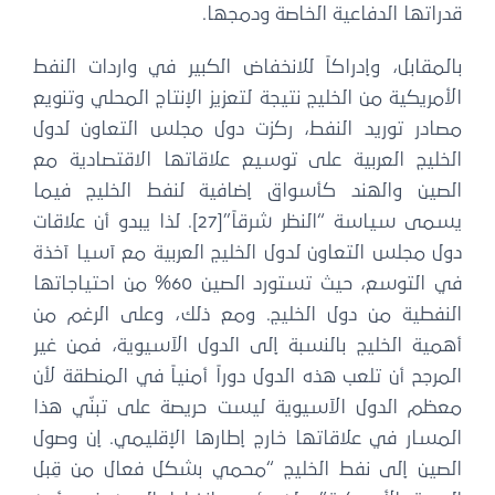
راتها الدفاعية الخاصة ودمجها.
لمقابل، وإدراكاً للانخفاض الكبير في واردات النفط
أمريكية من الخليج نتيجة لتعزيز الإنتاج المحلي وتنويع
صادر توريد النفط، ركزت دول مجلس التعاون لدول
لخليج العربية على توسيع علاقاتها الاقتصادية مع
لصين والهند كأسواق إضافية لنفط الخليج فيما
يسمى سياسة “النظر شرقاً”[27]. لذا يبدو أن علاقات
ل مجلس التعاون لدول الخليج العربية مع آسيا آخذة
في التوسع، حيث تستورد الصين 60% من احتياجاتها
لنفطية من دول الخليج. ومع ذلك، وعلى الرغم من
همية الخليج بالنسبة إلى الدول الآسيوية، فمن غير
مرجح أن تلعب هذه الدول دوراً أمنياً في المنطقة لأن
عظم الدول الآسيوية ليست حريصة على تبنّي هذا
لمسار في علاقاتها خارج إطارها الإقليمي. إن وصول
لصين إلى نفط الخليج “محمي بشكل فعال من قِبل