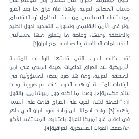
لدول الإقليمية الأخرى التي تسعى إلى التوسع على
اب المصالح العربية. ولهذا فإن عراق ما بعد الغزو
مستقبله السياسي من حيث التكامل أو الانقسام
ثر في الأمن الإقليمي وتصورات التهديد لدول الخليج
المنطقة برمتها، وخاصة ما يتعلق منها بمسألتي
انقسامات الطائفية والاصطفاف مع إيران[1].
قد كانت للحرب التي قادتها الولايات المتحدة
لأمريكية ضد العراق تداعيات بعيدة المدى على أمن
لمنطقة العربية، ومن هنا صرح بعض المسؤولين في
ولايات المتحدة أن هذه الحرب كانت غير ضرورية وذات
نتائج عكسية[2]. وهذا ما أكده جون ميرشاميير بالقول
ن: “الحملة لشن الحرب على العراق قامت على أسس
واهية”[3]، وأدت إجمالاً إلى زيادة نفوذ إيران الذي ظهر
 أعقاب غزو أمريكا للعراق باعتبارها المستفيد الأكبر
 ضعف ​​القوات العسكرية العراقية[4].