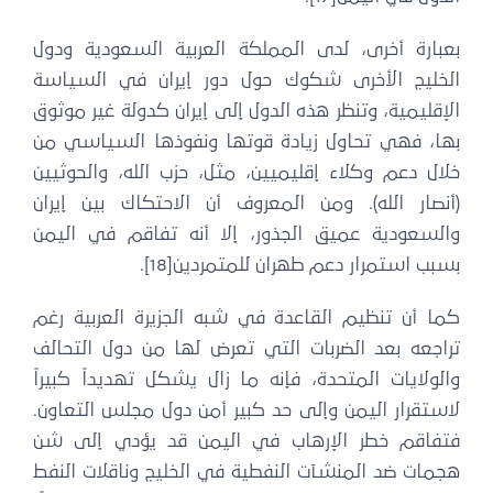
عبارة أخرى، لدى المملكة العربية السعودية ودول
لخليج الأخرى شكوك حول دور إيران في السياسة
إقليمية، وتنظر هذه الدول إلى إيران كدولة غير موثوق
ها، فهي تحاول زيادة قوتها ونفوذها السياسي من
ال دعم وكلاء إقليميين، مثل، حزب الله، والحوثيين
أنصار الله). ومن المعروف أن الاحتكاك بين إيران
السعودية عميق الجذور، إلا أنه تفاقم في اليمن
بب استمرار دعم طهران للمتمردين[18].
ما أن تنظيم القاعدة في شبه الجزيرة العربية رغم
راجعه بعد الضربات التي تعرض لها من دول التحالف
لولايات المتحدة، فإنه ما زال يشكل تهديداً كبيراً
ستقرار اليمن وإلى حد كبير أمن دول مجلس التعاون.
تفاقم خطر الإرهاب في اليمن قد يؤدي إلى شن
جمات ضد المنشآت النفطية في الخليج وناقلات النفط