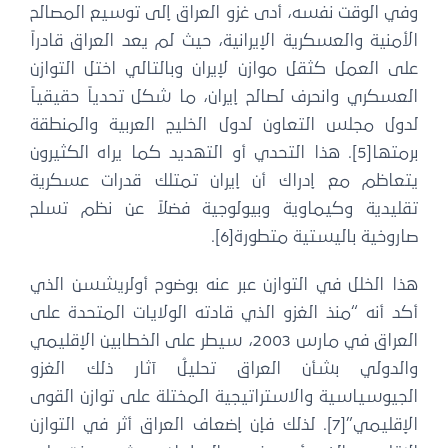
في الوقت نفسه، أدى غزو العراق إلى توسيع المصالح
أمنية والعسكرية الإيرانية، حيث لم يعد العراق قادراً
ى العمل كثقل موازن لإيران وبالتالي اختل التوازن
عسكري وانحرف لصالح إيران، ما شكل تحدياً حقيقياً
دول مجلس التعاون لدول الخليج العربية والمنطقة
برمتها[5]. هذا التحدي أو التهديد كما يراه الكثيرون
تعاظم مع إدراك أن إيران تمتلك قدرات عسكرية
قليدية وكيماوية وبيولوجية فضلاً عن نظم تسلح
روخية باليستية متطورة[6].
ذا الخلل في التوازن عبر عنه بوضوح أولريشسن الذي
د أنه “منذ الغزو الذي قادته الولايات المتحدة على
العراق في مارس 2003، سيطر على الخطابين الإقليمي
الدولي بشأن العراق تحليلُ آثار ذلك الغزو
جيوسياسية والاستراتيجية المختلة على توازن القوى
الإقليمي”[7]. لذلك فإن إضعاف العراق أثر في التوازن