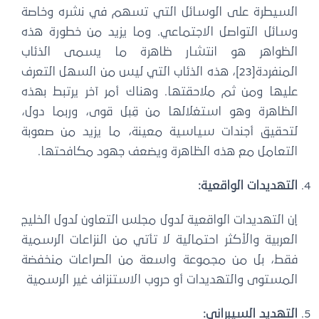
لسيطرة على الوسائل التي تسهم في نشره وخاصة
سائل التواصل الاجتماعي. وما يزيد من خطورة هذه
لظواهر هو انتشار ظاهرة ما يسمى الذئاب
المنفردة[23]، هذه الذئاب التي ليس من السهل التعرف
ليها ومن ثم ملاحقتها. وهناك أمر آخر يرتبط بهذه
لظاهرة وهو استغلالها من قِبل قوى، وربما دول،
تحقيق أجندات سياسية معينة، ما يزيد من صعوبة
لتعامل مع هذه الظاهرة ويضعف جهود مكافحتها.
تهديدات الواقعية:
 التهديدات الواقعية لدول مجلس التعاون لدول الخليج
عربية والأكثر احتمالية لا تأتي من النزاعات الرسمية
قط، بل من مجموعة واسعة من الصراعات منخفضة
مستوى والتهديدات أو حروب الاستنزاف غير الرسمية
تهديد السيبراني: