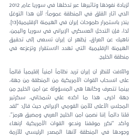
لزيادة نفوذها وتأثيرها عبر تدخلها في سوريا عام 2012
ذي أثار القلق في المنطقة عموماً؛ لأن هذا التوغل
ينذر باستمرار طموحات إيران في الهيمنة الإقليمية[13].
ا، فإن التدخل العسكري الإيراني في سوريا واليمن،
اهيك عن العراق، يُظهر أن إيران تسعى إلى تحقيق
لهيمنة الإقليمية التي تهدد الاستقرار وتزعزعه في
طقة الخليج.
للافت للنظر أن إيران تريد نظاماً أمنياً إقليمياً قائماً
لى انسحاب القوات الأمريكية من المنطقة من جهة،
ينما تتصرف وكأنها هي المسؤولة عن أمن الخليج من
هة أخرى. هذا ما أكده علي شمخاني، سكرتير
مجلس الأعلى للأمن القومي الإيراني حيث قال: “لقد
نا دائماً إننا نضمن أمن الخليج العربي ومضيق هرمز”.
أكد “نكرر موقفنا وندعو القوات الأمريكية لإنهاء
جودها في المنطقة لأنها المصدر الرئيسي للأزمة