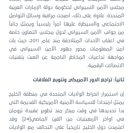
لس الأمن السيبراني لحكومة دولة الإمارات العربية
متحدة. علاوة على ذلك، أصبحت مراقبة وسائل التواصل
اجتماعي والسيطرة عليها أمراً رئيسياً ويمثل جانباً
ن جوانب الأمن السيبراني لدول مجلس التعاون خاصة
في أعقاب الأحداث المتلاحقة منذ عام 2011، حيث بات
من المعلومات محور جهود الأمن السيبراني في
واجهة تداعيات المخاطر الناجمة عن العبث بتقنيات
اتصالات الرقمية.
نياً: تراجع الدور الأمريكي وتنويع العلاقات
 استمرار انخراط الولايات المتحدة في منطقة الخليج
ثل امتداداً للسياسة الأمنية الأمريكية القديمة التي
دأ تحديدها في وقت مبكر منذ تطوير عقيدة ترومان
في أواخر الأربعينيات من القرن الماضي[24]. وقد
تمدت دول الخليج تاريخياً على التحالف مع الولايات