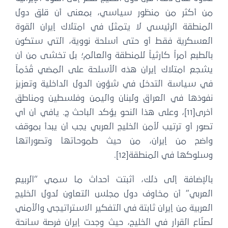
ن أكثر من منظور سياسي، بمعنى أن قلق دول
لمنطقة الرئيسي لا يتمثل في امتلاك إيران القوة
لعسكرية فقط أو حتى أسلحة نووية، التي ستكون
لطبع أمراً كارثياً للمنطقة والعالم؛ بل تخشى من أن
شجع امتلاك إيران هذه الأسلحة على المضي قُدُماً
ي سياسة التدخل في شؤون الدول الداخلية وتعزيز
فوذها في العراق ولبنان واليمن وفلسطين ومناطق
أخرى[11]، وعلى هذا النحو يؤكد الباحث چ. يافي أن أي
ور أو ترتيب لأمن الخليج العربي يجب أن يبدأ بموقف
اضح من إيران، من حيث طموحاتها وتصوراتها
لوكها في المنطقة[12].
الإضافة إلى ذلك، أثبتت أحداث ما سمي “الربيع
لعربي” أن مخاوف دول مجلس التعاون لدول الخليج
عربية من إيران ثابتة في التفكير الاستراتيجي والأمني
لصنّاع القرار في الخليج، حيث وجدت إيران فرصة سانحة