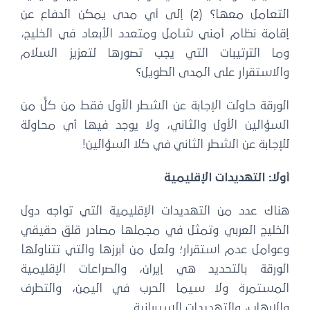
التعامل معها؟ (2) إلى أي مدى يمكن الدفاع عن
قامة نظام أمني شامل ومتعدد الأبعاد في الخليج،
ما الترتيبات التي يجب تصورها لتعزيز السلام
لاستقرار على المدى الطويل؟
ورقة حاولت الإجابة عن الشطر الأول فقط من كلٍّ من
لسؤالين الأول والثاني، ولا يوجد فيها أي محاولة
إجابة عن الشطر الثاني في كلا السؤالين!
لاً: التهديدات الإقليمية
ناك عدد من التهديدات الإقليمية التي تواجه دول
لخليج العربي وتمثل في مجملها مصادر قلق حقيقي
وامل عدم استقرار؛ ولعل من أبرزها والتي تتناولها
لورقة بالتحديد هي إيران، والصراعات الإقليمية
لمستمرة ولا سيما الحرب في اليمن، والتطرف
لإرهاب، والتهديدات السيبرانية.