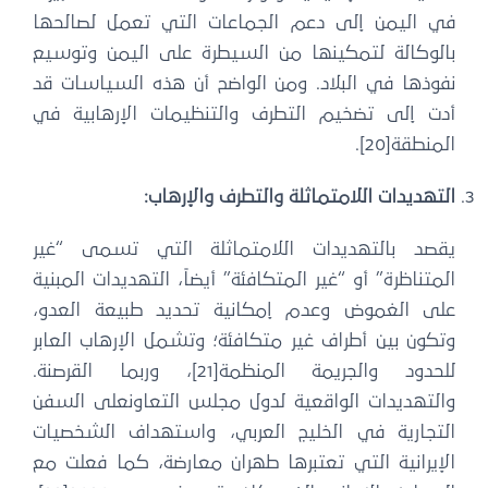
ي اليمن إلى دعم الجماعات التي تعمل لصالحها
الوكالة لتمكينها من السيطرة على اليمن وتوسيع
فوذها في البلاد. ومن الواضح أن هذه السياسات قد
دت إلى تضخيم التطرف والتنظيمات الإرهابية في
منطقة[20].
تهديدات اللامتماثلة
والتطرف والإرهاب:
قصد بالتهديدات اللامتماثلة التي تسمى “غير
متناظرة” أو “غير المتكافئة” أيضاً، التهديدات المبنية
لى الغموض وعدم إمكانية تحديد طبيعة العدو،
كون بين أطراف غير متكافئة؛ وتشمل الإرهاب العابر
للحدود والجريمة المنظمة[21]، وربما القرصنة.
التهديدات الواقعية لدول مجلس التعاون
على السفن
لتجارية في الخليج العربي، واستهداف الشخصيات
لإيرانية التي تعتبرها طهران معارضة، كما فعلت مع