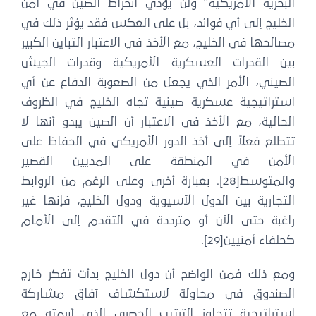
لبحرية الأمريكية” ولن يؤدي انخراط الصين في أمن
خليج إلى أي فوائد، بل على العكس فقد يؤثر ذلك في
الحها في الخليج، مع الأخذ في الاعتبار التباين الكبير
ين القدرات العسكرية الأمريكية وقدرات الجيش
لصيني، الأمر الذي يجعل من الصعوبة الدفاع عن أي
ستراتيجية عسكرية صينية تجاه الخليج في الظروف
حالية، مع الأخذ في الاعتبار أن الصين يبدو أنها لا
تطلع فعلاً إلى أخذ الدور الأمريكي في الحفاظ على
لأمن في المنطقة على المديين القصير
والمتوسط[28]. بعبارة أخرى وعلى الرغم من الروابط
تجارية بين الدول الآسيوية ودول الخليج، فإنها غير
اغبة حتى الآن أو مترددة في التقدم إلى الأمام
لفاء أمنيين[29].
مع ذلك فمن الواضح أن دول الخليج بدأت تفكر خارج
لصندوق في محاولة لاستكشاف آفاق مشاركة
ستراتيجية تتجاوز الترتيب الحصري الذي أبرمته مع