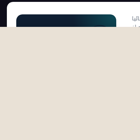
لمي من اللحوم عام 2018، ثلاثة أضعاف مثيله عام 1988. وحاليا
 أن
لاك
البحوث والاستشارات
ستهلاك
فراد
ياه
زيد
تاج
لى الصعيد الصحي،
خل،
اتر
خلف
حاث
أن تصنف