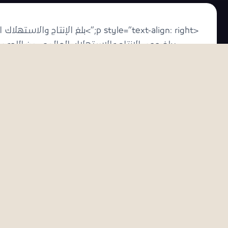
يبلغ حجم الإنتاج والاستهلاك العالمي من اللحوم
تشهد هذه الزيادة المضطردة منحى تصاعديا مستمر
العالمي عام 2008، المرتفع أساسا م
الجنس البشري للمزيد من اللحوم، سيكون له عواقب
والأراضي الصالحة للزراعة، أو تحويل البيئات الطبيعية الب
أيضا من استهلاك الطاقة. هذا بالإضافة إلى حقيقة أن قطاع
ورغم أن تناول كميات معتدلة من اللحوم ومنتجات الأل
التي يفتقد غذاء أفراد شعوبها للتنوع والتوازن، إلا أ
الدراسات العلمية التي تظهر أن فرط استهلاك اللحوم
الإصابة بأمراض القلب والشرايين، والسكتة الدماغية، 