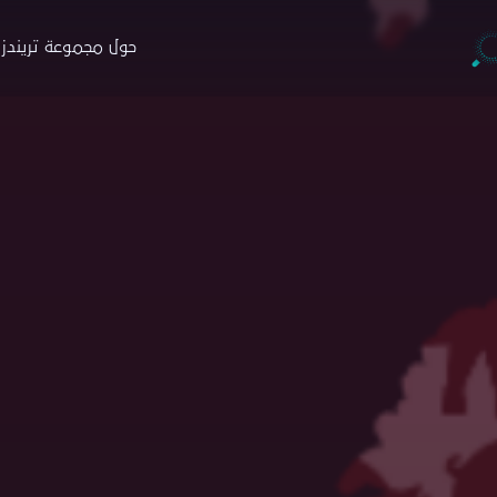
حول مجموعة تريندز
جموعة تريندز
والاستشارات
التدريب
البار
ة
نبذة
ن
حوث
البرامج
ا
صدارات
منصة نخبة الخبراء
خ
ارير
التسجيل
ط
اء
زة تريندز هاب
دمات الاستشارية