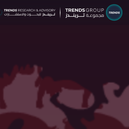
شركات م
البحوث 
نبذ
الب
الإ
التق
الآر
جائ
الخ