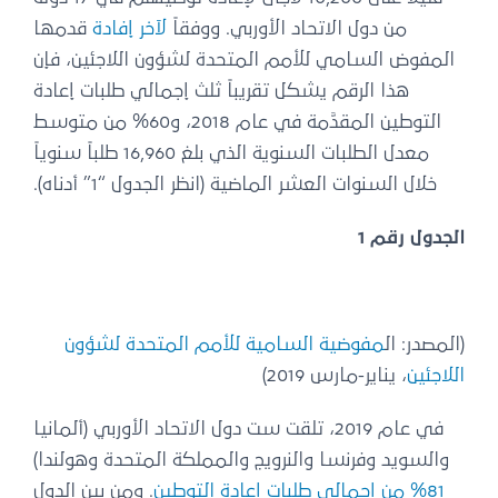
من دول الاتحاد الأوربي. ووفقاً
لآخر إفادة
قدمها
المفوض السامي للأمم المتحدة لشؤون اللاجئين، فإن
هذا الرقم يشكل تقريباً ثلث إجمالي طلبات إعادة
التوطين المقدَّمة في عام 2018، و60% من متوسط
معدل الطلبات السنوية الذي بلغ 16,960 طلباً سنوياً
خلال السنوات العشر الماضية (انظر الجدول “1” أدناه).
الجدول رقم
1
(المصدر: ال
مفوضية السامية للأمم المتحدة لشؤون
اللاجئين
، يناير-مارس 2019)
في عام 2019، تلقت ست دول الاتحاد الأوربي (ألمانيا
والسويد وفرنسا والنرويج والمملكة المتحدة وهولندا)
81% من إجمالي طلبات إعادة التوطين
. ومن بين الدول