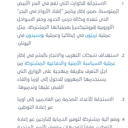
الاستجابة للكوارث التي تقع في البحر الأبيض
المتوسط، ضمن إطار برنامج “إنقاذ الأرواح في البحر”
الذي تنفذه وكالة حرس الحدود وخفر السواحل
الأوروبية (فرونتيكس) بعملياتها المشتركة، مثل
عملية
تريتون
في إيطاليا وعملية
بوسيدون
في
اليونان.
استهداف شبكات التهريب والاتجار بالبشر في إطار
عملية السياسة الأمنية والدفاعية المشتركة
من
أجل التعرف بطريقة منهجية على الزوارق التي
يستخدمها المهربون للدخول إلى أوربا وإلقاء
القبض عليها وتدميرها.
الاستجابة للأعداد الضخمة من القادمين إلى أوربا
عبر إعادة التوطين.
وضع آلية مشتركة لتوفير الحماية للنازحين عبر إعادة
التوطين، وفقاً لتوجيهات مفوض الأمم المتحدة