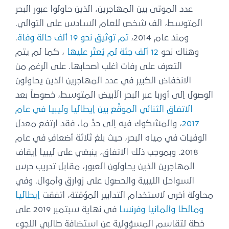
عدد الموتى بين المهاجرين، الذين حاولوا عبور البحر
المتوسط، ألف شخص للعام السادس على التوالي.
ومنذ عام 2014،
تم توثيق نحو 19 ألف حالة وفاة
.
وهناك نحو
12 ألف جثة لم يُعثَر عليها
، كما لم يتم
التعرف على رفات أغلب أصحابها. على الرغم من
الانخفاض الكبير في عدد المهاجرين الذين يحاولون
الوصول إلى أوربا عبر البحر الأبيض المتوسط، خصوصاً بعد
الاتفاق الثنائي الموقَّع بين إيطاليا وليبيا في عام
2017
، والمشكوك فيه إلى حدٍّ ما، فقد ارتفع معدل
الوفيات في مياه البحر، حيث بلغ ثلاثة أضعافٍ في عام
2018. وبموجب ذلك الاتفاق، ينبغي على ليبيا إيقاف
المهاجرين الذين يحاولون العبور، مقابل تدريب حرس
السواحل الليبية والحصول على زوارق وأموال. وفي
محاولة أخرى لاستخدام التدابير المؤقتة، اتفقت
إيطاليا
ومالطا وألمانيا وفرنسا
في نهاية سبتمبر 2019 على
خطة لتقاسم المسؤولية عن استضافة طالبي اللجوء