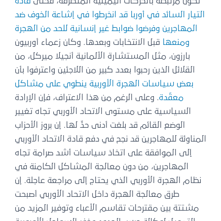
تكون مرتبطة بالحركات اليمينية المتطرفة، فحتى
قادة
التيار السائد في أوربا قد انخرطوا في إشاعة الخوف ضد
المهاجرين وفرضوا ضوابط غير إنسانية للحد من الهجرة
ومنعها
قبل الانتخابات وبعدها. وكان زعماء أوربيون
بارزون، مثل المستشارة الألمانية أنجيلا ميركل، من
القلائل الذين رحبوا بعدد كبير من اللاجئين واعترفوا بأن
بعض سياسات الهجرة الأوربية ينطوي على مشاكل
معقّدة
. وعلى الرغم من هذا الاعتراف، فإن الإرادة
السياسية على مستوى الاتحاد الأوربي تجاه تغيير
الوضع القائم قد بلغت أدنى حدٍّ لها. إن بروز الأحزاب
المناوئة للمهاجرين قد نجح في دفع قادة الاتحاد الأوربي
إلى الموافقة على اتخاذ سياسات أشد صرامة تجاه
المهاجرين، من دون معالجة المشاكل الكامنة في
نظام الهجرة الأوربي الذي يحتاج إلى مراجعة عاجلة. إن
طرق معالجة الهجرة داخل الاتحاد الأوربي أصبحت
مشتتة بين مقترحات تقاسم الأعباء وتوفير المزيد من