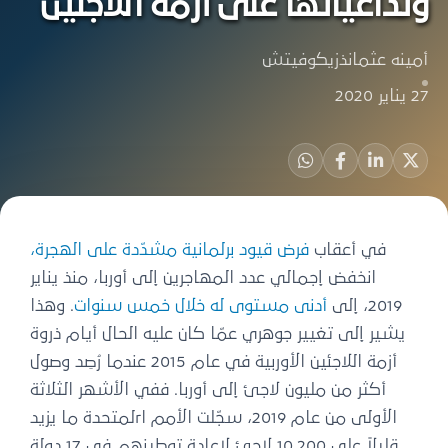
وتداعياتها على أزمة اللاجئين
أمينه عثمانذزيكوفيتش
27 يناير 2020
في أعقاب
فرض قيود برلمانية مشدّدة على الهجرة،
انخفض إجمالي عدد المهاجرين إلى أوربا، منذ يناير
2019، إلى
أدنى مستوى له خلال خمس سنوات
. وهذا
يشير إلى تغيير جوهري عمّا كان عليه الحال أيام ذروة
أزمة اللاجئين الأوربية في عام 2015 عندما رُصِد وصول
أكثر من مليون لاجئ إلى أوربا. ففي الأشهر الثلاثة
الأولى من عام 2019، سجّلت الأمم اrلمتحدة ما يزيد
قليلاً على 10,200 لاجئ لإعادة توطينهم في 17 دولة