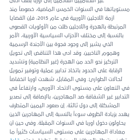
غير النظاميين القادمين إلى أوربا بلغت أدنى
مستوياتها في السنوات الخمس الماضية، خصوصاً منذ
أزمة اللاجئين الأوربية في عام 2015، فإن القضايا
المرتبطة بالهجرة واللاجئين ظلت من الأولويات القصوى
بالنسبة إلى مختلف الأحزاب السياسية الأوربية، الأمر
الذي يشير إلى وجود فجوة بين الأجندة الرسمية
وهموم الناخبين. وقد أدى هذا التناقض إلى تحويل
التركيز نحو الحد من الهجرة (غير النظامية) وتشديد
الرقابة على الحدود باتخاذ تدابير عملية وتوفير تمويل
لحالات الطوارئ. وفي المقابل، شهدت أوربا انخفاضاً
في التعاون على مستوى الاتحاد الأوربي، وارتفاعاً في
التدابير غير الشفافة ضد المهاجرين، بالإضافة إلى تصدير
المشكلة إلى دول ثالثة. إن صعود اليمين المتطرف
يهدد بزيادة الظروف سوءاً بالنسبة إلى المهاجرين الذين
يحاولون دخول أوربا في السنوات المقبلة. وفي حين أن
معاداة المهاجرين على مستوى السياسات كثيراً ما