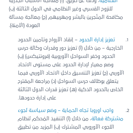
النظامية
، وذلك عن طريق: (أ) معالجة الأسباب الجذرية
للنزوح القسري وغير النظامي في الدول الثالثة (ب)
مكافحة المتّجرين بالبشر ومهربيهم (ج) معالجة مسألة
العودة (الآمنة).
تعزيز إدارة الحدود
– إنقاذ الأرواح وتأمين الحدود
الخارجية – من خلال (أ) تعزيز دور وقدرات وكالة حرس
الحدود وخفر السواحل الأوروبية (فرونتيكس) (ب)
وضع معيار لإدارة الحدود على مستوى الاتحاد
الأوربي (ج) تعزيز التنسيق داخل الاتحاد الأوربي فيما
يتعلق بوظائف حرس السواحل (د) مراجعة المقترح
الخاص بالحدود الذكية (هـ) تعزيز قدرات الدول الثالثة
على إدارة حدودها.
واجب أوروبا تجاه الحماية – وضع سياسة لجوء
مشتركة فعالة
، من خلال (أ) التنفيذ المُحكَم لنظام
اللجوء الأوروبي المشترك (ب) المزيد من تطبيق