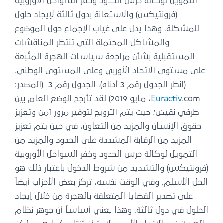
التمويل لوكالة حرس الحدود وخفر السواحل الأوروبية
(فرونتيكس) والاستعانة بدول ثالثة لإيجاد حلول
للمشكلة. وهذا يدل على غياب الإجماع حول الموضوع
والمشاكل المحتملة التي تنتظر المناقشات
المستقبلية بشأن مراجعة سياسات الهجرة المتّبَعة
على مستوى الاتحاد الأوربي وعلى المستوى الوطني.
(انظر الجدول رقم 3 أدناه). الجدول رقم 3
(المصدر:
Euractiv
.com، مايو 2019) لقد تأرجح الوضع العام بين
طرفي نقيض؛ حيث يتم الترويج لتوفير مرور آمن وتعزيز
حقوق الإنسان والمزيد من التعاون، في حين يتم تعزيز
المزيد من الرقابة المشددة على الحدود والمزيد من
التمويل لوكالة حرس الحدود وخفر السواحل الأوروبية
(فرونتيكس) والتشديد من شروط الدخول باعتبار ذلك هو
الحل الأسلم. وفي الوقت نفسه، تركز بعض الأحزاب أيضاً
على تصدير القضايا المتعلقة بالهجرة من خلال إيجاد
الحلول في دول ثالثة. وهذا يعني أساساً أن جوهر نظام