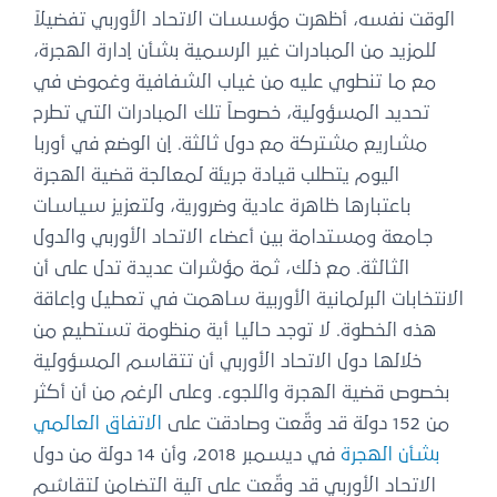
الوقت نفسه، أظهرت مؤسسات الاتحاد الأوربي تفضيلاً
للمزيد من المبادرات غير الرسمية بشأن إدارة الهجرة،
مع ما تنطوي عليه من غياب الشفافية وغموض في
تحديد المسؤولية، خصوصاً تلك المبادرات التي تطرح
مشاريع مشتركة مع دول ثالثة. إن الوضع في أوربا
اليوم يتطلب قيادة جريئة لمعالجة قضية الهجرة
باعتبارها ظاهرة عادية وضرورية، ولتعزيز سياسات
جامعة ومستدامة بين أعضاء الاتحاد الأوربي والدول
الثالثة. مع ذلك، ثمة مؤشرات عديدة تدل على أن
الانتخابات البرلمانية الأوربية ساهمت في تعطيل وإعاقة
هذه الخطوة. لا توجد حاليا أية منظومة تستطيع من
خلالها دول الاتحاد الأوربي أن تتقاسم المسؤولية
بخصوص قضية الهجرة واللجوء. وعلى الرغم من أن أكثر
من 152 دولة قد وقّعت وصادقت على
الاتفاق العالمي
بشأن الهجرة
في ديسمبر 2018، وأن 14 دولة من دول
الاتحاد الأوربي قد وقّعت على آلية التضامن لتقاسُم