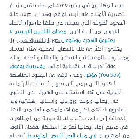
عبء المهاجرين في يوليو 2019، لم يحدُث شيء يُذكر
لتحسين الأوضاع على أرض الواقع، وهذا ما كرس حالة
الجمود الطويلة التي يعيش في ظلها جل دول الاتحاد
الأوربي. من ناحية أخرى،
معظم الناخبين الأوربيين لا
يعتبرون الهجرة موضوعا
محوريا بالنسبة لهم
، بل
يهتمون أكثر من ذلك بالقضايا المحلية، مثل الفساد
ومستويات المعيشة والإسكان والبطالة والصحة، وذلك
وفقاً لدراسة استقصائية أجرتها
مؤسسة يوغوف
(YouGov) مؤخراً
. وعلى الرغم من الجهود المناهضة
للهجرة التي ترمي إلى تصوير الانتخابات البرلمانية
الأوربية على أنها استفتاء على الهجرة، كان الناخبون
في إيطاليا وبولندا ورومانيا وإسبانيا مهتمّين بمن
يغادرون بلدانهم أكثر من اهتمامهم بالقادمين إليها.
بالإضافة إلى ذلك، حدثت سلسلة طويلة من المظاهرات
في جميع أرجاء إيطاليا تُعبّر عن استنكار لفقدان الألوف
من المهاجرين
في مياه البحر الأبيض المتوسط
. لقد بلغ