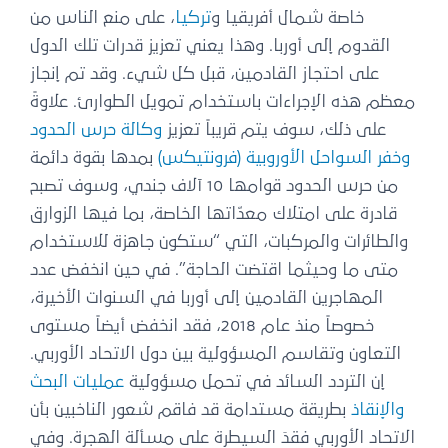
خاصة شمال أفريقيا و
تركيا
، على منع الناس من
القدوم إلى أوربا. وهذا يعني تعزيز قدرات تلك الدول
على احتجاز القادمين، قبل كل شيء. وقد تم إنجاز
معظم هذه الإجراءات باستخدام تمويل الطوارئ. علاوةً
على ذلك، سوف يتم قريباً تعزيز
وكالة حرس الحدود
وخفر السواحل الأوروبية (فرونتيكس)
بمدها بقوة دائمة
من حرس الحدود قوامها 10 آلاف جندي، وسوف تصبح
قادرة على امتلاك معدّاتها الخاصة، بما فيها الزوارق
والطائرات والمركبات، التي “ستكون جاهزة للاستخدام
متى ما وحيثما اقتضت الحاجة”. في حين انخفض عدد
المهاجرين القادمين إلى أوربا في السنوات الأخيرة،
خصوصاً منذ عام 2018، فقد انخفض أيضاً مستوى
التعاون وتقاسم المسؤولية بين دول الاتحاد الأوربي.
إن التردد السائد في تحمل مسؤولية
عمليات البحث
والإنقاذ
بطريقة مستدامة قد فاقم شعور الناخبين بأن
الاتحاد الأوربي فقدَ السيطرة على مسألة الهجرة. وفي