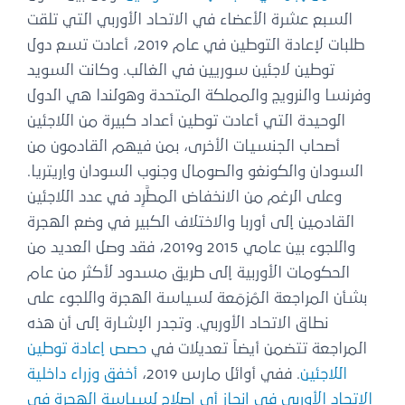
السبع عشرة الأعضاء في الاتحاد الأوربي التي تلقت
طلبات لإعادة التوطين في عام 2019، أعادت تسع دول
توطين لاجئين سوريين في الغالب. وكانت السويد
وفرنسا والنرويج والمملكة المتحدة وهولندا هي الدول
الوحيدة التي أعادت توطين أعداد كبيرة من اللاجئين
أصحاب الجنسيات الأخرى، بمن فيهم القادمون من
السودان والكونغو والصومال وجنوب السودان وإريتريا.
وعلى الرغم من الانخفاض المطَّرِد في عدد اللاجئين
القادمين إلى أوربا والاختلاف الكبير في وضع الهجرة
واللجوء بين عامي 2015 و2019، فقد وصل العديد من
الحكومات الأوربية إلى طريق مسدود لأكثر من عام
بشأن المراجعة المُزمَعة لسياسة الهجرة واللجوء على
نطاق الاتحاد الأوربي. وتجدر الإشارة إلى أن هذه
المراجعة تتضمن أيضاً تعديلات في
حصص إعادة توطين
اللاجئين
. ففي أوائل مارس 2019،
أخفق وزراء داخلية
الاتحاد الأوربي في إنجاز أي إصلاح لسياسة الهجرة في