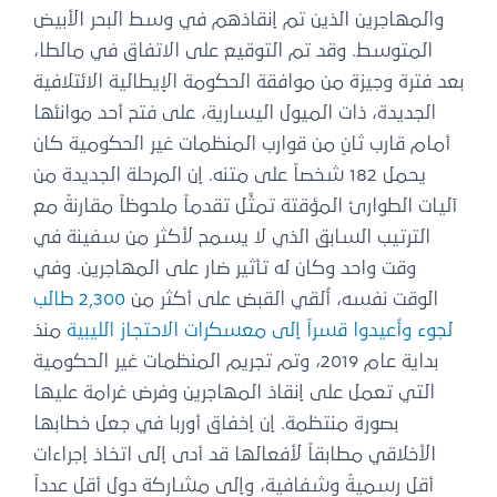
والمهاجرين الذين تم إنقاذهم في وسط البحر الأبيض
المتوسط. وقد تم التوقيع على الاتفاق في مالطا،
بعد فترة وجيزة من موافقة الحكومة الإيطالية الائتلافية
الجديدة، ذات الميول اليسارية، على فتح أحد موانئها
أمام قارب ثانٍ من قوارب المنظمات غير الحكومية كان
يحمل 182 شخصاً على متنه. إن المرحلة الجديدة من
آليات الطوارئ المؤقتة تمثِّل تقدماً ملحوظاً مقارنةً مع
الترتيب السابق الذي لا يسمح لأكثر من سفينة في
وقت واحد وكان له تأثير ضار على المهاجرين. وفي
الوقت نفسه، أُلقي القبض على أكثر من
2,300 طالب
لجوء وأُعيدوا قسراً إلى معسكرات الاحتجاز الليبية
منذ
بداية عام 2019، وتم تجريم المنظمات غير الحكومية
التي تعمل على إنقاذ المهاجرين وفرض غرامة عليها
بصورة منتظمة. إن إخفاق أوربا في جعل خطابها
الأخلاقي مطابقاً لأفعالها قد أدى إلى اتخاذ إجراءات
أقل رسميةً وشفافية، وإلى مشاركة دول أقل عدداً