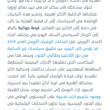
الهجرة في الاتحاد الأوربي لا بدّ أن يُترَك كما هو، ولكن
تُحوَّل مشاكله إلى مكان آخر في حين تعالج أوروبا
قضاياها الداخلية الأكثر أهمية. وتشير هذه التباينات
الواضحة في السياسات إلى أن قضية الهجرة ما زالت
في حاجة إلى الكثير من النقاش.
فرصة مواتية
بالنظر
إلى المناخ السياسي السائد اليوم في مختلف أنحاء
الاتحاد الأوربي، فإن
انتخابات البرلمان الأوربي لعام 2019
قد تؤدي إلى المزيد من تطبيق سياسات غير إنسانية
في حق اللاجئين وطالبي اللجوء
. ويتضح هذا في
المكاسب التي حققتها الأحزاب اليمينية المتطرفة
المناهضة للمهاجرين على حساب تحالفات وسطية أكثر
تقليدية تولت قيادة البرلمان لأربعين عاماً. لقد أصبحت
مشكلة الهجرة في أوربا أكثر تعقيداً مع استمرار
الجمود إزاء التوصل إلى تشريع موحد بشأن الهجرة
ووجود تشريع أشد قسوة
على المستوى الوطني في
دول اللجوء الرئيسية. ربما تكون الانتخابات البرلمانية في