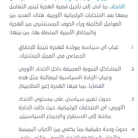
الاتحاد
، ما أدى إلى تأجيل قضية الهجرة ليتم التعامل
معها بعد الانتخابات البرلمانية الأوربية. هناك العديد من
العوامل الكامنة وراء الخوف المستشري من الهجرة
والمخاطر الأمنية المتصلة بها، من بينها:
غياب أي سياسة موحَّدة للهجرة نتيجةً للإخفاق
الجماعي في العمل المشترك.
المشاكل البنيوية العميقة داخل الاتحاد الأوربي
وغياب الإرادة السياسية لمعالجة مثل هذه
القضايا، بما فيها الهجرة (غير النظامية).
حدوث تغيير سياسي على مستوى الاتحاد
الأوربي؛ أيْ الانتخابات البرلمانية، حيث كانت الحاجة
ماسّة إلى الاستقرار والإجماع السياسييْن.
حدوث وحدة حقيقية بما يكفي بين الأحزاب اليمينية
والأحزاب المناهضة للاتحاد الأوربي، والتي ينادي