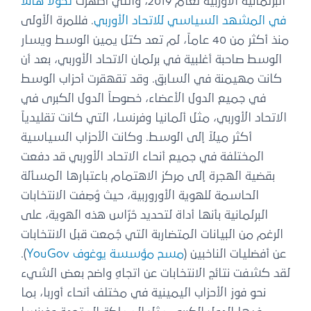
البرلمانية الأوربية لعام 2019، والتي أظهرت
تحولاً هائلاً
في المشهد السياسي للاتحاد الأوربي
. فللمرة الأولى
منذ أكثر من 40 عاماً، لم تعد كتل يمين الوسط ويسار
الوسط صاحبة أغلبية في برلمان الاتحاد الأوربي، بعد أن
كانت مهيمنة في السابق. وقد تقهقرت أحزاب الوسط
في جميع الدول الأعضاء، خصوصاً الدول الكبرى في
الاتحاد الأوربي، مثل ألمانيا وفرنسا، التي كانت تقليدياً
أكثر ميلاً إلى الوسط. وكانت الأحزاب السياسية
المختلفة في جميع أنحاء الاتحاد الأوربي قد دفعت
بقضية الهجرة إلى مركز الاهتمام باعتبارها المسألة
الحاسمة للهوية الأوروربية، حيث وُصِفت الانتخابات
البرلمانية بأنها أداة لتحديد حُرّاس هذه الهوية، على
الرغم من البيانات المتضاربة التي جُمعت قبل الانتخابات
عن أفضليات الناخبين (
مسح مؤسسة يوغوف YouGov
).
لقد كشفت نتائج الانتخابات عن اتجاهٍ واضح بعض الشيء
نحو فوز الأحزاب اليمينية في مختلف أنحاء أوربا، بما