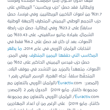
فيها الدول الكبرى مثل المملكة المتحدة وفرنسا
وإيطاليا. فقد حصل “حزب بريكسيت” البريطاني على
31.7% من أصوات الناخبين البريطانيين. وفي فرنسا، حصل
حزب التجمع الوطني اليميني المتطرف (الجبهة الوطنية
سابقاً) على 23.2%. وفي إيطاليا، حصل حزب رابطة
الشمال، بقيادة ماتيو سالفيني، على 33.43% من
الأصوات، بعد أن كان قد حصل على 6.2% فقط في
انتخابات البرلمان الأوربي في عام 2014،
ما يظهر
المكاسب التي حققها اليمين المتطرف
. وفي المجر،
حصل حزب فيدس اليميني الحاكم على 52% من
الأصوات، متعهداً بالمزيد من التشدد في موقف البلاد،
المتحفِّظ سلفاً، تجاه الهجرة. الرسم البياني رقم 1
(المصدر:
Euractiv
.com/البرلمان الأوربي بالتعاون مع
مجموعة كانتار، مايو 2019) الجدول رقم 2
(المصدر:
Euractiv
.com/ البرلمان الأوربي بالتعاون مع مجموعة
كانتار، مايو 2019) على الرغم من أن أعداد المهاجرين