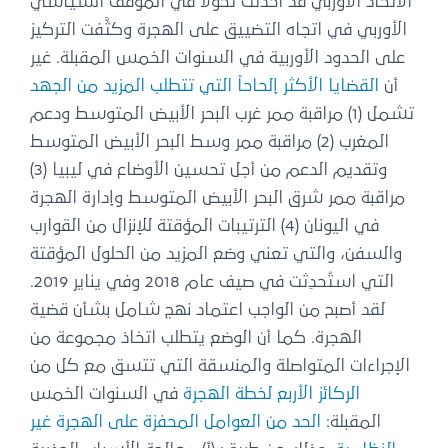
الاتحاد الأوربي قد أحدثت تحوُّلاً في الموقف السياسي
الأوربي في اتجاه التضييق على الهجرة وكثَّفت التركيز
على الحدود الأوربية في السنوات الخمس المقبلة. غير
أن
القضايا الأكثر إلحاحاً التي تتطلب المزيد من الجهد
تشمل (1) مراقبة ممر غرب البحر الأبيض المتوسط ودعم
المغرب (2) مراقبة ممر وسط البحر الأبيض المتوسط
وتقديم الدعم من أجل تحسين الأوضاع في ليبيا (3)
مراقبة ممر شرق البحر الأبيض المتوسط وإدارة الهجرة
في اليونان (4) الترتيبات المؤقتة للإنزال من القوارب
والسفن، والتي تعني وضع المزيد من الحلول المؤقتة
التي استُحدِثت في صيف عام 2018 وفي يناير 2019.
لقد أصبح من الواجب اعتماد نهج شامل بشأن قضية
الهجرة. كما أن الوضع يتطلب اتخاذ مجموعة من
الإجراءات المتواصلة والمنسقة التي تتسق مع كل من
الركائز الأربع لخطة الهجرة
في السنوات الخمس
المقبلة:
الحد من العوامل المحفزة على الهجرة غير