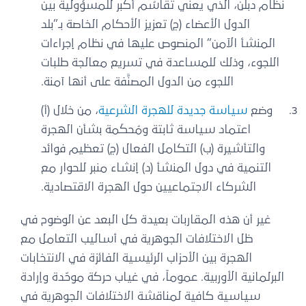
نظام دبلن، الذي يعني تقاسُم أكبر للمسؤولية بين
الدول الأعضاء (ج) تعزيز الأحكام الخاصة بـ”بلد
المنشأ الآمن” المنصوص عليها في نظام إجراءات
اللجوء، وذلك للمساعدة في تسريع معالجة طلبات
اللجوء من الدول المصنَّفة على أنها آمنة.
وضع
سياسة جديدة للهجرة الشرعية
، من خلال (أ)
اعتماد سياسة ثابتة ومُحكَمة بشأن الهجرة
والتأشيرة (ب) التكامل الفعال (ج) تعظيم فوائد
التنمية في دول المنشأ (د) إنشاء منبر للحوار مع
الشركاء الاجتماعيين حول الهجرة الاقتصادية.
غير أن هذه المقاربات بعيدة كل البعد عن الوضوح في
ظل الاختلافات الجوهرية في أساليب التعامل مع
الهجرة بين الأحزاب الرئيسية الفائزة في الانتخابات
البرلمانية الأوربية. عموماً، في غياب حركة موحّدة وإرادة
سياسية كافية لمناقشة الاختلافات الجوهرية في