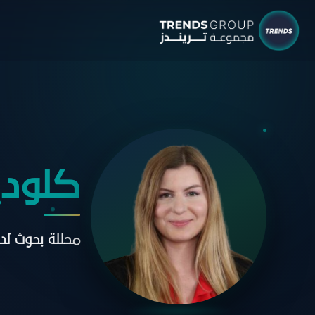
شركات م
البحوث 
نبذ
الب
كلوديا
الإ
التق
محللة بحوث لد
الآر
جائ
الخ