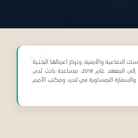
ت الدفاعية والأمنية، وتركز أعمالها البحثية
على منع التطرف العنيف ومكافحته، خصوصاً التطرف اليميني. وقد عملت كلوديا، قبل انضمامها إلى المعهد عام 2018، مساعدة باحث لدى
س، والسفارة النمساوية في لندن، ومكتب الأمم