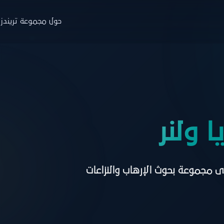
حول مجموعة تريندز
جموعة تريندز
والاستشارات
التدريب
البار
ة
نبذة
ن
حوث
البرامج
ا
 ولنر
صدارات
منصة نخبة الخبراء
خ
ارير
التسجيل
ط
ى مجموعة بحوث الإرهاب والنزاعات
اء
زة تريندز هاب
دمات الاستشارية