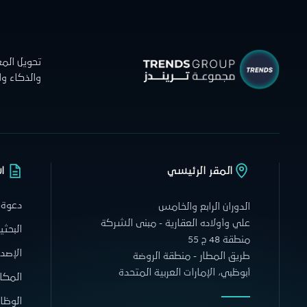
تحويل الم
والذكاء و
المقر الرئيسي
ا
دعوة 
الدوران الرابع والخامس
علي وأولاده العقارية - مبنى الشركة
البحثي
منطقة 48 ج 55
الإصدا
طريق المطار - منطقة الروضة
أبوظبي، الإمارات العربية المتحدة
المكا
الوظا