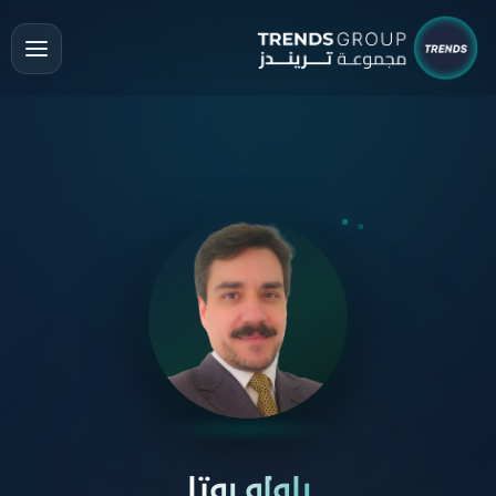
باولو بوتا