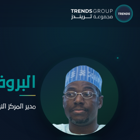
شركات م
البحوث 
نبذ
الب
البرو
الإ
التق
مدير المركز الن
الآر
جائ
الخ