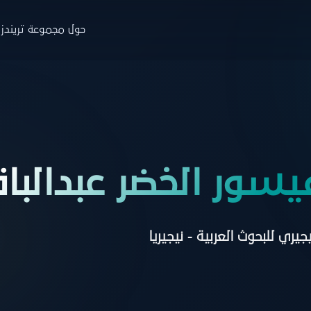
حول مجموعة تريندز
جموعة تريندز
والاستشارات
التدريب
البار
ة
نبذة
ن
حوث
البرامج
ا
فيسور الخضر عبدالب
صدارات
منصة نخبة الخبراء
خ
ارير
التسجيل
ط
يجيري للبحوث العربية - نيجيريا
اء
زة تريندز هاب
دمات الاستشارية