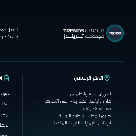
تحويل الم
والذكاء و
المقر الرئيسي
ا
دعوة 
الدوران الرابع والخامس
علي وأولاده العقارية - مبنى الشركة
البحثي
منطقة 48 ج 55
الإصدا
طريق المطار - منطقة الروضة
أبوظبي، الإمارات العربية المتحدة
المكا
الوظا