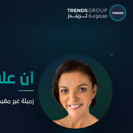
شركات م
البحوث 
نبذ
الب
آن عل
الإ
التق
زميلة غير مقي
الآر
جائ
الخ