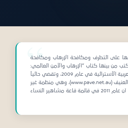
لها على التطرف ومكافحة الإرهاب ومكافحة
كتب من بينها كتاب “الإرهاب والأمن العالمي:
وجهات نظر تاريخية ومعاصرة” (بالغريف ماكميلان). وتم تعيينها في مجلس إدارة مجلس العلاقات العربية الأسترالية في عام 2009، وتقضي حالياً
فترة عهدة ثانية في المجلس. كما أن آن علي هي الرئيس المؤسس لمنظمة “مواطنون ضد التطرف العنيف (www.pave.net.au)، وهي منظمة غير
ربحية تركز على تمكين المجتمعات من الوقوف في وجه التطرف العنيف ومكافحته. كما تم إدراج د. آن عام 2011 في قائمة قاعة مشاهير النساء