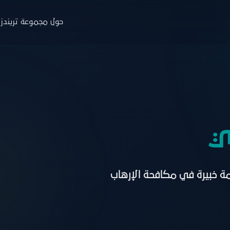
حول مجموعة تريندز
جموعة تريندز
والاستشارات
التدريب
البار
ة
نبذة
ن
حوث
البرامج
ا
ي
صدارات
منصة نخبة الخبراء
خ
ارير
التسجيل
ط
مة خبيرة في مكافحة الإرهاب
اء
زة تريندز هاب
دمات الاستشارية