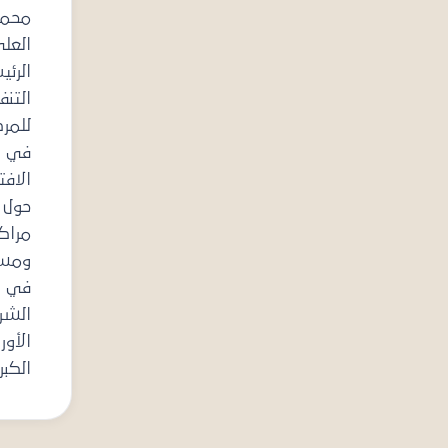
محمد عبدالله
العلي،
الرئيس
التنفيذي
للمركز، كلمة
في الجلسة
الافتتاحية
حول «دور
مراكز الفكر
ومساهمتها
في تطوير
الشراكة
الأوراسية
الكبرى».