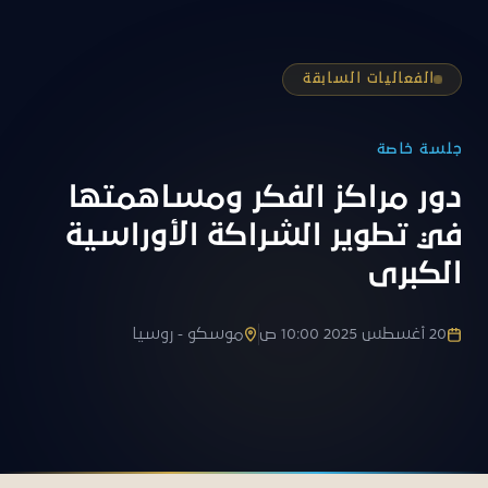
ت السابقة
اكز الفكر ومساهمتها
ير الشراكة الأوراسية
موسكو - روسيا