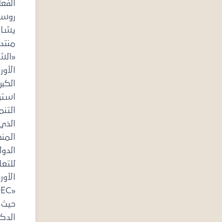
الفعلي في
روسيا،
يشارك في
منتدى
«الشراكة
الأوراسية
الكبرى..
استراتيجية
التنمية»،
الذي تعقده
المنظمة
الدولية
للتعاون
الأوراسي
«IOEC»،
حيث يلقي
الدكتور