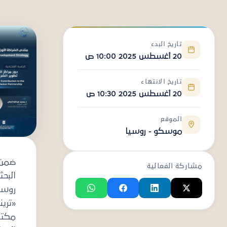
يخ البدء
10 ص
يخ الانتهاء
10 ص
وقع
سكو - روسيا
ضمن جولته
لفعالية
البحثية في
روسيا..
«تريندز»، عبر
مكتبه