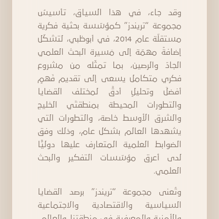
وقد جاء، في هذا السياق، تأسيسُ
مجموعة “تريندز” كمؤسّسة بحثية فكرية
مستقلّة عام 2014، في أبوظبي، لتشكّل
إضافةً مهمّة إلى مَسيرة البحث العلمي
الجادّ والرصين، بما تمثّله من مشروع
فكري متكامل يسعى إلى تقديم فَهمٍ
أفضلَ وتحليلٍ أدقَّ لمختلف القضايا
والتطورات المحيطة بمنطقتَي الخليج
والشرق الأوسط خاصة، والتطورات التي
يشهدها العالم بشكل عام، وذلك وفق
الضوابط العلمية المتعارف عليها دوليًّا
لدى أعرق مؤسّسات التفكير والبحث
العلمي.
وتُعنى مجموعة “تريندز” برصد القضايا
السياسية والاقتصادية والاجتماعية
والأمنية والمعرفية في منطقتنا والعالم،