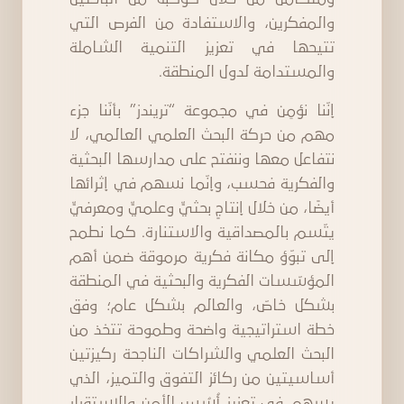
والمفكرين، والاستفادة من الفرص التي
تتيحها في تعزيز التنمية الشاملة
والمستدامة لدول المنطقة.
إنّنا نؤمِن في مجموعة “تريندز” بأنّنا جزء
مهم من حركة البحث العلمي العالمي، لا
نتفاعل معها وننفتح على مدارسها البحثية
والفكرية فحسب، وإنّما نسهم في إثرائها
أيضًا، من خلال إنتاجٍ بحثيٍّ وعلميٍّ ومعرفيٍّ
يتّسم بالمصداقية والاستنارة. كما نطمح
إلى تبوّؤ مكانة فكرية مرموقة ضمن أهم
المؤسّسات الفكرية والبحثية في المنطقة
بشكل خاصّ، والعالم بشكل عام؛ وفق
خطة استراتيجية واضحة وطموحة تتخذ من
البحث العلمي والشراكات الناجحة ركيزتين
أساسيتين من ركائز التفوق والتميز، الذي
يسهم في تعزيز أُسُس الأمن والاستقرار