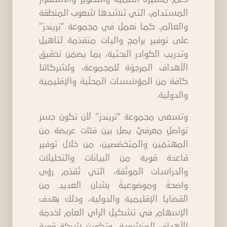
المستدام، التي تَنشدها شعوب المنطقة
والعالم. كما نعمل في مجموعة “تريندز”
على توفير برامج وآليات متقدّمة لتأهيل
وتدريب الكوادر البحثية، بما يضمَن تحقيق
الأهداف المرجوّة للمجموعة، ولشركائنا
كافة من المؤسّسات المحلّية والإقليمية
والدولية.
وتسعى مجموعة “تريندز” لأن تكون جسرَ
تواصلٍ معرفيٍّ يصل بين فئات عريضة من
المهتمّين والمتخصّصين، من خلال توفير
قاعدة قوية من البيانات والتحليلات
والدراسات الموثّقة، التي تُقدّم رؤى
واضحةً وموضوعيةً بشأن العديد من
القضايا الإقليمية والدولية، وذلك بهدف
الإسهام في تشكيل الرأي العام لخدمة
الأهداف المنشودة، وتكوين شبكة قوية