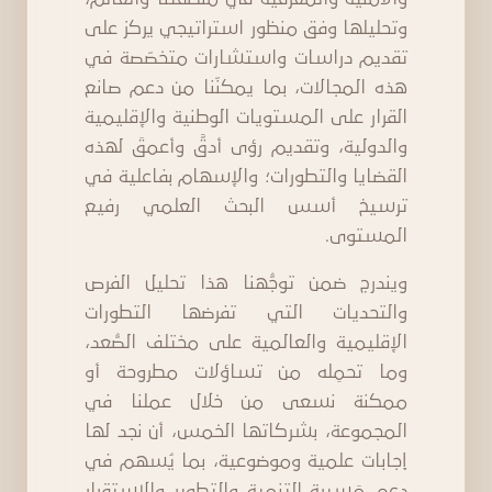
وتحليلها وفق منظور استراتيجي يركز على
تقديم دراسات واستشارات متخصّصة في
هذه المجالات، بما يمكنّنا من دعم صانع
القرار على المستويات الوطنية والإقليمية
والدولية، وتقديم رؤى أدقَّ وأعمقَ لهذه
القضايا والتطورات؛ والإسهام بفاعلية في
ترسيخ أسس البحث العلمي رفيع
المستوى.
ويندرج ضمن توجُّهنا هذا تحليل الفرص
والتحديات التي تفرضها التطورات
الإقليمية والعالمية على مختلف الصُّعد،
وما تحمِله من تساؤلات مطروحة أو
ممكنة نسعى من خلال عملنا في
المجموعة، بشركاتها الخمس، أن نجد لها
إجابات علمية وموضوعية، بما يُسهم في
دعم مَسيرة التنمية والتطوير والاستقرار