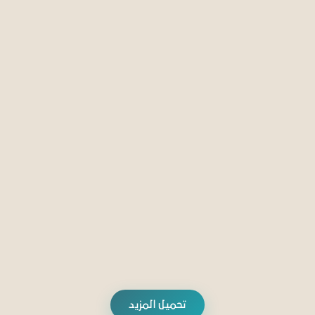
الإرهاب
الإسلام السياسي
دوافع التمدد.. لماذا يستهدف تنظيم القاعدة
بوركينافاسو؟
10 يناير 2025
إدارة دراسات الإسلام السياسي
تحميل المزيد