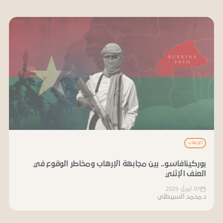
الإرهاب
بوركينافاسو.. بين مجابهة الإرهاب ومخاطر الوقوع في
العنف الإثني
07 أبريل 2025
د.محمد السبيطلي