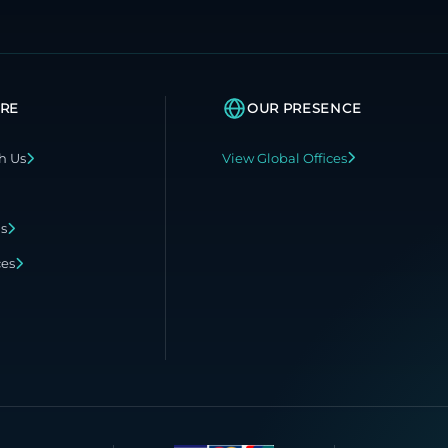
RE
OUR PRESENCE
h Us
View Global Offices
ns
ces