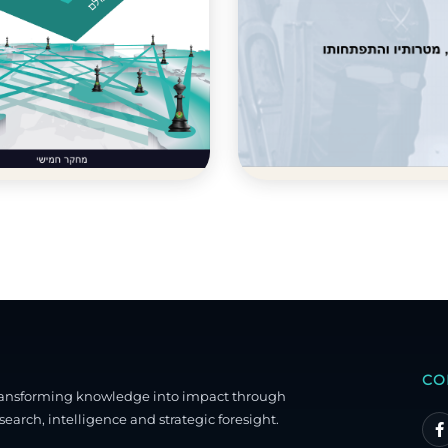
CO
ransforming knowledge into impact through
search, intelligence and strategic foresight.