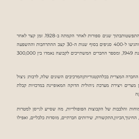
קבוצת האחים המוסלמים חותה עקומה פרוגרסיבית מהירה בהתרחבותוהתפשטותבתוך שנים ספורות לאחר הקמתה ב-1928. זמן קצר לאחר
וההשפעה
ל-2,000 בשנת 1949, ומספר החברים המשתייכים לקבוצה נאמדו בין 300,000
חברה המצרית בכלהקטגוריותןהמרכיבים השונים שלה, לרבות: ניצול
 מצרים ויצירת מערכת ניהולית הדוקה המאופיינת במרכזיות קבלת
ה
ות והלבבות של הקבוצות הפופולריות, מה שסייע לגייסן למטרות
החינוך,הכיוון,התקשורת, שירותים חברתיים, מוסדות כלכליים, ואפילו