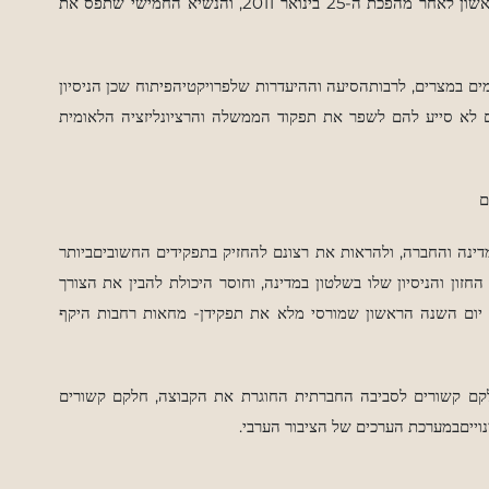
אשון לאחר
מהפכת ה-25 בינואר 2011, והנשיא החמישי שתפס את
ם במצרים, לרבותהסיעה וההיעדרות שלפרויקטיהפיתוח שכן הניסיון
ם לא סייע להם לשפר את תפקוד הממשלה והרציונליזציה הלאומית
ם
ה והחברה, ולהראות את רצונם להחזיק בתפקידים החשוביםביותר
ון והניסיון שלו בשלטון במדינה, וחוסר היכולת להבין את הצורך
השנה הראשון שמורסי מלא את תפקידן- מחאות רחבות היקף
קם קשורים לסביבה החברתית החוגרת את הקבוצה, חלקם קשורים
וייםבמערכת הערכים של הציבור הערבי.