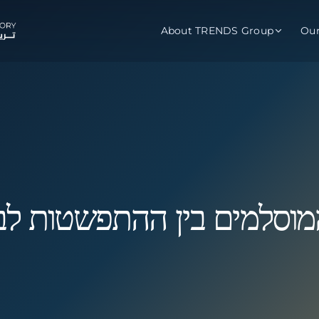
About TRENDS Group
Ou
roup Companies
 Advisory
Training
Baromet
About
Abou
ch
Programs
Repo
tions
TRENDS Experts Hub
Serv
וסלמים בין ההתפשטות לב
s
Enroll
Requ
ns
S Hub Award
y Services