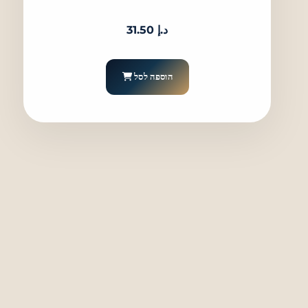
د.إ
31.50
הוספה לסל