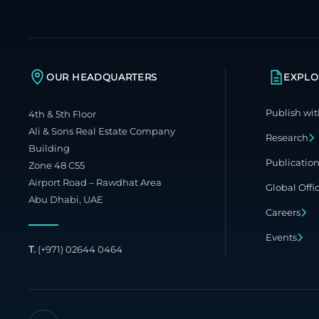
OUR HEADQUARTERS
EXPLO
Publish wit
4th & 5th Floor
Ali & Sons Real Estate Company
Research
Building
Publicatio
Zone 48 C55
Airport Road – Rawdhat Area
Global Offi
Abu Dhabi, UAE
Careers
Events
T.
(+971) 02644 0464