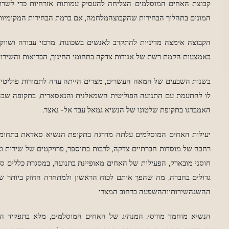
קבוצת האחים המוסלמים הצליחה להעסיק עמותות אזרחיות כדי לשרת 
המונים בתהליך הבחירות שהקבוצהמלחמה, אם ברמת הבחירות המקומיות
הקבוצה אימצה מדיניות להתקרב לאנשים בשכונות, מרכזי עבודה ושווק
באמצעות הקמת רשת של אגודות צדקה בתחומי החינוך, הבריאות
והשירו
בשנות השבעים של המאה העשרים, מצרים הייתה עדה לתמורות פוליטיות
לו להתעמת עם התנועה הפוליטית השמאלנית והנאסארית, בתקופה שבה
האמברגו בתקופת שלטונו של הנשיא גמאל עבד אל- נאצר.
יעילות האחים המוסלמים עלתה מדרגה בתקופת הנשיא סאדאת בתחומים
רחבה של מוסדות חברתיים צדקה, לרבות בתיספר, פרויקטים של שירות ו
חוסני מובארק, הפעילות של האחים מאופיינת בתנועה, במסגרת כללים ספ
גדולים בחברה, מה שהפך אותם לכוח הראשון ולמתחרה החזק ביותר של
ההשגהשירותיוההשפעה ברחוב המצרי
הנשיא מוחמד מורסי, המנהיג של האחים המוסלמים, מלא בתפקיד 