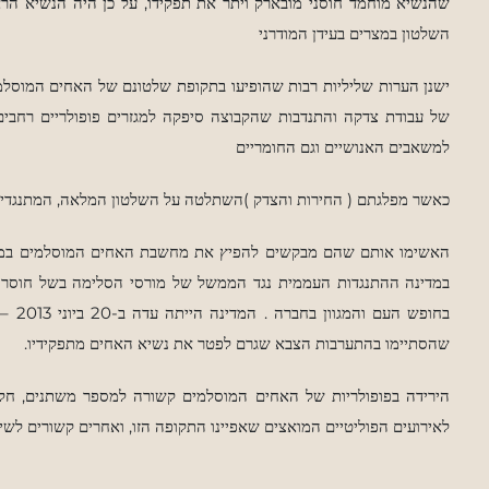
שהנשיא מוחמד חוסני מובארק ויתר את תפקידו, על כן היה הנשיא הר
השלטון במצרים
בעידן המודרני
ישנן הערות שליליות רבות שהופיעו בתקופת שלטונם של האחים המוסלמי
של עבודת צדקה והתנדבות שהקבוצה סיפקה למגזרים פופולריים רחבי
למשאבים האנושיים וגם החומריים
כאשר מפלגתם ( החירות והצדק )השתלטה על השלטון המלאה, המתנגדי
האשימו אותם שהם מבקשים להפיץ את מחשבת האחים המוסלמים במדינ
במדינה
ההתנגדות העממית נגד הממשל של מורסי הסלימה בשל חוסר החז
בחופש
העם והמגוון בחברה . המדינה הייתה עדה ב-20 ביוני 2013 – יום
שהסתיימו
בהתערבות הצבא שגרם לפטר את נשיא האחים מתפקידיו.
הירידה בפופולריות של האחים המוסלמים קשורה למספר משתנים, חל
לאירועים הפוליטיים המואצים שאפיינו התקופה הזו, ואחרים קשורים
לשינ