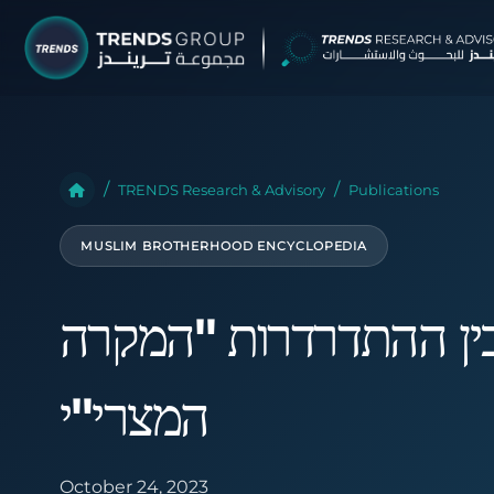
TRENDS G
Research &
TRENDS Research & Advisory
Publications
About
MUSLIM BROTHERHOOD ENCYCLOPEDIA
Resear
Publica
ין ההתדרדרות "המקרה
Report
Opinio
המצרי"י
TREND
Advisor
October 24, 2023