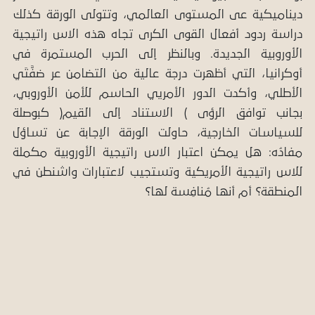
ديناميكية عى المستوى العالمي، وتتولى الورقة كذلك
دراسة ردود أفعال القوى الكرى تجاه هذه الاس راتيجية
الأوروبية الجديدة. وبالنظر إلى الحرب المستمرة في
أوكرانيا، التي أظهرت درجة عالية من التضامن عر ضفَّتَي
الأطلي، وأكدت الدور الأمريي الحاسم للأمن الأوروبي،
بجانب توافق الرؤى ) الاستناد إلى القيم( كبوصلة
للسياسات الخارجية، حاولت الورقة الإجابة عن تساؤل
مفادُه: هل يمكن اعتبار الاس راتيجية الأوروبية مكملة
للاس راتيجية الأمريكية وتستجيب لاعتبارات واشنطن في
المنطقة؟ أم أنها مُنافِسة لها؟