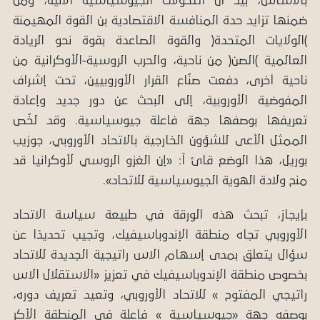
بالأساس، بَيْدَ أن التحولات الجيوسياسية الآنية، ومن
ضمنها تزايد حدة المنافسة الاقتصادية بن القوة المهيمنة
)الولايات المتحدة( والقوة الصاعدة بقوة نحو الريادة
العالمية )الصن( من ناحية، والحرب الروسية-الأوكرانية من
ناحية أخرى، دفعت صنّاع القرار الأوروبيين، تحت إشراف
المفوضية الأوروبية، إلى البحث عن دور جديد وإعادة
تعريفها بوصفها جهة فاعلة جيوسياسية. وقد لخّص
الممثل الأعى للشؤون الخارجية بالاتحاد الأوروبي، جوزيب
بوريل، هذا الوضع قائ اً: «إن الغزو الروسي لأوكرانيا قد
منح ولادة الهوية الجيوسياسية للاتحاد».
بإيجاز، تبحث هذه الورقة في طبيعة سياسة الاتحاد
الأوروبي تجاه منطقة الإندوباسيفيك، وتجيب تحديدًا عن
سؤال يتعلق بمدى إسهام الاس راتيجية الجديدة للاتحاد
بخصوص منطقة الإندوباسيفيك في تعزيز «الاستقلال الاس
راتيجي المفتوح » للاتحاد الأوروبي، وتعيد تعريف دوره،
بوصفه جهة «جيوسياسية » فاعلة في المنطقة الأكر