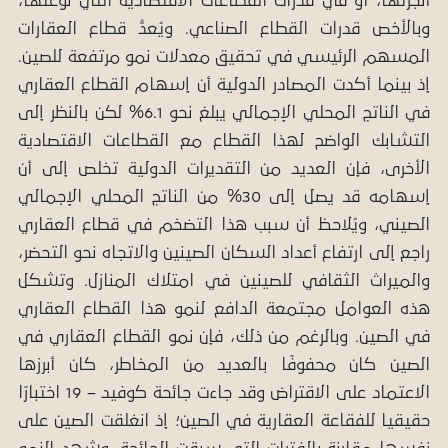
أنجزتها، أو في قدرات القطاعات الاقتصادية التي نوعتها،
وبالأخص قدرات القطاع الصناعي. ويُعدُّ قطاع العقارات
المسهم الرئيسي في تحقيق معدلات نمو مرتفعة للصين.
إذ بينما أكدت المصادر الدولية أن إسهام القطاع العقاري
في الناتج المحلي الإجمالي يبلغ نحو 6.1% لكن بالنظر إلى
التشابك الواضح لهذا القطاع مع القطاعات الاقتصادية
الأخرى، فإن العديد من التقديرات الدولية تخلص إلى أن
إسهامه قد يصل إلى 30% من الناتج المحلي الإجمالي
الصيني، ويُلاحظ أن سبب هذا التضخم في قطاع العقاري
راجع إلى ارتفاع أعداد السكان الصينين والاتجاه نحو التحضر،
والميراث الثقافي للصينين في امتلاك المنازل. وتشكل
هذه العوامل مجتمعة الدافع لنمو هذا القطاع العقاري
في الصين. وبالرغم من ذلك، فإن نمو القطاع العقاري في
الصين كان محفوفًا بالعديد من المخاطر، كان أبرزها
الاعتماد على الاقتراض وقد جاءت جائحة كوفيد – 19 اختبارًا
حقيقيا للفقاعة العقارية في الصين؛ إذ انغلقت الصين على