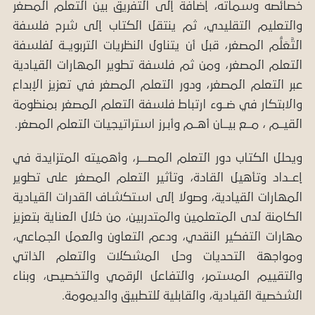
خصائصه وسماته، إضافة إلى التفريق بين التعلم المصغر
والتعليم التقليدي، ثم ينتقل الكتاب إلى شرح فلسفة
التَّعَلُّم المصغر، قبل أن يتناول النظريات التربويــة لفلسفة
التعلم المصغر، ومن ثم فلسفة تطوير المهارات القيادية
عبر التعلم المصغر، ودور التعلم المصغر في تعزيز الإبداع
والابتكار في ضــوء ارتباط فلسفة التعلم المصغر بمنظومة
القيــم ، مــع بيــان أهــم وأبـرز استراتيجيات التعلم المصغر.
ويحلل الكتاب دور التعلم المصــــر، وأهميته المتزايدة في
إعــداد وتأهيل القادة، وتأثير التعلم المصغر على تطوير
المهارات القيادية، وصولا إلى استكشاف القدرات القيادية
الكامنة لدى المتعلمين والمتدربين، من خلال العناية بتعزيز
مهارات التفكير النقدي، ودعم التعاون والعمل الجماعي،
ومواجهة التحديات وحل المشكلات والتعلم الذاتي
والتقييم المستمر، والتفاعل الرقمي والتخصيص، وبناء
الشخصية القيادية، والقابلية للتطبيق والديمومة.