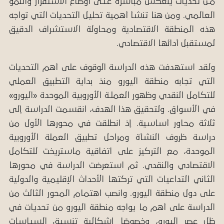
مـن تحديات ينعكس مباشرة عـلـى أوضاع الاستقرار والنمو
العالمي. ومن هنا تنشأ أهمية تحليل التحديات التي تواجه
هذه المنطقة الاقتصادية ومحاولة الاستشراف الدقيق
لمستقبل أدائها الاقتصادي.
ولقد استهدفت هذه الدراسة الوقوف على أهم التحديات
التي تجابه منطقة اليورو منذ بداية التطبيق العملي
للتكامل النقدي وظهور العملـة الأوروبية الموحدة «اليورو»
في الأسواق. ولتحقيق هذا الهدف، انقسمت الدراسة إلى
ثلاثة محاور أساسية. إذ انطلقت في محورها الأول من
دراسة ظروف النشأة ومراحل تطبيق العملة الأوروبية
الموحدة، مع التركيز على اتفاقية ماستريخت للتكامل
الاقتصادي والنقدي. ثم استعرضت الدراسة في محورها
الثاني التداعيات التي تركتها الأحداث الإقليمية والدولية
على دول منطقة اليورو. وانصب اهتمام المحور الثالث من
الدراسة على أهم ما يواجه منطقة اليورو من تحديات في
ظل عصر اليورو، وخصوصًا إشكالية تنسيق السياسات