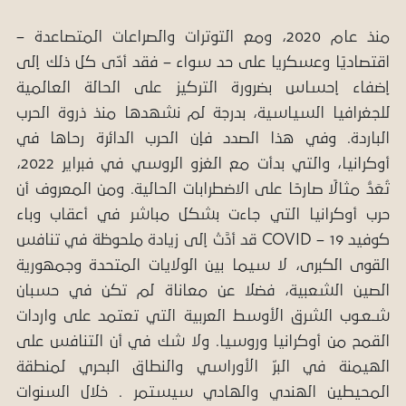
منذ عام 2020، ومع التوترات والصراعات المتصاعدة –
اقتصاديًا وعسكريا على حد سواء – فقد أدّى كل ذلك إلى
إضفاء إحساس بضرورة التركيز على الحالة العالمية
للجغرافيا السياسية، بدرجة لم نشهدها منذ ذروة الحرب
الباردة. وفي هذا الصدد فإن الحرب الدائرة رحاها في
أوكرانيا، والتي بدأت مع الغزو الروسي في فبراير 2022،
تُعَدُّ مثالًا صارحًا على الاضطرابات الحالية. ومن المعروف أن
حرب أوكرانيا التي جاءت بشكل مباشر في أعقاب وباء
كوفيد 19 – COVID قد أدَّتْ إلى زيادة ملحوظة في تنافس
القوى الكبرى، لا سيما بين الولايات المتحدة وجمهورية
الصين الشعبية، فضلا عن معاناة لم تكن في حسبان
شـعـوب الشرق الأوسط العربية التي تعتمد على واردات
القمح من أوكرانيا وروسيا. ولا شك في أن التنافس على
الهيمنة في البرّ الأوراسي والنطاق البحري لمنطقة
المحيطين الهندي والهادي سيستمر . خلال السنوات