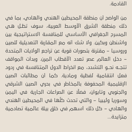
القادمة.
من الواضح أن منطقة المحيطين الهندي والهادي، بما في
ذلك منطقة الشرق الأوسط العربية، سوف تظـل هـي
المسرح الجغرافي الأساسي للمنافسة الاستراتيجية بين
واشنطن وبكين. ولا شك أنه مع المقاربة التعديلية للصين
وروسيا – مقترنة بتصورات قوية عن تراجع الولايات المتحدة
– دخل العالم عصر تعدد الأقطاب المرن. وبدأت المواقف
تتجــه نحــو التشدد، مع انخراط الدول المتنافسة في ردود
فعل انتقامية لفظية ومادية. كما أن مطالبات الصين
الإقليمية المحفوفة بالمخاطر في بحري الصين الشرقي
والجنوبي وتايوان، فضلًا عن الصراعات الجارية في اليمن
وسوريا وليبيا – والتي تحدث كلّها في المحيطين الهندي
والهادي – كل ذلك أسهم في خلق بيئة عالمية تصادمية
متزايدة…