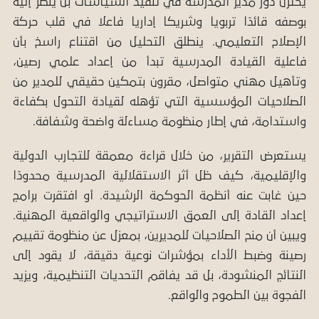
يخترل دور مدير المدرسة في تنفيذ السياسات بل يُنظر إليه
بوصفه قائدًا تربويا وشريكا إداريا فاعلا في قلب حركة
الإصلاح التعليمي. ينطلق التحليل من اقتناع راسخ بأن
فاعلية القيادة المدرسية تبدأ من إعداد علمي رصين،
وتأهيل مهني متواصل، مقرون بتمكين حقيقي للمدير من
الصلاحيات المؤسسية التي تؤهله لقيادة التحول بكفاءة
واستدامة، في إطار منظومة مساءلة واضحة وشفافة.
يستعرض التقرير، من خلال قراءة معمقة للتجارب الدولية
والإقليمية، كيف ظل أثر الاستقلالية المدرسية محدودًا
حين غابت عنه أنظمة الحوكمة الرشيدة. أو افتقرت برامج
إعداد القادة إلى العمق الاستراتيجي والواقعية المهنية.
ويبين أن منح الصلاحيات للمديرين، بمعزل عن منظومة تقييم
رصينة وضبط الأداء بمؤشرات نوعية دقيقة، لا يقود إلى
النتائج المنشودة، بل قد يفاقم التحديات التنظيمية، ويزيد
الفجوة بين الطموح والواقع.