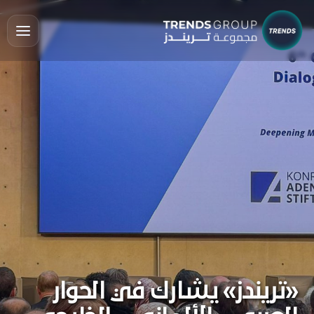
«تريندز» يشارك في الحوار